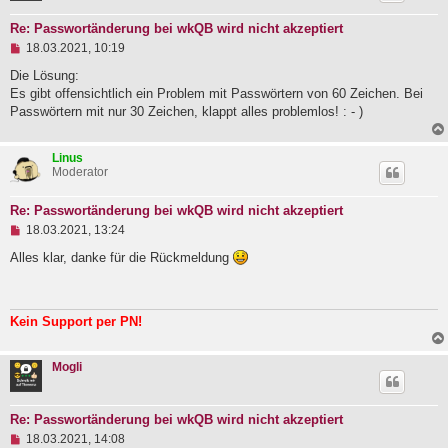
e
i
Re: Passwortänderung bei wkQB wird nicht akzeptiert
t
U
18.03.2021, 10:19
r
n
a
g
Die Lösung:
g
e
Es gibt offensichtlich ein Problem mit Passwörtern von 60 Zeichen. Bei
l
Passwörtern mit nur 30 Zeichen, klappt alles problemlos! : - )
e
s
e
Linus
n
Moderator
e
r
B
Re: Passwortänderung bei wkQB wird nicht akzeptiert
e
U
i
18.03.2021, 13:24
n
t
g
r
Alles klar, danke für die Rückmeldung
e
a
l
g
e
s
Kein Support per PN!
e
n
e
Mogli
r
B
e
i
Re: Passwortänderung bei wkQB wird nicht akzeptiert
t
U
18.03.2021, 14:08
r