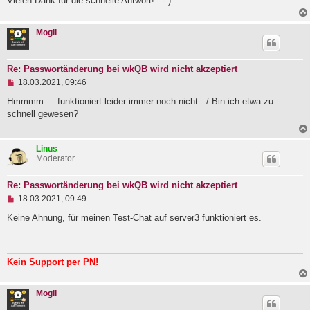
Vielen Dank für die schnelle Antwort! : - )
e
s
e
Mogli
n
e
r
B
Re: Passwortänderung bei wkQB wird nicht akzeptiert
e
U
i
18.03.2021, 09:46
n
t
g
r
Hmmmm.....funktioniert leider immer noch nicht. :/ Bin ich etwa zu
e
a
schnell gewesen?
l
g
e
s
Linus
e
Moderator
n
e
r
Re: Passwortänderung bei wkQB wird nicht akzeptiert
B
U
e
18.03.2021, 09:49
n
i
g
Keine Ahnung, für meinen Test-Chat auf server3 funktioniert es.
t
e
r
l
a
e
g
s
Kein Support per PN!
e
n
e
Mogli
r
B