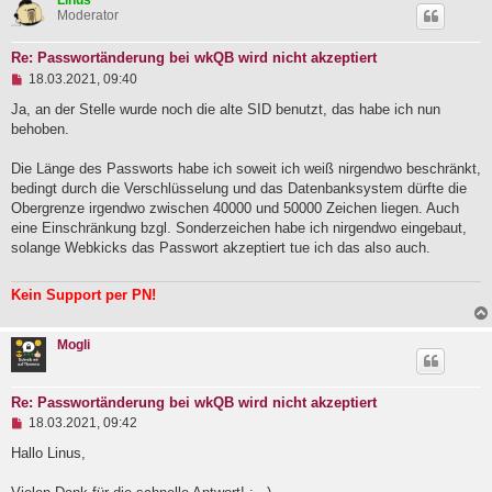
Linus
Moderator
Re: Passwortänderung bei wkQB wird nicht akzeptiert
U
18.03.2021, 09:40
n
g
Ja, an der Stelle wurde noch die alte SID benutzt, das habe ich nun
e
behoben.
l
e
Die Länge des Passworts habe ich soweit ich weiß nirgendwo beschränkt,
s
e
bedingt durch die Verschlüsselung und das Datenbanksystem dürfte die
n
Obergrenze irgendwo zwischen 40000 und 50000 Zeichen liegen. Auch
e
eine Einschränkung bzgl. Sonderzeichen habe ich nirgendwo eingebaut,
r
B
solange Webkicks das Passwort akzeptiert tue ich das also auch.
e
i
t
Kein Support per PN!
r
a
g
Mogli
Re: Passwortänderung bei wkQB wird nicht akzeptiert
U
18.03.2021, 09:42
n
g
Hallo Linus,
e
l