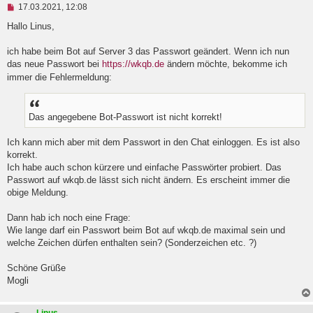
U
17.03.2021, 12:08
n
g
Hallo Linus,
e
l
ich habe beim Bot auf Server 3 das Passwort geändert. Wenn ich nun
e
das neue Passwort bei
https://wkqb.de
ändern möchte, bekomme ich
s
e
immer die Fehlermeldung:
n
e
r
B
Das angegebene Bot-Passwort ist nicht korrekt!
e
i
Ich kann mich aber mit dem Passwort in den Chat einloggen. Es ist also
t
r
korrekt.
a
Ich habe auch schon kürzere und einfache Passwörter probiert. Das
g
Passwort auf wkqb.de lässt sich nicht ändern. Es erscheint immer die
obige Meldung.
Dann hab ich noch eine Frage:
Wie lange darf ein Passwort beim Bot auf wkqb.de maximal sein und
welche Zeichen dürfen enthalten sein? (Sonderzeichen etc. ?)
Schöne Grüße
Mogli