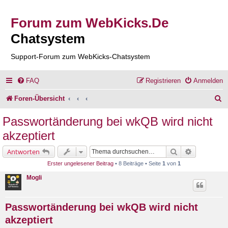
Forum zum WebKicks.De
Chatsystem
Support-Forum zum WebKicks-Chatsystem
FAQ
Registrieren
Anmelden
S
Foren-Übersicht
u
Passwortänderung bei wkQB wird nicht
c
akzeptiert
h
Suche
Erweiterte 
Antworten
e
Erster ungelesener Beitrag
• 8 Beiträge • Seite
1
von
1
Mogli
Passwortänderung bei wkQB wird nicht
akzeptiert