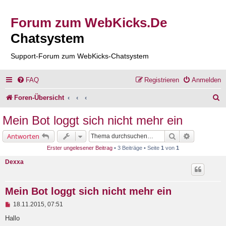
Forum zum WebKicks.De
Chatsystem
Support-Forum zum WebKicks-Chatsystem
FAQ
Registrieren
Anmelden
S
Foren-Übersicht
u
Mein Bot loggt sich nicht mehr ein
c
Suche
Erweiterte 
Antworten
h
Erster ungelesener Beitrag
• 3 Beiträge • Seite
1
von
1
e
Dexxa
Mein Bot loggt sich nicht mehr ein
U
18.11.2015, 07:51
n
g
Hallo
e