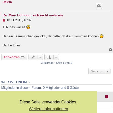
Dexxa
r
B
e
i
Re: Mein Bot loggt sich nicht mehr ein
t
U
18.11.2015, 18:32
r
n
a
g
THx das war es
g
e
l
Hat ein Teammitglied gekickt , da hätte ich drauf kommen können
e
s
e
Danke Linus
n
e
r
Antworten
B
e
3 Beiträge • Seite
1
von
1
i
t
Gehe zu
r
a
g
WER IST ONLINE?
Mitglieder in diesem Forum: 0 Mitglieder und 8 Gäste
Foren-Übersicht
Diese Seite verwendet Cookies.
Weitere Informationen
Copyright Webkicks.de |
Impressum
|
AGB
|
Datenschutz