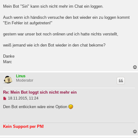
l
Mein Bot "Siri" kann sich nicht mehr im Chat ein loggen.
e
s
e
Auch wenn ich händisch versuche den bot wieder ein zu loggen kommt
n
"Ein Fehler ist aufgetreten!"
e
r
B
gestern war unser bot noch onlinen und ich hatte nichts verstellt,
e
i
weiß jemand wie ich den Bot wieder in den chat bekome?
t
r
a
Danke
g
Marc
Linus
Moderator
Re: Mein Bot loggt sich nicht mehr ein
U
18.11.2015, 11:24
n
g
Den Bot entkicken wäre eine Option
e
l
e
s
Kein Support per PN!
e
n
e