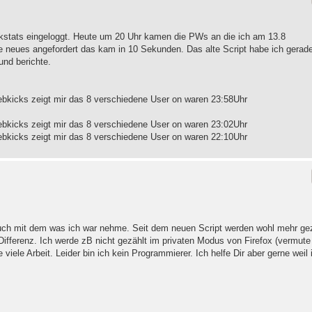
wkstats eingeloggt. Heute um 20 Uhr kamen die PWs an die ich am 13.8
ute neues angefordert das kam in 10 Sekunden. Das alte Script habe ich gerad
und berichte.
ebkicks zeigt mir das 8 verschiedene User on waren 23:58Uhr
ebkicks zeigt mir das 8 verschiedene User on waren 23:02Uhr
ebkicks zeigt mir das 8 verschiedene User on waren 22:10Uhr
auch mit dem was ich war nehme. Seit dem neuen Script werden wohl mehr ge
Differenz. Ich werde zB nicht gezählt im privaten Modus von Firefox (vermute 
viele Arbeit. Leider bin ich kein Programmierer. Ich helfe Dir aber gerne weil 