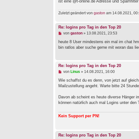
ist eine @t-online.de Adresse und Spamfilter
r
B
e
Zuletzt geändert von
gaston
am 14.08.2021, 00:
i
t
r
Re: logins pro Tag in den Top 20
a
g
U
von
gaston
»
13.08.2021, 23:53
n
g
heute 8 User mindestens ein mal im chat
e
bin ratlos aber suche gerne mit woran das l
l
e
s
e
Re: logins pro Tag in den Top 20
n
U
von
Linus
»
14.08.2021, 16:00
e
n
r
g
Wie schaffst du es denn, von jetzt auf gleic
B
e
e
Mailzustellung angeht. Warte bitte 24 Stund
l
i
e
t
Davon ab scheint es heute diverse Hänger i
s
r
e
a
können natürlich auch mal Logins unter den 
n
g
e
r
Kein Support per PN!
B
e
i
t
Re: logins pro Tag in den Top 20
r