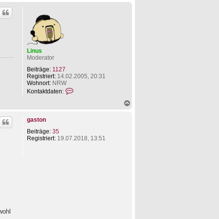
a
c
h
o
b
e
n
Linus
Moderator
Beiträge:
1127
Registriert:
14.02.2005, 20:31
Wohnort:
NRW
K
Kontaktdaten:
o
N
n
a
t
c
a
gaston
h
k
o
t
Beiträge:
35
b
d
Registriert:
19.07.2018, 13:51
e
a
n
t
e
n
v
o
n
L
i
n
wohl
u