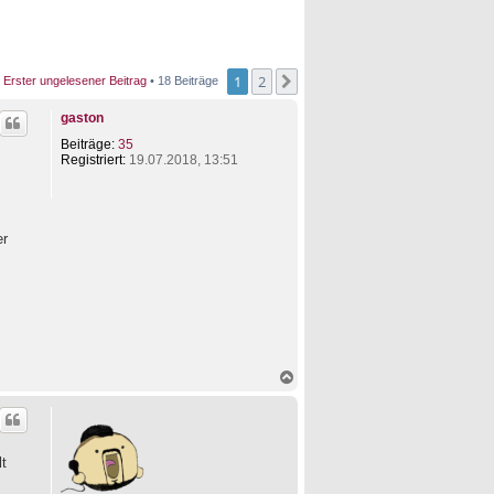
1
2
Nächste
Erster ungelesener Beitrag
• 18 Beiträge
gaston
Beiträge:
35
Registriert:
19.07.2018, 13:51
er
N
a
c
h
o
b
t
e
n