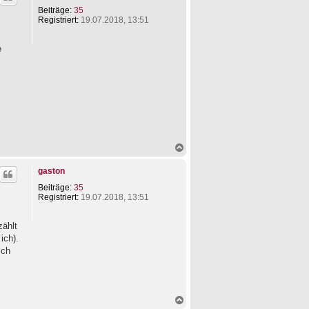
o
t
Beiträge:
35
b
d
Registriert:
19.07.2018, 13:51
e
a
n
t
e
e
n
v
o
n
L
i
n
u
s
N
a
c
gaston
h
o
Beiträge:
35
b
Registriert:
19.07.2018, 13:51
e
n
zählt
ich).
ich
N