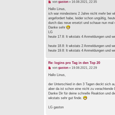
a
U
von
gaston
»
16.08.2021, 22:35
g
n
g
Hallo Linus,
e
ich war mindestens 2 Jahre nicht mehr bei 
l
angefordert habe, leider schon ungültig, he
e
durch das neue ersetzt und schaue nun mal 
s
e
Danke sehr
n
LG
e
heute 17.8: lt wkstats 4 Anmeldungen und w
r
B
e
heute 18.8: lt wkstats 2 Anmeldungen und w
i
heute 19.8: lt wkstats 4 Anmeldungen und w
t
r
a
g
Re: logins pro Tag in den Top 20
U
von
gaston
»
19.08.2021, 22:29
n
g
Hallo Linus,
e
l
der Unterschied in den 3 Tagen deckt sich 
e
aber da ist schon eine nicht zu verachtende 
s
e
Danke Dir für deine schnelle Reaktion und die 
n
wkstats sehr gut finde.
e
r
B
LG gaston
e
i