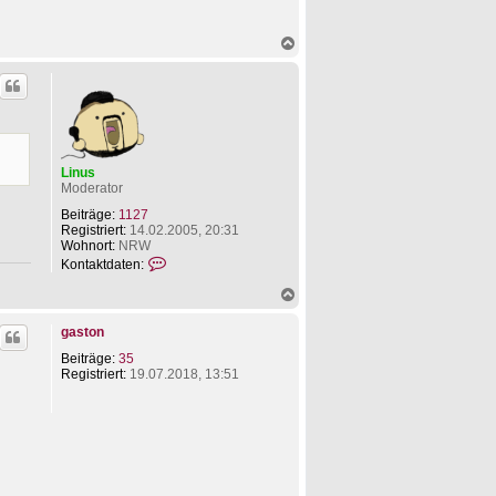
N
a
c
h
o
b
e
n
Linus
Moderator
Beiträge:
1127
Registriert:
14.02.2005, 20:31
Wohnort:
NRW
K
Kontaktdaten:
o
n
N
t
a
a
c
gaston
k
h
t
o
Beiträge:
35
d
b
Registriert:
19.07.2018, 13:51
a
e
t
n
e
n
v
o
n
L