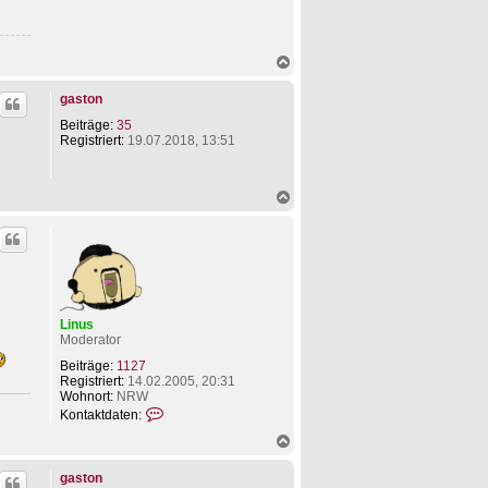
i
n
u
s
N
a
c
gaston
h
o
Beiträge:
35
b
Registriert:
19.07.2018, 13:51
e
n
N
a
c
h
o
b
e
n
Linus
Moderator
Beiträge:
1127
Registriert:
14.02.2005, 20:31
Wohnort:
NRW
K
Kontaktdaten:
o
N
n
a
t
c
a
gaston
h
k