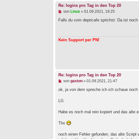
t
Re: logins pro Tag in den Top 20
r
U
von
Linus
»
01.09.2021, 19:25
a
n
g
g
Falls du vom depricafe sprichst: Da ist noc
e
l
e
s
Kein Support per PN!
e
n
e
r
B
e
i
t
Re: logins pro Tag in den Top 20
r
a
U
von
gaston
»
01.09.2021, 21:47
g
n
g
ok, ja von dem spreche ich ich schaue noch 
e
l
LG
e
s
e
Habe es noch mal rein kopiert und das alte e
n
e
Thx
r
B
e
noch einen Fehler gefunden, das alte Script
i