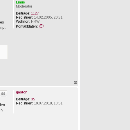
Linus
Moderator
Beiträge:
1127
Registriert:
14.02.2005, 20:31
Wohnort:
NRW
 es
K
Kontaktdaten:
ript
o
n
t
a
k
t
d
a
t
e
n
v
o
N
n
a
L
c
i
gaston
h
n
o
u
Beiträge:
35
b
s
Registriert:
19.07.2018, 13:51
den
e
ch
n