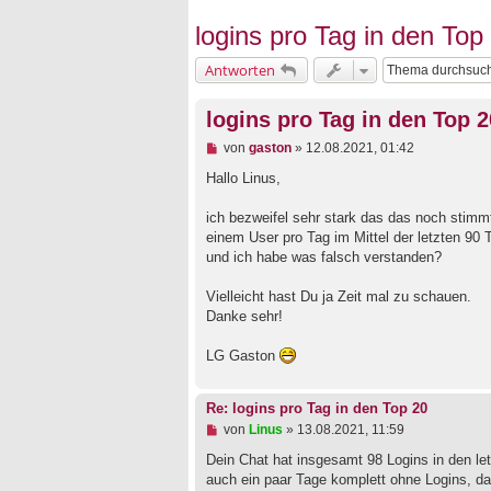
logins pro Tag in den Top
Antworten
logins pro Tag in den Top 2
U
von
gaston
»
12.08.2021, 01:42
n
g
Hallo Linus,
e
l
ich bezweifel sehr stark das das noch stimmt
e
einem User pro Tag im Mittel der letzten 90 
s
e
und ich habe was falsch verstanden?
n
e
Vielleicht hast Du ja Zeit mal zu schauen.
r
B
Danke sehr!
e
i
LG Gaston
t
r
a
g
Re: logins pro Tag in den Top 20
U
von
Linus
»
13.08.2021, 11:59
n
g
Dein Chat hat insgesamt 98 Logins in den let
e
auch ein paar Tage komplett ohne Logins, das h
l