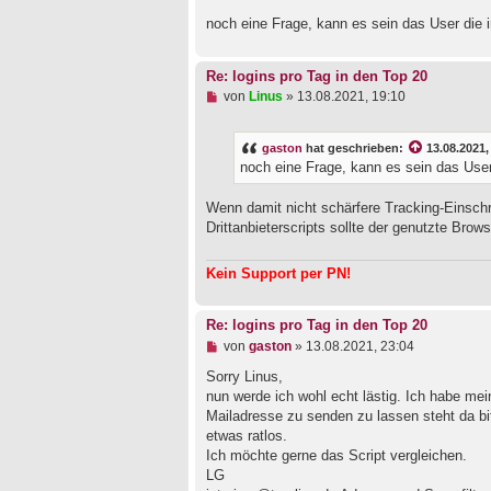
e
noch eine Frage, kann es sein das User die 
r
B
e
i
Re: logins pro Tag in den Top 20
t
U
von
Linus
»
13.08.2021, 19:10
r
n
a
g
g
e
gaston
hat geschrieben:
13.08.2021,
l
noch eine Frage, kann es sein das User
e
s
e
Wenn damit nicht schärfere Tracking-Einsch
n
Drittanbieterscripts sollte der genutzte B
e
r
B
Kein Support per PN!
e
i
t
Re: logins pro Tag in den Top 20
r
a
U
von
gaston
»
13.08.2021, 23:04
g
n
g
Sorry Linus,
e
nun werde ich wohl echt lästig. Ich habe m
l
Mailadresse zu senden zu lassen steht da bi
e
etwas ratlos.
s
e
Ich möchte gerne das Script vergleichen.
n
LG
e