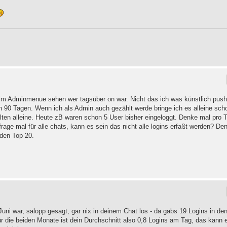
n im Adminmenue sehen wer tagsüber on war. Nicht das ich was künstlich pus
in 90 Tagen. Wenn ich als Admin auch gezählt werde bringe ich es alleine sch
elten alleine. Heute zB waren schon 5 User bisher eingeloggt. Denke mal pro 
 frage mal für alle chats, kann es sein das nicht alle logins erfaßt werden? De
 den Top 20.
Juni war, salopp gesagt, gar nix in deinem Chat los - da gabs 19 Logins in de
ür die beiden Monate ist dein Durchschnitt also 0,8 Logins am Tag, das kann 