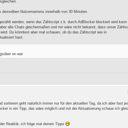
usgleichen.
ns desselben Nutzernamens innerhalb von 30 Minuten.
 gezählt werden, wenn das Zählscript z.b. durch AdBlocker blockiert wird kann
 aber alle Chats gleichermaßen und mir wäre nicht bekannt, dass unser Zählsc
t wird. Du könntest aber mal schauen, ob du das Zählscript wie in
ualisiert hast.
gsüber on war
sortieren geht natürlich immer nur für den aktuellen Tag, da ich aber fast je
locker is ein Tipp, das wäre möglich und mit der Aktualsierung schaue ich glei
der Realität, ich folge mal deinen Tipps