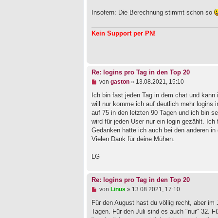
e
Insofern: Die Berechnung stimmt schon so
s
e
n
Kein Support per PN!
e
r
B
e
i
t
Re: logins pro Tag in den Top 20
r
a
U
von
gaston
»
13.08.2021, 15:10
g
n
g
Ich bin fast jeden Tag in dem chat und kan
e
will nur komme ich auf deutlich mehr logins 
l
auf 75 in den letzten 90 Tagen und ich bin s
e
wird für jeden User nur ein login gezählt. Ich
s
e
Gedanken hatte ich auch bei den anderen in
n
Vielen Dank für deine Mühen.
e
r
B
LG
e
i
t
Re: logins pro Tag in den Top 20
r
U
von
Linus
»
13.08.2021, 17:10
a
n
g
g
Für den August hast du völlig recht, aber im 
e
Tagen. Für den Juli sind es auch "nur" 32. F
l