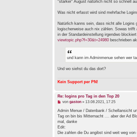
"starker" August natürlich nicht so schnell a
e
s
e
Was nicht erfasst wird sind mehrfache Logi
n
e
Natürlich kanns sein, dass nicht alle Logins
r
B
logischerweise auch nix zählen. Sowas trifft
e
in der Standardeinstellung irgendwo blockier
i
viewtopic.php?f=30&t=24980
beschrieben akt
t
r
a
g
und kann im Adminmenue sehen wer ta
Und wo siehst du das dort?
Kein Support per PN!
Re: logins pro Tag in den Top 20
U
von
gaston
»
13.08.2021, 17:25
n
g
Admin Menue / Datenbank / Schellansicht und 
e
Tag on bin bis Mitternacht .... aber der Ad B
l
mal, danke
e
Edit:
s
e
Die zahlen die Du angibst sind weit weg von 
n