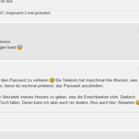
 ist aus
07, insgesamt 1-mal geändert.
 hmmmm
iegen kann
h dein Passwort zu verlieren
Die Telekom hat manchmal ihre Mucken, was
en, bevor du nochmal probierst, das Passwort anzufordern.
m Netzwerk meines Hosters zu geben, was die Erreichbarkeit stört. Dadurch
Tisch fallen. Daran kann ich aber auch nix ändern. Also auch hier: Abwarten