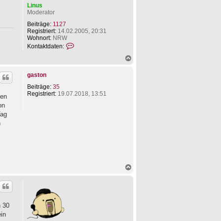
Linus
Moderator
Beiträge:
1127
Registriert:
14.02.2005, 20:31
Wohnort:
NRW
K
Kontaktdaten:
o
N
n
a
t
c
a
gaston
h
k
o
t
Beiträge:
35
b
d
Registriert:
19.07.2018, 13:51
hen
e
a
on
n
t
e
Tag
n
n
v
o
n
L
i
n
N
u
a
s
c
h
o
b
n 30
e
ein
n