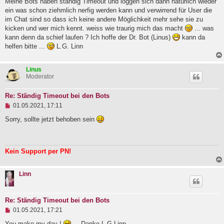
Meine Bots haben ständig Timeout und loggen sich dann natürlich wieder
l
ein was schon ziehmlich nerfig werden kann und verwirrend für User die
e
im Chat sind so dass ich keine andere Möglichkeit mehr sehe sie zu
s
e
kicken und wer mich kennt. weiss wie traurig mich das macht
... was
n
kann denn da schief laufen ? Ich hoffe der Dr. Bot (Linus)
kann da
e
helfen bitte ...
L.G. Linn
r
B
e
i
Linus
t
Moderator
r
a
Re: Ständig Timeout bei den Bots
g
U
01.05.2021, 17:11
n
g
Sorry, sollte jetzt behoben sein
e
l
e
s
Kein Support per PN!
e
n
e
Linn
r
B
e
i
Re: Ständig Timeout bei den Bots
t
U
01.05.2021, 17:21
r
n
a
g
You make my day !
... Danke L.G.Linn
g