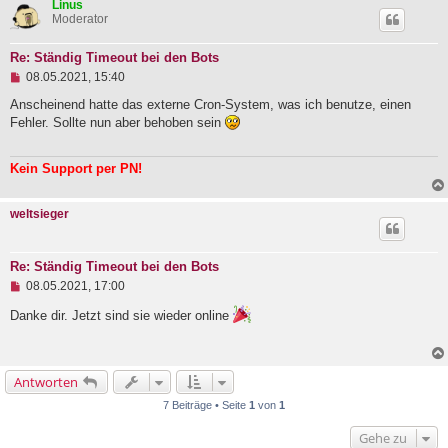
Linus
e
Moderator
n
e
r
Re: Ständig Timeout bei den Bots
B
U
e
08.05.2021, 15:40
n
i
g
Anscheinend hatte das externe Cron-System, was ich benutze, einen
t
e
r
Fehler. Sollte nun aber behoben sein
l
a
e
g
s
Kein Support per PN!
e
n
e
weltsieger
r
B
e
i
Re: Ständig Timeout bei den Bots
t
U
08.05.2021, 17:00
r
n
a
g
g
Danke dir. Jetzt sind sie wieder online
e
l
e
s
Antworten
e
n
7 Beiträge • Seite
1
von
1
e
r
Gehe zu
B