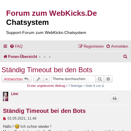
Forum zum WebKicks.De
Chatsystem
Support-Forum zum WebKicks-Chatsystem
FAQ
Registrieren
Anmelden
S
Foren-Übersicht
u
Ständig Timeout bei den Bots
c
Suche
Erweiterte 
Antworten
h
Erster ungelesener Beitrag
• 7 Beiträge • Seite
1
von
1
e
Linn
Ständig Timeout bei den Bots
U
01.05.2021, 11:46
n
g
Hallo !
Ich schon wieder !
e