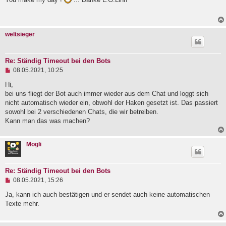
e
l
e
s
weltsieger
e
n
e
r
Re: Ständig Timeout bei den Bots
B
U
e
08.05.2021, 10:25
n
i
g
Hi,
t
e
r
bei uns fliegt der Bot auch immer wieder aus dem Chat und loggt sich
l
a
nicht automatisch wieder ein, obwohl der Haken gesetzt ist. Das passiert
e
g
sowohl bei 2 verschiedenen Chats, die wir betreiben.
s
e
Kann man das was machen?
n
e
r
Mogli
B
e
i
t
Re: Ständig Timeout bei den Bots
r
U
08.05.2021, 15:26
a
n
g
g
Ja, kann ich auch bestätigen und er sendet auch keine automatischen
e
Texte mehr.
l
e
s