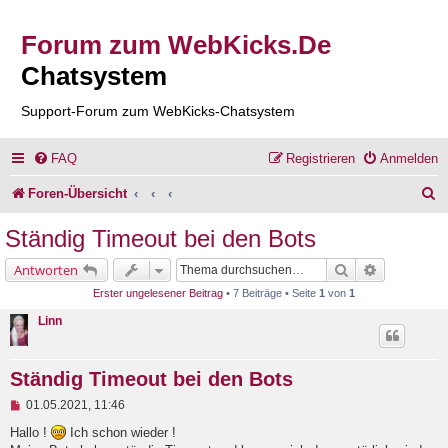
Forum zum WebKicks.De
Chatsystem
Support-Forum zum WebKicks-Chatsystem
FAQ
Registrieren
Anmelden
S
Foren-Übersicht
u
Ständig Timeout bei den Bots
c
Suche
Erweiterte 
Antworten
h
Erster ungelesener Beitrag
• 7 Beiträge • Seite
1
von
1
e
Linn
Ständig Timeout bei den Bots
U
01.05.2021, 11:46
n
g
Hallo !
Ich schon wieder !
e