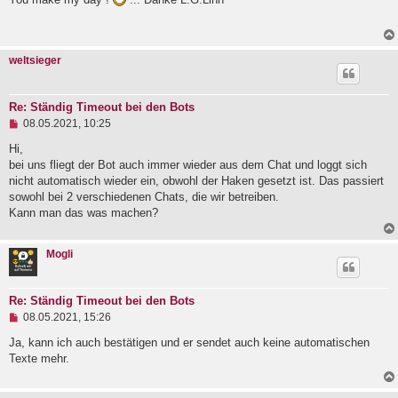
e
l
e
s
weltsieger
e
n
e
r
Re: Ständig Timeout bei den Bots
B
U
e
08.05.2021, 10:25
n
i
g
Hi,
t
e
r
bei uns fliegt der Bot auch immer wieder aus dem Chat und loggt sich
l
a
nicht automatisch wieder ein, obwohl der Haken gesetzt ist. Das passiert
e
g
sowohl bei 2 verschiedenen Chats, die wir betreiben.
s
e
Kann man das was machen?
n
e
r
Mogli
B
e
i
t
Re: Ständig Timeout bei den Bots
r
U
08.05.2021, 15:26
a
n
g
g
Ja, kann ich auch bestätigen und er sendet auch keine automatischen
e
Texte mehr.
l
e
s