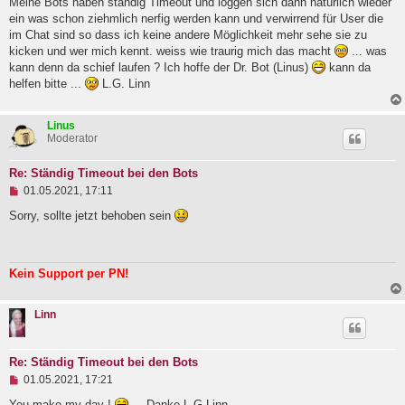
Meine Bots haben ständig Timeout und loggen sich dann natürlich wieder
l
ein was schon ziehmlich nerfig werden kann und verwirrend für User die
e
im Chat sind so dass ich keine andere Möglichkeit mehr sehe sie zu
s
e
kicken und wer mich kennt. weiss wie traurig mich das macht
... was
n
kann denn da schief laufen ? Ich hoffe der Dr. Bot (Linus)
kann da
e
helfen bitte ...
L.G. Linn
r
B
e
i
Linus
t
Moderator
r
a
Re: Ständig Timeout bei den Bots
g
U
01.05.2021, 17:11
n
g
Sorry, sollte jetzt behoben sein
e
l
e
s
Kein Support per PN!
e
n
e
Linn
r
B
e
i
Re: Ständig Timeout bei den Bots
t
U
01.05.2021, 17:21
r
n
a
g
You make my day !
... Danke L.G.Linn
g