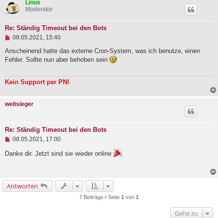
Linus
e
Moderator
n
e
r
Re: Ständig Timeout bei den Bots
B
U
e
08.05.2021, 15:40
n
i
g
Anscheinend hatte das externe Cron-System, was ich benutze, einen
t
e
r
Fehler. Sollte nun aber behoben sein
l
a
e
g
s
Kein Support per PN!
e
n
e
weltsieger
r
B
e
i
Re: Ständig Timeout bei den Bots
t
U
08.05.2021, 17:00
r
n
a
g
g
Danke dir. Jetzt sind sie wieder online
e
l
e
s
Antworten
e
n
7 Beiträge • Seite
1
von
1
e
r
Gehe zu
B