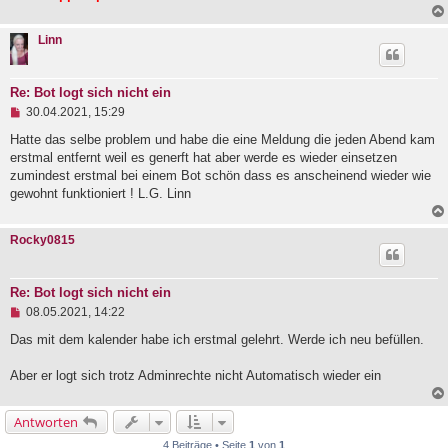
Linn
Re: Bot logt sich nicht ein
U
30.04.2021, 15:29
n
g
Hatte das selbe problem und habe die eine Meldung die jeden Abend kam
e
erstmal entfernt weil es generft hat aber werde es wieder einsetzen
l
zumindest erstmal bei einem Bot schön dass es anscheinend wieder wie
e
gewohnt funktioniert ! L.G. Linn
s
e
n
e
Rocky0815
r
B
e
i
Re: Bot logt sich nicht ein
t
U
08.05.2021, 14:22
r
n
a
g
Das mit dem kalender habe ich erstmal gelehrt. Werde ich neu befüllen.
g
e
l
Aber er logt sich trotz Adminrechte nicht Automatisch wieder ein
e
s
e
Antworten
n
e
4 Beiträge • Seite
1
von
1