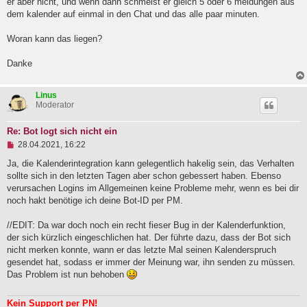
er aber nicht, und wenn dann schmeist er gleich 5 oder 6 meldungen aus
l
dem kalender auf einmal in den Chat und das alle paar minuten.
e
s
e
Woran kann das liegen?
n
e
Danke
r
B
e
i
Linus
t
Moderator
r
a
Re: Bot logt sich nicht ein
g
U
28.04.2021, 16:22
n
g
Ja, die Kalenderintegration kann gelegentlich hakelig sein, das Verhalten
e
sollte sich in den letzten Tagen aber schon gebessert haben. Ebenso
l
verursachen Logins im Allgemeinen keine Probleme mehr, wenn es bei dir
e
noch hakt benötige ich deine Bot-ID per PM.
s
e
n
//EDIT: Da war doch noch ein recht fieser Bug in der Kalenderfunktion,
e
der sich kürzlich eingeschlichen hat. Der führte dazu, dass der Bot sich
r
B
nicht merken konnte, wann er das letzte Mal seinen Kalenderspruch
e
gesendet hat, sodass er immer der Meinung war, ihn senden zu müssen.
i
Das Problem ist nun behoben
t
r
a
Kein Support per PN!
g