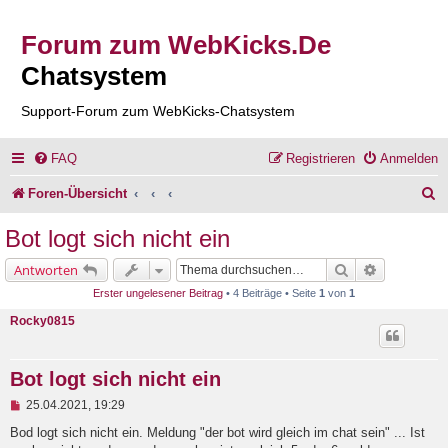
Forum zum WebKicks.De
Chatsystem
Support-Forum zum WebKicks-Chatsystem
FAQ
Registrieren
Anmelden
S
Foren-Übersicht
u
Bot logt sich nicht ein
c
Suche
Erweiterte 
Antworten
h
Erster ungelesener Beitrag
• 4 Beiträge • Seite
1
von
1
e
Rocky0815
Bot logt sich nicht ein
U
25.04.2021, 19:29
n
g
Bod logt sich nicht ein. Meldung "der bot wird gleich im chat sein" ... Ist
e