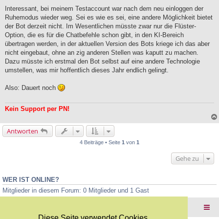
n
g
Interessant, bei meinem Testaccount war nach dem neu einloggen der
e
Ruhemodus wieder weg. Sei es wie es sei, eine andere Möglichkeit bietet
l
der Bot derzeit nicht. Im Wesentlichen müsste zwar nur die Flüster-
e
Option, die es für die Chatbefehle schon gibt, in den KI-Bereich
s
e
übertragen werden, in der aktuellen Version des Bots kriege ich das aber
n
nicht eingebaut, ohne an zig anderen Stellen was kaputt zu machen.
e
Dazu müsste ich erstmal den Bot selbst auf eine andere Technologie
r
B
umstellen, was mir hoffentlich dieses Jahr endlich gelingt.
e
i
Also: Dauert noch
t
r
a
Kein Support per PN!
g
Antworten
4 Beiträge • Seite
1
von
1
Gehe zu
WER IST ONLINE?
Mitglieder in diesem Forum: 0 Mitglieder und 1 Gast
Foren-Übersicht
Diese Seite verwendet Cookies.