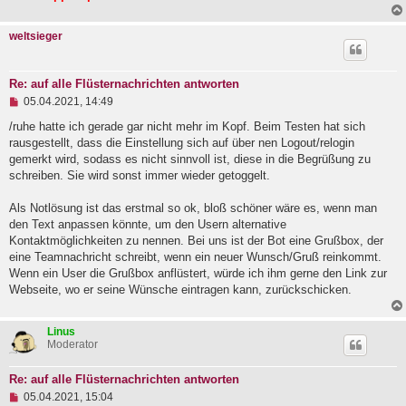
t
r
a
weltsieger
g
Re: auf alle Flüsternachrichten antworten
U
05.04.2021, 14:49
n
g
/ruhe hatte ich gerade gar nicht mehr im Kopf. Beim Testen hat sich
e
rausgestellt, dass die Einstellung sich auf über nen Logout/relogin
l
gemerkt wird, sodass es nicht sinnvoll ist, diese in die Begrüßung zu
e
schreiben. Sie wird sonst immer wieder getoggelt.
s
e
n
Als Notlösung ist das erstmal so ok, bloß schöner wäre es, wenn man
e
den Text anpassen könnte, um den Usern alternative
r
B
Kontaktmöglichkeiten zu nennen. Bei uns ist der Bot eine Grußbox, der
e
eine Teamnachricht schreibt, wenn ein neuer Wunsch/Gruß reinkommt.
i
Wenn ein User die Grußbox anflüstert, würde ich ihm gerne den Link zur
t
Webseite, wo er seine Wünsche eintragen kann, zurückschicken.
r
a
g
Linus
Moderator
Re: auf alle Flüsternachrichten antworten
U
05.04.2021, 15:04