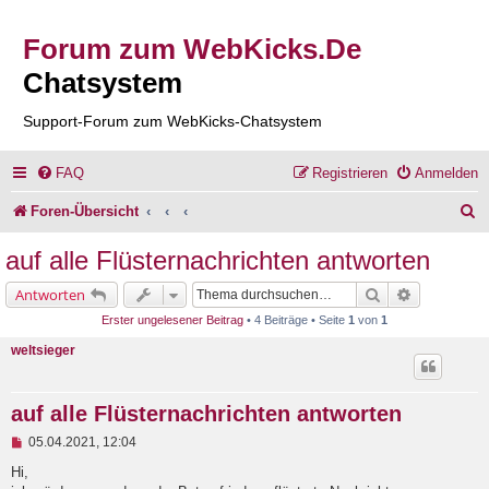
Forum zum WebKicks.De
Chatsystem
Support-Forum zum WebKicks-Chatsystem
FAQ
Registrieren
Anmelden
S
Foren-Übersicht
u
auf alle Flüsternachrichten antworten
c
Suche
Erweiterte 
Antworten
h
Erster ungelesener Beitrag
• 4 Beiträge • Seite
1
von
1
e
weltsieger
auf alle Flüsternachrichten antworten
U
05.04.2021, 12:04
n
g
Hi,
e