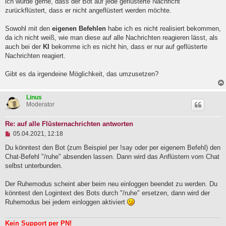
ich würde gerne, dass der Bot auf jede geflüsterte Nachricht
l
zurückflüstert, dass er nicht angeflüstert werden möchte.
e
s
e
Sowohl mit den
eigenen Befehlen
habe ich es nicht realisiert bekommen,
n
da ich nicht weiß, wie man diese auf alle Nachrichten reagieren lässt, als
e
auch bei der
KI
bekomme ich es nicht hin, dass er nur auf geflüsterte
r
B
Nachrichten reagiert.
e
i
Gibt es da irgendeine Möglichkeit, das umzusetzen?
t
r
a
Linus
g
Moderator
Re: auf alle Flüsternachrichten antworten
U
05.04.2021, 12:18
n
g
Du könntest den Bot (zum Beispiel per !say oder per eigenem Befehl) den
e
Chat-Befehl "/ruhe" absenden lassen. Dann wird das Anflüstern vom Chat
l
selbst unterbunden.
e
s
e
Der Ruhemodus scheint aber beim neu einloggen beendet zu werden. Du
n
könntest den Logintext des Bots durch "/ruhe" ersetzen, dann wird der
e
Ruhemodus bei jedem einloggen aktiviert
r
B
e
Kein Support per PN!
i