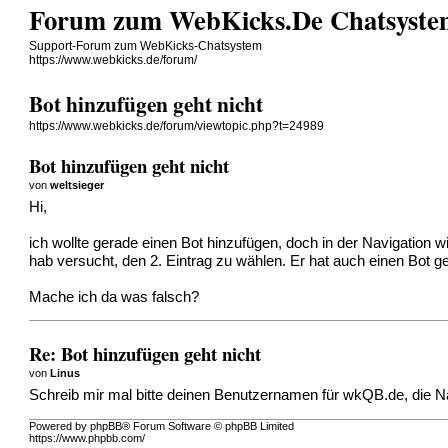
Forum zum WebKicks.De Chatsyste
Support-Forum zum WebKicks-Chatsystem
https://www.webkicks.de/forum/
Bot hinzufügen geht nicht
https://www.webkicks.de/forum/viewtopic.php?t=24989
Bot hinzufügen geht nicht
von
weltsieger
Hi,
ich wollte gerade einen Bot hinzufügen, doch in der Navigation wi
hab versucht, den 2. Eintrag zu wählen. Er hat auch einen Bot 
Mache ich da was falsch?
Re: Bot hinzufügen geht nicht
von
Linus
Schreib mir mal bitte deinen Benutzernamen für wkQB.de, die 
Powered by phpBB® Forum Software © phpBB Limited
https://www.phpbb.com/