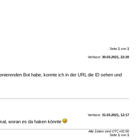
Seite
1
von
1
Verfasst:
30.03.2021, 22:20
ktionierenden Bot habe, konnte ich in der URL die ID sehen und
Verfasst:
31.03.2021, 12:17
 mal, woran es da haken könnte
Alle Zeiten sind
UTC+02:00
Seite
1
von
1