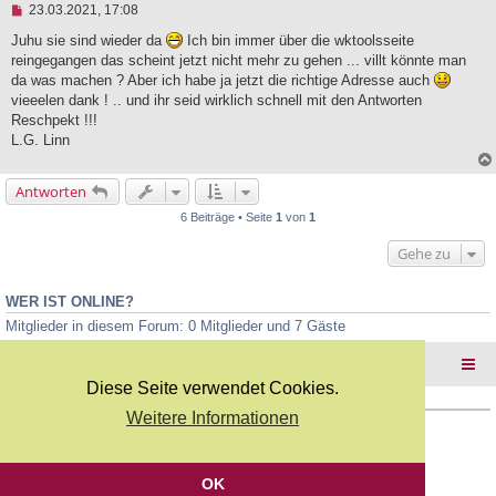
U
23.03.2021, 17:08
r
n
a
g
Juhu sie sind wieder da
Ich bin immer über die wktoolsseite
g
e
reingegangen das scheint jetzt nicht mehr zu gehen ... villt könnte man
l
da was machen ? Aber ich habe ja jetzt die richtige Adresse auch
e
vieeelen dank ! .. und ihr seid wirklich schnell mit den Antworten
s
e
Reschpekt !!!
n
L.G. Linn
e
r
B
Antworten
e
i
6 Beiträge • Seite
1
von
1
t
r
Gehe zu
a
g
WER IST ONLINE?
Mitglieder in diesem Forum: 0 Mitglieder und 7 Gäste
Foren-Übersicht
Diese Seite verwendet Cookies.
Weitere Informationen
Copyright Webkicks.de |
Impressum
|
AGB
|
Datenschutz
Powered by
phpBB
® Forum Software © phpBB Limited
Deutsche Übersetzung durch
phpBB.de
OK