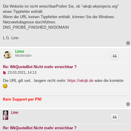
e
Die Website ist nicht erreichbarPrüfen Sie, ob "wkqb.wkprojects.org"
r
B
einen Tippfehler enthält.
e
Wenn die URL keinen Tippfehler enthält, können Sie die Windows-
i
Netzwerkdiagnose durchführen.
t
DNS_PROBE_FINISHED_NXDOMAIN
r
a
g
L.G. Linn
Linus
Moderator
Re: WkQuoteBot Nicht mehr erreichbar ?
U
23.03.2021, 14:13
n
g
Die URL gilt seit.. langem nicht mehr.
https://wkqb.de
wäre die korrekte
e
l
e
s
Kein Support per PN!
e
n
e
Linn
r
B
e
i
Re: WkQuoteBot Nicht mehr erreichbar ?
t