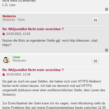
nicht mehr zu erreichen.
l
L.G. Linn
e
s
e
Webkicks
n
Webkicks - Team
e
r
B
Re: WkQuoteBot Nicht mehr erreichbar ?
e
U
i
23.03.2021, 11:01
n
t
g
r
Nutzen die Bots an irgendeiner Stelle ggf. noch http Adressen, statt
e
a
https?
l
g
e
s
Linus
e
Moderator
n
e
r
Re: WkQuoteBot Nicht mehr erreichbar ?
B
U
e
23.03.2021, 12:39
n
i
g
Da gab es noch ein paar Stellen, die haben sich vom HTTPS-Redirect
t
e
r
bisher nicht stören lassen. Ich hab sie dennoch mal auf HTTPS
l
a
umgestellt (inklusive einer eher unoffensichtlichen Stelle, dem Lesen des
e
g
Streams).
s
e
n
Zur Erreichbarkeit der Seite kann ich nix sagen, mein Monitoring sieht da
e
keine Probleme (bis auf meine Experimentierphase heute zwischen 11:20
r