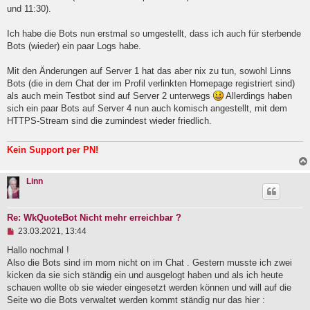
B
und 11:30).
e
i
Ich habe die Bots nun erstmal so umgestellt, dass ich auch für sterbende
t
Bots (wieder) ein paar Logs habe.
r
a
g
Mit den Änderungen auf Server 1 hat das aber nix zu tun, sowohl Linns
Bots (die in dem Chat der im Profil verlinkten Homepage registriert sind)
als auch mein Testbot sind auf Server 2 unterwegs
Allerdings haben
sich ein paar Bots auf Server 4 nun auch komisch angestellt, mit dem
HTTPS-Stream sind die zumindest wieder friedlich.
Kein Support per PN!
Linn
Re: WkQuoteBot Nicht mehr erreichbar ?
U
23.03.2021, 13:44
n
g
Hallo nochmal !
e
Also die Bots sind im mom nicht on im Chat . Gestern musste ich zwei
l
kicken da sie sich ständig ein und ausgelogt haben und als ich heute
e
schauen wollte ob sie wieder eingesetzt werden können und will auf die
s
e
Seite wo die Bots verwaltet werden kommt ständig nur das hier :
n