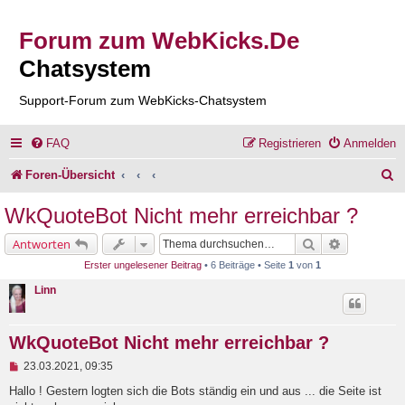
Forum zum WebKicks.De
Chatsystem
Support-Forum zum WebKicks-Chatsystem
FAQ
Registrieren
Anmelden
S
Foren-Übersicht
u
WkQuoteBot Nicht mehr erreichbar ?
c
Suche
Erweiterte 
Antworten
h
Erster ungelesener Beitrag
• 6 Beiträge • Seite
1
von
1
e
Linn
WkQuoteBot Nicht mehr erreichbar ?
U
23.03.2021, 09:35
n
g
Hallo ! Gestern logten sich die Bots ständig ein und aus ... die Seite ist
e