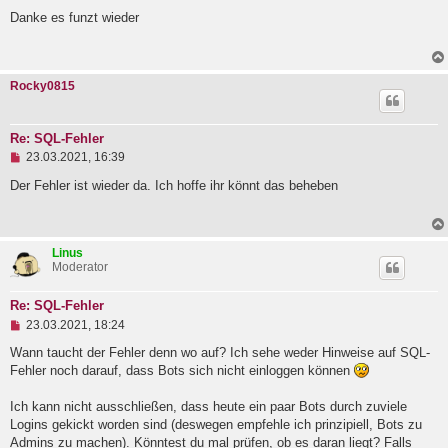
n
a
g
Danke es funzt wieder
g
e
l
e
s
Rocky0815
e
n
e
r
Re: SQL-Fehler
B
U
e
23.03.2021, 16:39
n
i
g
Der Fehler ist wieder da. Ich hoffe ihr könnt das beheben
t
e
r
l
a
e
g
s
Linus
e
Moderator
n
e
r
Re: SQL-Fehler
B
U
e
23.03.2021, 18:24
n
i
g
Wann taucht der Fehler denn wo auf? Ich sehe weder Hinweise auf SQL-
t
e
r
Fehler noch darauf, dass Bots sich nicht einloggen können
l
a
e
g
Ich kann nicht ausschließen, dass heute ein paar Bots durch zuviele
s
e
Logins gekickt worden sind (deswegen empfehle ich prinzipiell, Bots zu
n
Admins zu machen). Könntest du mal prüfen, ob es daran liegt? Falls