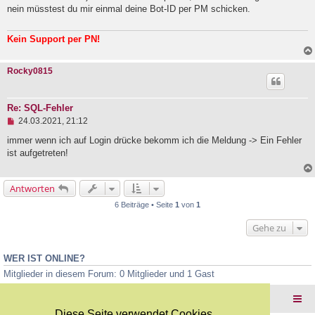
e
nein müsstest du mir einmal deine Bot-ID per PM schicken.
r
B
e
Kein Support per PN!
i
t
r
a
Rocky0815
g
Re: SQL-Fehler
U
24.03.2021, 21:12
n
g
immer wenn ich auf Login drücke bekomm ich die Meldung -> Ein Fehler
e
ist aufgetreten!
l
e
s
Antworten
e
n
6 Beiträge • Seite
1
von
1
e
r
Gehe zu
B
e
i
t
WER IST ONLINE?
r
Mitglieder in diesem Forum: 0 Mitglieder und 1 Gast
a
g
Foren-Übersicht
Diese Seite verwendet Cookies.