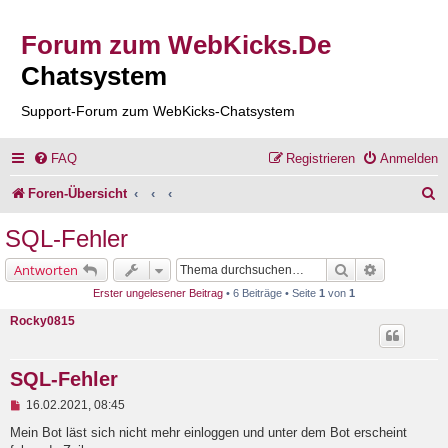
Forum zum WebKicks.De
Chatsystem
Support-Forum zum WebKicks-Chatsystem
FAQ
Registrieren
Anmelden
S
Foren-Übersicht
u
SQL-Fehler
c
Suche
Erweiterte 
Antworten
h
Erster ungelesener Beitrag
• 6 Beiträge • Seite
1
von
1
e
Rocky0815
SQL-Fehler
U
16.02.2021, 08:45
n
g
Mein Bot läst sich nicht mehr einloggen und unter dem Bot erscheint
e