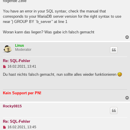
folgende Zeile
l
e
You have an error in your SQL syntax; check the manual that
s
e
corresponds to your MariaDB server version for the right syntax to use
n
near ') GROUP BY `b_server`' at line 1
e
r
B
Woran kann das liegen? Was gabe ich falsch gemacht
e
i
t
Linus
r
Moderator
a
g
Re: SQL-Fehler
U
16.02.2021, 13:41
n
g
Du hast nichts falsch gemacht, nun sollte alles wieder funktionieren
e
l
e
s
Kein Support per PN!
e
n
e
Rocky0815
r
B
e
i
Re: SQL-Fehler
t
U
16.02.2021, 13:45
r