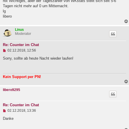
nix Wichtiges, aber der Tageszähler von WKstats stellt sich seit 5-6
l
Tagen nicht mehr auf 0 um Mitternacht.
e
lg
s
e
libero
n
e
r
Linus
B
Moderator
e
i
t
Re: Counter im Chat
r
U
02.12.2018, 12:56
a
n
g
g
Sorry, sollte ab heute Nacht wieder laufen!
e
l
e
s
Kein Support per PN!
e
n
e
libero9295
r
B
e
i
Re: Counter im Chat
t
U
02.12.2018, 13:36
r
n
a
g
Danke
g
e
l