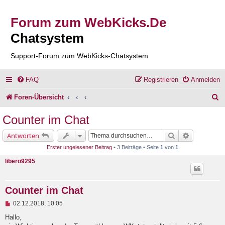
Forum zum WebKicks.De
Chatsystem
Support-Forum zum WebKicks-Chatsystem
FAQ
Registrieren
Anmelden
S
Foren-Übersicht
u
Counter im Chat
c
Suche
Erweiterte 
Antworten
h
Erster ungelesener Beitrag
• 3 Beiträge • Seite
1
von
1
e
libero9295
Counter im Chat
U
02.12.2018, 10:05
n
g
Hallo,
e