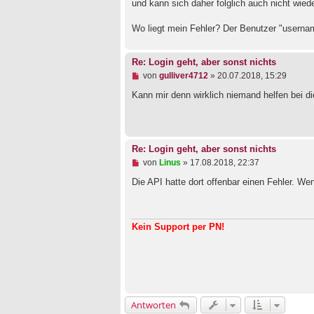
?>
und kann sich daher folglich auch nicht wied
Wo liegt mein Fehler? Der Benutzer "username
Re: Login geht, aber sonst nichts
U
von
gulliver4712
»
20.07.2018, 15:29
n
g
Kann mir denn wirklich niemand helfen bei
e
l
e
s
e
Re: Login geht, aber sonst nichts
n
U
von
Linus
»
17.08.2018, 22:37
e
n
r
g
Die API hatte dort offenbar einen Fehler. We
B
e
e
l
i
e
t
s
r
Kein Support per PN!
e
a
n
g
e
r
B
e
i
t
Antworten
r