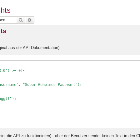
chts
Suche
Erweiterte Suche
hts
ginal aus der API Dokumentation):
.0') >= 0){

eint die API zu funktionieren) - aber der Benutzer sendet keinen Text in den C