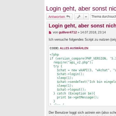
Login geht, aber sonst ni
Antworten
Login geht, aber sonst nic
U
von
gulliver4712
»
14.07.2018, 23:14
n
g
Ich versuche folgendes Script zu nutzen (ori
e
l
CODE:
ALLES AUSWÄHLEN
e
s
<?php

e
if (version_compare(PHP_VERSION, '5.3
n
  require("api_v2.php");

e
  try {

r
    $chat = new wkAPI(3, "wkchat", "username", "Super-Geheimes-Passwort");

B
    $chat->login();

e
    sleep(1);

i
    $chat->sendeText("Ich bin eingeloggt!");

t
    sleep(1);

r
    $chat->logout();

a
  } catch (Exception $e){

g
    print $e->getMessage();

  }

} else {

  echo "Deine PHP-Version ist zu alt!";

Der Benutzer loggt sich astrein ein (also sch
}
