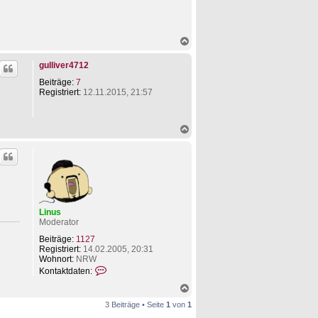
N
a
c
gulliver4712
h
o
Beiträge:
7
b
Registriert:
12.11.2015, 21:57
e
n
N
a
c
h
o
b
e
n
Linus
Moderator
Beiträge:
1127
Registriert:
14.02.2005, 20:31
Wohnort:
NRW
K
Kontaktdaten:
o
N
n
a
t
3 Beiträge • Seite
1
von
1
c
a
h