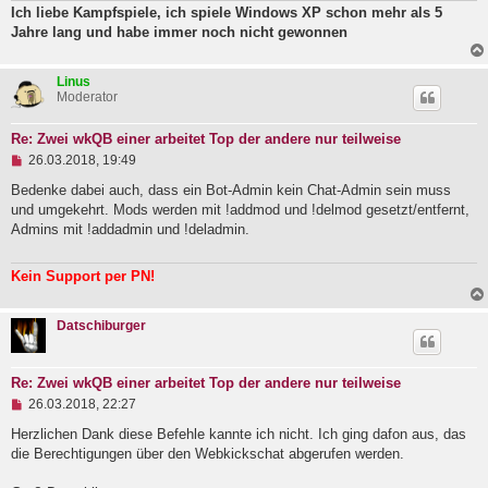
B
Ich liebe Kampfspiele, ich spiele Windows XP schon mehr als 5
e
Jahre lang und habe immer noch nicht gewonnen
i
t
r
a
Linus
g
Moderator
Re: Zwei wkQB einer arbeitet Top der andere nur teilweise
U
26.03.2018, 19:49
n
g
Bedenke dabei auch, dass ein Bot-Admin kein Chat-Admin sein muss
e
und umgekehrt. Mods werden mit !addmod und !delmod gesetzt/entfernt,
l
Admins mit !addadmin und !deladmin.
e
s
e
Kein Support per PN!
n
e
r
Datschiburger
B
e
i
t
Re: Zwei wkQB einer arbeitet Top der andere nur teilweise
r
U
a
26.03.2018, 22:27
n
g
g
Herzlichen Dank diese Befehle kannte ich nicht. Ich ging dafon aus, das
e
die Berechtigungen über den Webkickschat abgerufen werden.
l
e