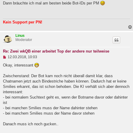
g
Dann bräuchte ich mal am besten beide Bot-IDs per PM
e
l
e
s
Kein Support per PN!
e
n
e
Linus
r
Moderator
B
e
i
Re: Zwei wkQB einer arbeitet Top der andere nur teilweise
t
U
12.03.2018, 10:03
r
n
a
g
Okay, interessant
g
e
l
Zwischenstand: Der Bot kam noch nicht überall damit klar, dass
e
Chatnamen jetzt auch Bindestriche haben können. Dadurch hat er keine
s
e
Smilies erkannt, das ist schon behoben. Die KI verhält sich aber dennoch
n
interessant:
e
- bei normalem Suchtext geht es, wenn der Botname davor oder dahinter
r
B
ist
e
- bei manchen Smilies muss der Name dahinter stehen
i
- bei manchem Smilies muss der Name davor stehen
t
r
a
Danach muss ich noch gucken..
g