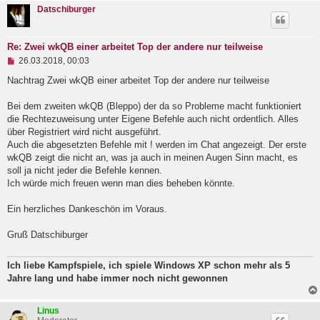
Datschiburger
Re: Zwei wkQB einer arbeitet Top der andere nur teilweise
U
26.03.2018, 00:03
n
g
Nachtrag Zwei wkQB einer arbeitet Top der andere nur teilweise
e
l
Bei dem zweiten wkQB (Bleppo) der da so Probleme macht funktioniert
e
die Rechtezuweisung unter Eigene Befehle auch nicht ordentlich. Alles
s
e
über Registriert wird nicht ausgeführt.
n
Auch die abgesetzten Befehle mit ! werden im Chat angezeigt. Der erste
e
wkQB zeigt die nicht an, was ja auch in meinen Augen Sinn macht, es
r
B
soll ja nicht jeder die Befehle kennen.
e
Ich würde mich freuen wenn man dies beheben könnte.
i
t
Ein herzliches Dankeschön im Voraus.
r
a
g
Gruß Datschiburger
Ich liebe Kampfspiele, ich spiele Windows XP schon mehr als 5
Jahre lang und habe immer noch nicht gewonnen
Linus