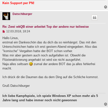
Kein Support per PN!
Datschiburger
Re: Zwei wkQB einer arbeitet Top der andere nur teilweise
U
12.03.2018, 18:24
n
g
Hallo Linus,
e
erstmal ein Dankeschön das du dich da so reinhängst. Das mit den
l
Unterschstrichen hatte ich erst gestern Abend eingegeben. Also das
e
"komische" Vergalten hatte der BOT schon vorher.
s
e
Was mir aber gestern auch noch aufgefallen ist. Obwohl die
n
Flüsteraktivierung angehakt ist wird sie nicht ausgeführt.
e
Naja alles seltsam
zumal der andere BOT das ja alles fehlerfrei
r
B
macht.
e
i
Ich drück dir die Daumen das du dem Ding auf die Schliche kommst.
t
r
a
Gruß Datschiburger
g
Ich liebe Kampfspiele, ich spiele Windows XP schon mehr als 5
Jahre lang und habe immer noch nicht gewonnen