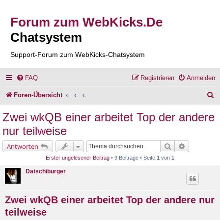
Forum zum WebKicks.De
Chatsystem
Support-Forum zum WebKicks-Chatsystem
FAQ
Registrieren
Anmelden
S
Foren-Übersicht
u
Zwei wkQB einer arbeitet Top der andere
c
nur teilweise
h
Suche
Erweiterte 
Antworten
e
Erster ungelesener Beitrag
• 9 Beiträge • Seite
1
von
1
Datschiburger
Zwei wkQB einer arbeitet Top der andere nur
teilweise