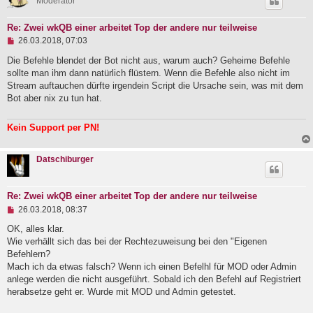
Moderator
Re: Zwei wkQB einer arbeitet Top der andere nur teilweise
U
26.03.2018, 07:03
n
g
Die Befehle blendet der Bot nicht aus, warum auch? Geheime Befehle
e
sollte man ihm dann natürlich flüstern. Wenn die Befehle also nicht im
l
Stream auftauchen dürfte irgendein Script die Ursache sein, was mit dem
e
Bot aber nix zu tun hat.
s
e
n
Kein Support per PN!
e
r
B
e
Datschiburger
i
t
r
Re: Zwei wkQB einer arbeitet Top der andere nur teilweise
a
g
U
26.03.2018, 08:37
n
g
OK, alles klar.
e
Wie verhällt sich das bei der Rechtezuweisung bei den "Eigenen
l
Befehlern?
e
Mach ich da etwas falsch? Wenn ich einen Befelhl für MOD oder Admin
s
e
anlege werden die nicht ausgeführt. Sobald ich den Befehl auf Registriert
n
herabsetze geht er. Wurde mit MOD und Admin getestet.
e
r