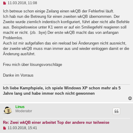
U
11.03.2018, 11:08
n
g
Ich betreue schon einige Zeilang einen wkQB der Fehlerfrei läuft.
e
Ich hab nun die Betreung für einen zweiten wkQB übernommen. Der
l
Zweite wurde ziemlich indentisch konfiguriert, führt aber nicht alle Befehle
e
aus. Beispielsweise unter K1 wenn er auf ein Smiliegefehl reagieren soll
s
e
macht er nicht. (zb. :bye) Der erste wkQB macht das von anfangan
n
Problemlos.
e
Auch ist mir aufgefallen das ein reeload bei Änderungen nicht ausreicht,
r
B
der zweite wkQB muss man immer aus und wieder einloggen damit er die
e
Änderung ausführt.
i
t
Freu mich über lösungsvorschläge
r
a
g
Danke im Vorraus
Ich liebe Kampfspiele, ich spiele Windows XP schon mehr als 5
Jahre lang und habe immer noch nicht gewonnen
Linus
Moderator
Re: Zwei wkQB einer arbeitet Top der andere nur teilweise
U
11.03.2018, 15:41
n