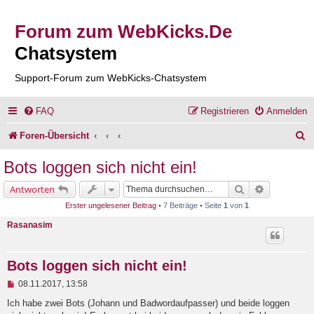
Forum zum WebKicks.De
Chatsystem
Support-Forum zum WebKicks-Chatsystem
FAQ
Registrieren
Anmelden
S
Foren-Übersicht
u
Bots loggen sich nicht ein!
c
Suche
Erweiterte 
Antworten
h
Erster ungelesener Beitrag
• 7 Beiträge • Seite
1
von
1
e
Rasanasim
Bots loggen sich nicht ein!
U
08.11.2017, 13:58
n
g
Ich habe zwei Bots (Johann und Badwordaufpasser) und beide loggen
e