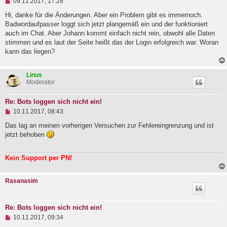
U
09.11.2017, 17:28
n
g
Hi, danke für die Änderungen. Aber ein Problem gibt es immernoch.
e
Badwordaufpasser loggt sich jetzt plangemäß ein und der funktioniert
l
auch im Chat. Aber Johann kommt einfach nicht rein, obwohl alle Daten
e
stimmen und es laut der Seite heißt das der Login erfolgreich war. Woran
s
e
kann das liegen?
n
e
r
Linus
B
Moderator
e
i
t
Re: Bots loggen sich nicht ein!
r
U
10.11.2017, 08:43
a
n
g
g
Das lag an meinen vorherigen Versuchen zur Fehlereingrenzung und ist
e
jetzt behoben
l
e
s
Kein Support per PN!
e
n
e
Rasanasim
r
B
e
i
Re: Bots loggen sich nicht ein!
t
U
10.11.2017, 09:34
r
n
a