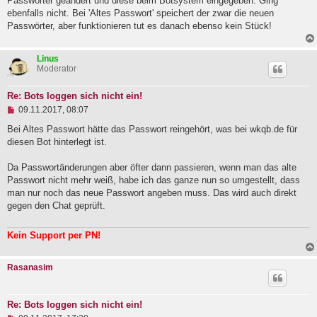
Passwörter geändert und diese beim Botsystem eingegeben. Ging
e
ebenfalls nicht. Bei 'Altes Passwort' speichert der zwar die neuen
s
e
Passwörter, aber funktionieren tut es danach ebenso kein Stück!
n
e
r
Linus
B
Moderator
e
i
t
Re: Bots loggen sich nicht ein!
r
U
09.11.2017, 08:07
a
n
g
g
Bei Altes Passwort hätte das Passwort reingehört, was bei wkqb.de für
e
diesen Bot hinterlegt ist.
l
e
Da Passwortänderungen aber öfter dann passieren, wenn man das alte
s
e
Passwort nicht mehr weiß, habe ich das ganze nun so umgestellt, dass
n
man nur noch das neue Passwort angeben muss. Das wird auch direkt
e
gegen den Chat geprüft.
r
B
e
Kein Support per PN!
i
t
r
a
Rasanasim
g
Re: Bots loggen sich nicht ein!