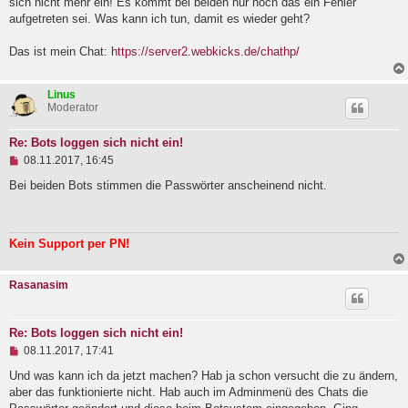
sich nicht mehr ein! Es kommt bei beiden nur noch das ein Fehler
l
aufgetreten sei. Was kann ich tun, damit es wieder geht?
e
s
e
Das ist mein Chat:
https://server2.webkicks.de/chathp/
n
e
r
Linus
B
Moderator
e
i
t
Re: Bots loggen sich nicht ein!
r
U
08.11.2017, 16:45
a
n
g
g
Bei beiden Bots stimmen die Passwörter anscheinend nicht.
e
l
e
s
Kein Support per PN!
e
n
e
Rasanasim
r
B
e
i
Re: Bots loggen sich nicht ein!
t
U
08.11.2017, 17:41
r
n
a
g
Und was kann ich da jetzt machen? Hab ja schon versucht die zu ändern,
g
e
aber das funktionierte nicht. Hab auch im Adminmenü des Chats die
l