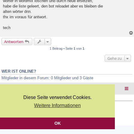
wörter in wordmix löschen und durch neue ersetzen,
l
habe die liste geleert, den bot reloadet aber es bleiben die
e
alten wörter drin.
s
e
thx im voraus für antwort.
n
e
tech
r
B
e
Antworten
i
t
1 Beitrag • Seite
1
von
1
r
a
Gehe zu
g
WER IST ONLINE?
Mitglieder in diesem Forum: 0 Mitglieder und 3 Gäste
Foren-Übersicht
Diese Seite verwendet Cookies.
Weitere Informationen
Copyright Webkicks.de |
Impressum
|
AGB
|
Datenschutz
Powered by
phpBB
® Forum Software © phpBB Limited
Deutsche Übersetzung durch
phpBB.de
OK