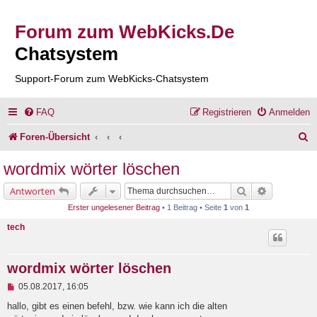
Forum zum WebKicks.De
Chatsystem
Support-Forum zum WebKicks-Chatsystem
FAQ
Registrieren
Anmelden
S
Foren-Übersicht
u
wordmix wörter löschen
c
Suche
Erweiterte 
Antworten
h
Erster ungelesener Beitrag
• 1 Beitrag • Seite
1
von
1
e
tech
wordmix wörter löschen
U
05.08.2017, 16:05
n
g
hallo, gibt es einen befehl, bzw. wie kann ich die alten
e