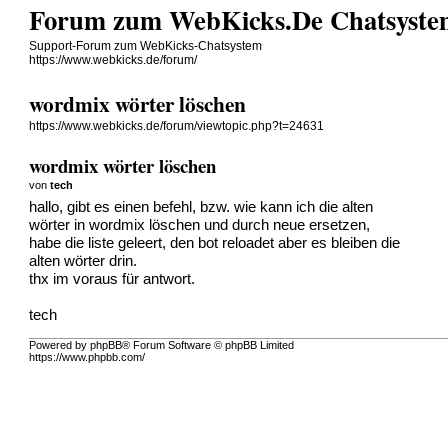
Forum zum WebKicks.De Chatsyste
Support-Forum zum WebKicks-Chatsystem
https://www.webkicks.de/forum/
wordmix wörter löschen
https://www.webkicks.de/forum/viewtopic.php?t=24631
wordmix wörter löschen
von
tech
hallo, gibt es einen befehl, bzw. wie kann ich die alten
wörter in wordmix löschen und durch neue ersetzen,
habe die liste geleert, den bot reloadet aber es bleiben die
alten wörter drin.
thx im voraus für antwort.
tech
Powered by phpBB® Forum Software © phpBB Limited
https://www.phpbb.com/