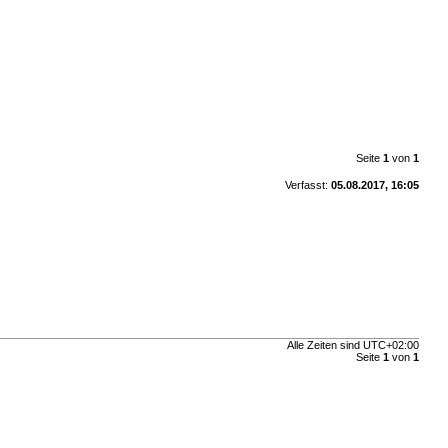
Seite
1
von
1
Verfasst:
05.08.2017, 16:05
Alle Zeiten sind
UTC+02:00
Seite
1
von
1