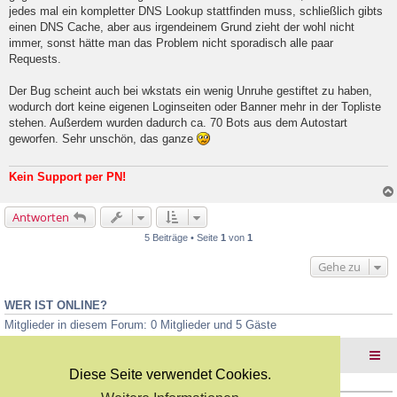
l
jedes mal ein kompletter DNS Lookup stattfinden muss, schließlich gibts
e
einen DNS Cache, aber aus irgendeinem Grund zieht der wohl nicht
s
e
immer, sonst hätte man das Problem nicht sporadisch alle paar
n
Requests.
e
r
B
Der Bug scheint auch bei wkstats ein wenig Unruhe gestiftet zu haben,
e
wodurch dort keine eigenen Loginseiten oder Banner mehr in der Topliste
i
stehen. Außerdem wurden dadurch ca. 70 Bots aus dem Autostart
t
geworfen. Sehr unschön, das ganze
r
a
g
Kein Support per PN!
Antworten
5 Beiträge • Seite
1
von
1
Gehe zu
WER IST ONLINE?
Mitglieder in diesem Forum: 0 Mitglieder und 5 Gäste
Foren-Übersicht
Diese Seite verwendet Cookies.