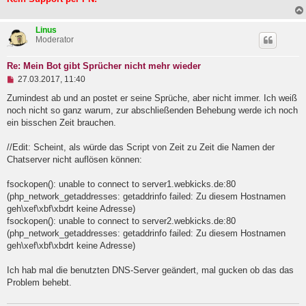
e
n
e
Linus
r
Moderator
B
e
i
Re: Mein Bot gibt Sprücher nicht mehr wieder
t
U
27.03.2017, 11:40
r
n
a
g
Zumindest ab und an postet er seine Sprüche, aber nicht immer. Ich weiß
g
e
noch nicht so ganz warum, zur abschließenden Behebung werde ich noch
l
ein bisschen Zeit brauchen.
e
s
e
//Edit: Scheint, als würde das Script von Zeit zu Zeit die Namen der
n
Chatserver nicht auflösen können:
e
r
B
fsockopen(): unable to connect to server1.webkicks.de:80
e
(php_network_getaddresses: getaddrinfo failed: Zu diesem Hostnamen
i
geh\xef\xbf\xbdrt keine Adresse)
t
fsockopen(): unable to connect to server2.webkicks.de:80
r
a
(php_network_getaddresses: getaddrinfo failed: Zu diesem Hostnamen
g
geh\xef\xbf\xbdrt keine Adresse)
Ich hab mal die benutzten DNS-Server geändert, mal gucken ob das das
Problem behebt.