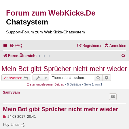
Forum zum WebKicks.De
Chatsystem
Support-Forum zum WebKicks-Chatsystem
FAQ
Registrieren
Anmelden
S
Foren-Übersicht
u
Mein Bot gibt Sprücher nicht mehr wieder
c
Suche
Erweiterte 
Antworten
h
Erster ungelesener Beitrag
• 5 Beiträge • Seite
1
von
1
e
SamySam
Mein Bot gibt Sprücher nicht mehr wieder
U
24.03.2017, 20:41
n
g
Hey Linus =),
e