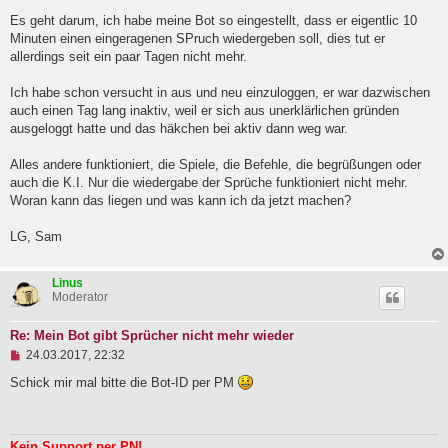
l
Es geht darum, ich habe meine Bot so eingestellt, dass er eigentlic 10
e
Minuten einen eingeragenen SPruch wiedergeben soll, dies tut er
s
e
allerdings seit ein paar Tagen nicht mehr.
n
e
Ich habe schon versucht in aus und neu einzuloggen, er war dazwischen
r
B
auch einen Tag lang inaktiv, weil er sich aus unerklärlichen gründen
e
ausgeloggt hatte und das häkchen bei aktiv dann weg war.
i
t
Alles andere funktioniert, die Spiele, die Befehle, die begrüßungen oder
r
a
auch die K.I. Nur die wiedergabe der Sprüche funktioniert nicht mehr.
g
Woran kann das liegen und was kann ich da jetzt machen?
LG, Sam
Linus
Moderator
Re: Mein Bot gibt Sprücher nicht mehr wieder
U
24.03.2017, 22:32
n
g
Schick mir mal bitte die Bot-ID per PM
e
l
e
s
Kein Support per PN!