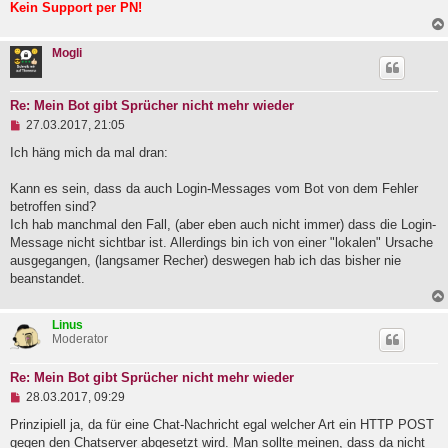
Kein Support per PN!
Mogli
Re: Mein Bot gibt Sprücher nicht mehr wieder
U
27.03.2017, 21:05
n
g
Ich häng mich da mal dran:
e
l
Kann es sein, dass da auch Login-Messages vom Bot von dem Fehler
e
betroffen sind?
s
e
Ich hab manchmal den Fall, (aber eben auch nicht immer) dass die Login-
n
Message nicht sichtbar ist. Allerdings bin ich von einer "lokalen" Ursache
e
ausgegangen, (langsamer Recher) deswegen hab ich das bisher nie
r
B
beanstandet.
e
i
t
Linus
r
Moderator
a
g
Re: Mein Bot gibt Sprücher nicht mehr wieder
U
28.03.2017, 09:29
n
g
Prinzipiell ja, da für eine Chat-Nachricht egal welcher Art ein HTTP POST
e
gegen den Chatserver abgesetzt wird. Man sollte meinen, dass da nicht