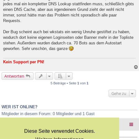
l
jedes mal ein kompletter DNS Lookup stattfinden muss, schließlich gibts
e
einen DNS Cache, aber aus irgendeinem Grund zieht der wohl nicht
s
e
immer, sonst hätte man das Problem nicht sporadisch alle paar
n
Requests.
e
r
B
Der Bug scheint auch bei wkstats ein wenig Unruhe gestiftet zu haben,
e
wodurch dort keine eigenen Loginseiten oder Banner mehr in der Topliste
i
stehen. Außerdem wurden dadurch ca. 70 Bots aus dem Autostart
t
geworfen. Sehr unschön, das ganze
r
a
g
Kein Support per PN!
Antworten
5 Beiträge • Seite
1
von
1
Gehe zu
WER IST ONLINE?
Mitglieder in diesem Forum: 0 Mitglieder und 1 Gast
Foren-Übersicht
Diese Seite verwendet Cookies.