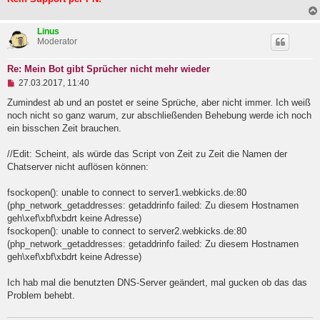
e
n
e
Linus
r
Moderator
B
e
i
Re: Mein Bot gibt Sprücher nicht mehr wieder
t
U
27.03.2017, 11:40
r
n
a
g
Zumindest ab und an postet er seine Sprüche, aber nicht immer. Ich weiß
g
e
noch nicht so ganz warum, zur abschließenden Behebung werde ich noch
l
ein bisschen Zeit brauchen.
e
s
e
//Edit: Scheint, als würde das Script von Zeit zu Zeit die Namen der
n
Chatserver nicht auflösen können:
e
r
B
fsockopen(): unable to connect to server1.webkicks.de:80
e
(php_network_getaddresses: getaddrinfo failed: Zu diesem Hostnamen
i
geh\xef\xbf\xbdrt keine Adresse)
t
fsockopen(): unable to connect to server2.webkicks.de:80
r
a
(php_network_getaddresses: getaddrinfo failed: Zu diesem Hostnamen
g
geh\xef\xbf\xbdrt keine Adresse)
Ich hab mal die benutzten DNS-Server geändert, mal gucken ob das das
Problem behebt.