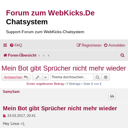
Forum zum WebKicks.De
Chatsystem
Support-Forum zum WebKicks-Chatsystem
FAQ
Registrieren
Anmelden
S
Foren-Übersicht
u
Mein Bot gibt Sprücher nicht mehr wieder
c
Suche
Erweiterte 
Antworten
h
Erster ungelesener Beitrag
• 5 Beiträge • Seite
1
von
1
e
SamySam
Mein Bot gibt Sprücher nicht mehr wieder
U
24.03.2017, 20:41
n
g
Hey Linus =),
e