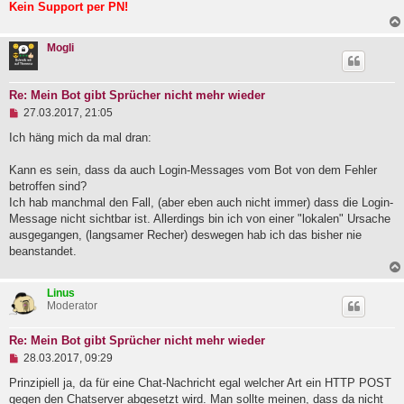
Kein Support per PN!
Mogli
Re: Mein Bot gibt Sprücher nicht mehr wieder
U
27.03.2017, 21:05
n
g
Ich häng mich da mal dran:
e
l
Kann es sein, dass da auch Login-Messages vom Bot von dem Fehler
e
betroffen sind?
s
e
Ich hab manchmal den Fall, (aber eben auch nicht immer) dass die Login-
n
Message nicht sichtbar ist. Allerdings bin ich von einer "lokalen" Ursache
e
ausgegangen, (langsamer Recher) deswegen hab ich das bisher nie
r
B
beanstandet.
e
i
t
Linus
r
Moderator
a
g
Re: Mein Bot gibt Sprücher nicht mehr wieder
U
28.03.2017, 09:29
n
g
Prinzipiell ja, da für eine Chat-Nachricht egal welcher Art ein HTTP POST
e
gegen den Chatserver abgesetzt wird. Man sollte meinen, dass da nicht