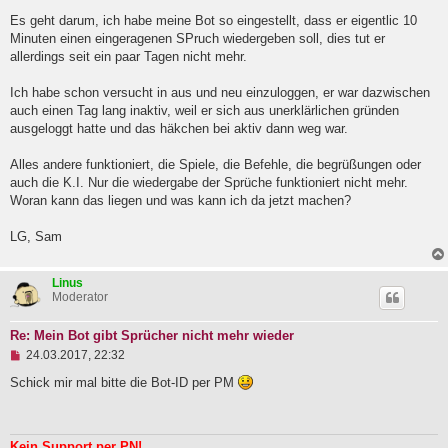
l
Es geht darum, ich habe meine Bot so eingestellt, dass er eigentlic 10
e
Minuten einen eingeragenen SPruch wiedergeben soll, dies tut er
s
e
allerdings seit ein paar Tagen nicht mehr.
n
e
Ich habe schon versucht in aus und neu einzuloggen, er war dazwischen
r
B
auch einen Tag lang inaktiv, weil er sich aus unerklärlichen gründen
e
ausgeloggt hatte und das häkchen bei aktiv dann weg war.
i
t
Alles andere funktioniert, die Spiele, die Befehle, die begrüßungen oder
r
a
auch die K.I. Nur die wiedergabe der Sprüche funktioniert nicht mehr.
g
Woran kann das liegen und was kann ich da jetzt machen?
LG, Sam
Linus
Moderator
Re: Mein Bot gibt Sprücher nicht mehr wieder
U
24.03.2017, 22:32
n
g
Schick mir mal bitte die Bot-ID per PM
e
l
e
s
Kein Support per PN!