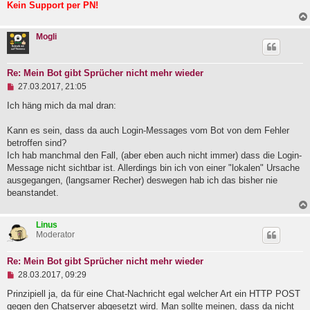
Kein Support per PN!
Mogli
Re: Mein Bot gibt Sprücher nicht mehr wieder
U
27.03.2017, 21:05
n
g
Ich häng mich da mal dran:
e
l
Kann es sein, dass da auch Login-Messages vom Bot von dem Fehler
e
betroffen sind?
s
e
Ich hab manchmal den Fall, (aber eben auch nicht immer) dass die Login-
n
Message nicht sichtbar ist. Allerdings bin ich von einer "lokalen" Ursache
e
ausgegangen, (langsamer Recher) deswegen hab ich das bisher nie
r
B
beanstandet.
e
i
t
Linus
r
Moderator
a
g
Re: Mein Bot gibt Sprücher nicht mehr wieder
U
28.03.2017, 09:29
n
g
Prinzipiell ja, da für eine Chat-Nachricht egal welcher Art ein HTTP POST
e
gegen den Chatserver abgesetzt wird. Man sollte meinen, dass da nicht