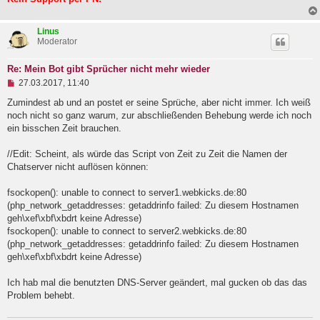
e
n
e
Linus
r
Moderator
B
e
i
Re: Mein Bot gibt Sprücher nicht mehr wieder
t
U
27.03.2017, 11:40
r
n
a
g
Zumindest ab und an postet er seine Sprüche, aber nicht immer. Ich weiß
g
e
noch nicht so ganz warum, zur abschließenden Behebung werde ich noch
l
ein bisschen Zeit brauchen.
e
s
e
//Edit: Scheint, als würde das Script von Zeit zu Zeit die Namen der
n
Chatserver nicht auflösen können:
e
r
B
fsockopen(): unable to connect to server1.webkicks.de:80
e
(php_network_getaddresses: getaddrinfo failed: Zu diesem Hostnamen
i
geh\xef\xbf\xbdrt keine Adresse)
t
fsockopen(): unable to connect to server2.webkicks.de:80
r
a
(php_network_getaddresses: getaddrinfo failed: Zu diesem Hostnamen
g
geh\xef\xbf\xbdrt keine Adresse)
Ich hab mal die benutzten DNS-Server geändert, mal gucken ob das das
Problem behebt.