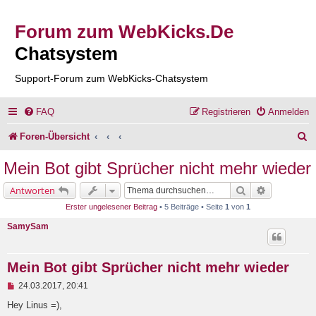
Forum zum WebKicks.De
Chatsystem
Support-Forum zum WebKicks-Chatsystem
FAQ
Registrieren
Anmelden
S
Foren-Übersicht
u
Mein Bot gibt Sprücher nicht mehr wieder
c
Suche
Erweiterte 
Antworten
h
Erster ungelesener Beitrag
• 5 Beiträge • Seite
1
von
1
e
SamySam
Mein Bot gibt Sprücher nicht mehr wieder
U
24.03.2017, 20:41
n
g
Hey Linus =),
e