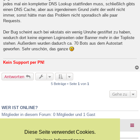
l
jedes mal ein kompletter DNS Lookup stattfinden muss, schließlich gibts
e
einen DNS Cache, aber aus irgendeinem Grund zieht der wohl nicht
s
e
immer, sonst hätte man das Problem nicht sporadisch alle paar
n
Requests.
e
r
B
Der Bug scheint auch bei wkstats ein wenig Unruhe gestiftet zu haben,
e
wodurch dort keine eigenen Loginseiten oder Banner mehr in der Topliste
i
stehen. Außerdem wurden dadurch ca. 70 Bots aus dem Autostart
t
geworfen. Sehr unschön, das ganze
r
a
g
Kein Support per PN!
Antworten
5 Beiträge • Seite
1
von
1
Gehe zu
WER IST ONLINE?
Mitglieder in diesem Forum: 0 Mitglieder und 1 Gast
Foren-Übersicht
Diese Seite verwendet Cookies.