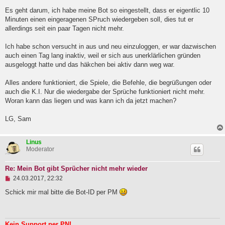
l
Es geht darum, ich habe meine Bot so eingestellt, dass er eigentlic 10
e
Minuten einen eingeragenen SPruch wiedergeben soll, dies tut er
s
e
allerdings seit ein paar Tagen nicht mehr.
n
e
Ich habe schon versucht in aus und neu einzuloggen, er war dazwischen
r
B
auch einen Tag lang inaktiv, weil er sich aus unerklärlichen gründen
e
ausgeloggt hatte und das häkchen bei aktiv dann weg war.
i
t
Alles andere funktioniert, die Spiele, die Befehle, die begrüßungen oder
r
a
auch die K.I. Nur die wiedergabe der Sprüche funktioniert nicht mehr.
g
Woran kann das liegen und was kann ich da jetzt machen?
LG, Sam
Linus
Moderator
Re: Mein Bot gibt Sprücher nicht mehr wieder
U
24.03.2017, 22:32
n
g
Schick mir mal bitte die Bot-ID per PM
e
l
e
s
Kein Support per PN!