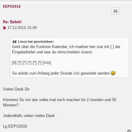
t
EEPX2016
r
a
g
Re: Befehl
U
17.12.2015, 01:06
n
g
e
Linus hat geschrieben:
l
Geht über die Funktion Kalender, ich markier hier mal mit [ ] die
e
Eingabefelder und was du reinschreiben musst:
s
e
n
[0] [*] [*] [*] [*] [*] [/cls]
e
r
B
So würde zum Anfang jeder Stunde /cls gesendet werden
e
i
t
Vielen Dank Dir
r
a
g
Könntest Du mir das selbe mal noch machen für 2 stunden und 30
Minuten?
Jedendfalls vielen vielen Dank
Lg.EEPX2016