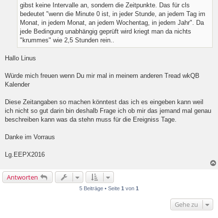
gibst keine Intervalle an, sondern die Zeitpunkte. Das für cls
s
e
bedeutet "wenn die Minute 0 ist, in jeder Stunde, an jedem Tag im
n
Monat, in jedem Monat, an jedem Wochentag, in jedem Jahr". Da
e
jede Bedingung unabhängig geprüft wird kriegt man da nichts
r
B
"krummes" wie 2,5 Stunden rein..
e
i
Hallo Linus
t
r
a
Würde mich freuen wenn Du mir mal in meinem anderen Tread wkQB
g
Kalender
Diese Zeitangaben so machen könntest das ich es eingeben kann weil
ich nicht so gut darin bin deshalb Frage ich ob mir das jemand mal genau
beschreiben kann was da stehn muss für die Ereigniss Tage.
Danke im Vorraus
Lg.EEPX2016
Antworten
5 Beiträge • Seite
1
von
1
Gehe zu