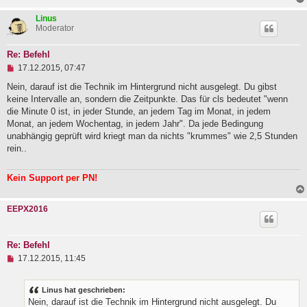
Linus
Moderator
Re: Befehl
U
17.12.2015, 07:47
n
g
Nein, darauf ist die Technik im Hintergrund nicht ausgelegt. Du gibst
e
keine Intervalle an, sondern die Zeitpunkte. Das für cls bedeutet "wenn
l
die Minute 0 ist, in jeder Stunde, an jedem Tag im Monat, in jedem
e
Monat, an jedem Wochentag, in jedem Jahr". Da jede Bedingung
s
e
unabhängig geprüft wird kriegt man da nichts "krummes" wie 2,5 Stunden
n
rein..
e
r
B
Kein Support per PN!
e
i
t
EEPX2016
r
a
g
Re: Befehl
U
17.12.2015, 11:45
n
g
e
Linus hat geschrieben:
l
Nein, darauf ist die Technik im Hintergrund nicht ausgelegt. Du
e