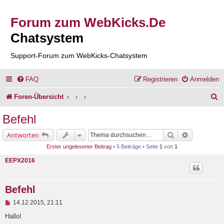
Forum zum WebKicks.De
Chatsystem
Support-Forum zum WebKicks-Chatsystem
FAQ
Registrieren
Anmelden
S
Foren-Übersicht
u
Befehl
c
Suche
Erweiterte 
Antworten
h
Erster ungelesener Beitrag
• 5 Beiträge • Seite
1
von
1
e
EEPX2016
Befehl
U
14.12.2015, 21:11
n
g
Hallo!
e