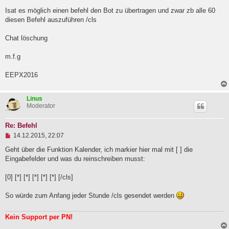
l
Isat es möglich einen befehl den Bot zu übertragen und zwar zb alle 60
e
diesen Befehl auszuführen /cls
s
e
n
Chat löschung
e
r
B
m.f.g
e
i
EEPX2016
t
r
a
Linus
g
Moderator
Re: Befehl
U
14.12.2015, 22:07
n
g
Geht über die Funktion Kalender, ich markier hier mal mit [ ] die
e
Eingabefelder und was du reinschreiben musst:
l
e
[0] [*] [*] [*] [*] [*] [/cls]
s
e
n
So würde zum Anfang jeder Stunde /cls gesendet werden
e
r
B
Kein Support per PN!
e
i