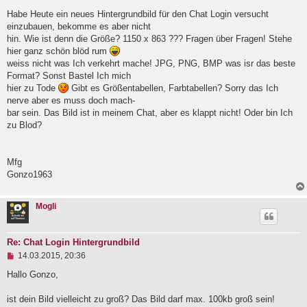
l
Habe Heute ein neues Hintergrundbild für den Chat Login versucht
e
einzubauen, bekomme es aber nicht
s
e
hin. Wie ist denn die Größe? 1150 x 863 ??? Fragen über Fragen! Stehe
n
hier ganz schön blöd rum
e
weiss nicht was Ich verkehrt mache! JPG, PNG, BMP was isr das beste
r
B
Format? Sonst Bastel Ich mich
e
hier zu Tode
Gibt es Größentabellen, Farbtabellen? Sorry das Ich
i
nerve aber es muss doch mach-
t
bar sein. Das Bild ist in meinem Chat, aber es klappt nicht! Oder bin Ich
r
a
zu Blod?
g
Mfg
Gonzo1963
Mogli
Re: Chat Login Hintergrundbild
U
14.03.2015, 20:36
n
g
Hallo Gonzo,
e
l
ist dein Bild vielleicht zu groß? Das Bild darf max. 100kb groß sein!
e