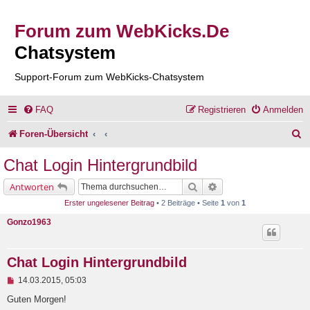
Forum zum WebKicks.De
Chatsystem
Support-Forum zum WebKicks-Chatsystem
FAQ
Registrieren
Anmelden
S
Foren-Übersicht
u
Chat Login Hintergrundbild
c
Suche
Erweiterte Suche
Antworten
h
Erster ungelesener Beitrag
• 2 Beiträge • Seite
1
von
1
e
Gonzo1963
Chat Login Hintergrundbild
U
14.03.2015, 05:03
n
g
Guten Morgen!
e