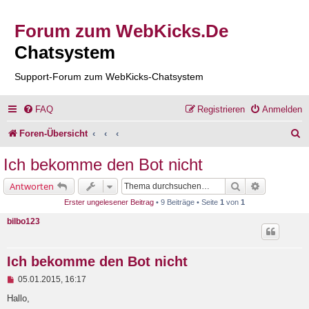
Forum zum WebKicks.De
Chatsystem
Support-Forum zum WebKicks-Chatsystem
FAQ
Registrieren
Anmelden
S
Foren-Übersicht
u
Ich bekomme den Bot nicht
c
Suche
Erweiterte 
Antworten
h
Erster ungelesener Beitrag
• 9 Beiträge • Seite
1
von
1
e
bilbo123
Ich bekomme den Bot nicht
U
05.01.2015, 16:17
n
g
Hallo,
e