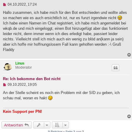
r
U
a
04.10.2022, 17:24
n
g
g
Hallo zusammen, ich habe mich für den Bot entschieden und wollte alles
e
so machen wie es auch ersichtlich ist, nur es funzt irgendwie nicht
l
Ich habe einen Namen im Chat registriert, ich habe mich angemeldet bei
e
wkqb.de und mich eingeloggt, einen Bot hinzugefügt aber das funktioniert
s
e
leider nicht, denn immer wenn ich dies erledigt habe, passiert leider
n
nichts. Vielleicht stell ich mich auch ein wenig zu blöd an(kann ja sein)
e
aber ich hoffe mir hoffnungslosem Fall kann geholfen werden :-\ Gruß
r
B
Fladdy
e
i
t
Linus
r
Moderator
a
g
Re: Ich bekomme den Bot nicht
U
09.10.2022, 19:05
n
g
An der Stelle scheint es noch ein Problem mit der SID zu geben, ich
e
schau mal, woran es hakt
l
e
s
Kein Support per PN!
e
n
e
Antworten
r
B
9 Beiträge • Seite
1
von
1