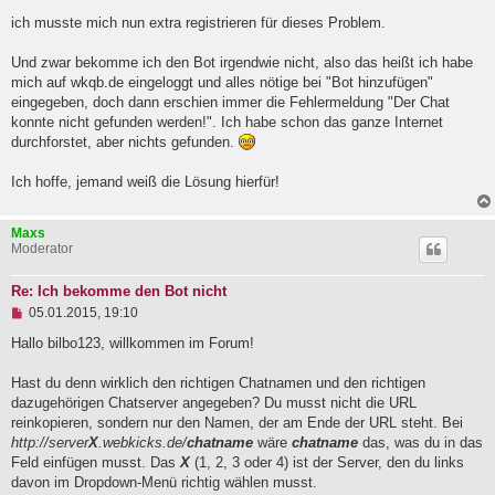
l
ich musste mich nun extra registrieren für dieses Problem.
e
s
e
Und zwar bekomme ich den Bot irgendwie nicht, also das heißt ich habe
n
mich auf wkqb.de eingeloggt und alles nötige bei "Bot hinzufügen"
e
eingegeben, doch dann erschien immer die Fehlermeldung "Der Chat
r
B
konnte nicht gefunden werden!". Ich habe schon das ganze Internet
e
durchforstet, aber nichts gefunden.
i
t
Ich hoffe, jemand weiß die Lösung hierfür!
r
a
g
Maxs
Moderator
Re: Ich bekomme den Bot nicht
U
05.01.2015, 19:10
n
g
Hallo bilbo123, willkommen im Forum!
e
l
Hast du denn wirklich den richtigen Chatnamen und den richtigen
e
dazugehörigen Chatserver angegeben? Du musst nicht die URL
s
e
reinkopieren, sondern nur den Namen, der am Ende der URL steht. Bei
n
http://server
X
.webkicks.de/
chatname
wäre
chatname
das, was du in das
e
Feld einfügen musst. Das
X
(1, 2, 3 oder 4) ist der Server, den du links
r
B
davon im Dropdown-Menü richtig wählen musst.