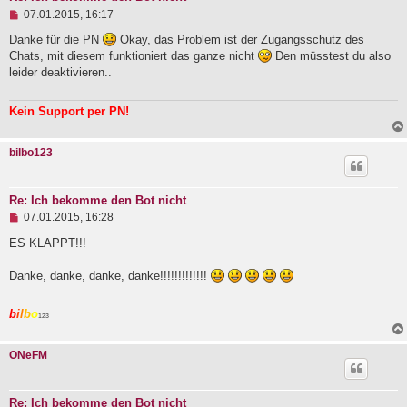
t
U
07.01.2015, 16:17
r
n
a
g
Danke für die PN
Okay, das Problem ist der Zugangsschutz des
g
e
Chats, mit diesem funktioniert das ganze nicht
Den müsstest du also
l
leider deaktivieren..
e
s
e
Kein Support per PN!
n
e
r
bilbo123
B
e
i
t
Re: Ich bekomme den Bot nicht
r
U
a
07.01.2015, 16:28
n
g
g
ES KLAPPT!!!
e
l
Danke, danke, danke, danke!!!!!!!!!!!!!
e
s
e
b
i
l
b
o
n
123
e
r
ONeFM
B
e
i
t
Re: Ich bekomme den Bot nicht