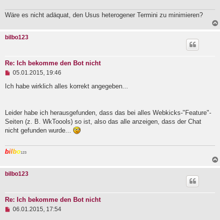
e
i
t
Wäre es nicht adäquat, den Usus heterogener Termini zu minimieren?
r
a
g
bilbo123
Re: Ich bekomme den Bot nicht
U
05.01.2015, 19:46
n
g
Ich habe wirklich alles korrekt angegeben...
e
l
e
Leider habe ich herausgefunden, dass das bei alles Webkicks-"Feature"-
s
e
Seiten (z. B. WkToools) so ist, also das alle anzeigen, dass der Chat
n
nicht gefunden wurde...
e
r
B
b
i
l
b
o
123
e
i
t
bilbo123
r
a
g
Re: Ich bekomme den Bot nicht
U
06.01.2015, 17:54
n