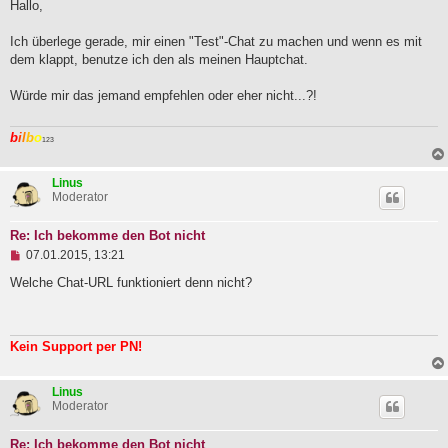
g
Hallo,
e
l
Ich überlege gerade, mir einen "Test"-Chat zu machen und wenn es mit
e
dem klappt, benutze ich den als meinen Hauptchat.
s
e
n
Würde mir das jemand empfehlen oder eher nicht...?!
e
r
B
b
i
l
b
o
123
e
i
t
Linus
r
Moderator
a
g
Re: Ich bekomme den Bot nicht
U
07.01.2015, 13:21
n
g
Welche Chat-URL funktioniert denn nicht?
e
l
e
s
Kein Support per PN!
e
n
e
Linus
r
Moderator
B
e
i
Re: Ich bekomme den Bot nicht