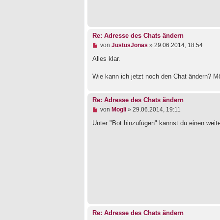
r
B
e
i
t
r
Re: Adresse des Chats ändern
a
U
von
JustusJonas
»
29.06.2014, 18:54
g
n
g
Alles klar.
e
l
Wie kann ich jetzt noch den Chat ändern? M
e
s
e
n
Re: Adresse des Chats ändern
e
U
von
Mogli
»
29.06.2014, 19:11
r
n
B
g
Unter "Bot hinzufügen" kannst du einen weite
e
e
i
l
t
e
r
s
a
e
g
n
e
r
B
e
i
t
r
Re: Adresse des Chats ändern
a