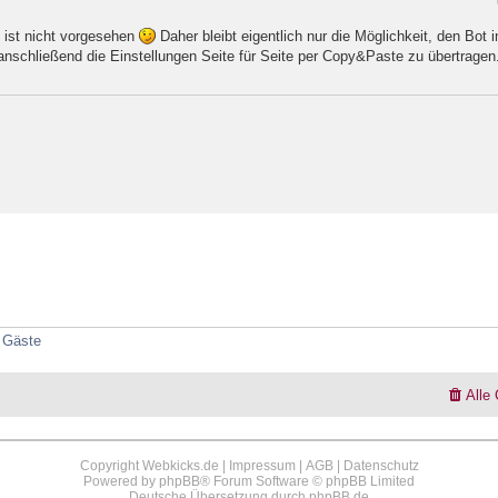
 ist nicht vorgesehen
Daher bleibt eigentlich nur die Möglichkeit, den Bot 
nschließend die Einstellungen Seite für Seite per Copy&Paste zu übertragen.
2 Gäste
Alle
Copyright Webkicks.de |
Impressum
|
AGB
|
Datenschutz
Powered by
phpBB
® Forum Software © phpBB Limited
Deutsche Übersetzung durch
phpBB.de