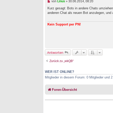
U
von
Linus
»
30.06.2014, 08:20
g
n
g
Kurz gesagt: Bots in andere Chats umziehen
e
anderen Chat als neuen Bot anzulegen, und a
l
e
s
Kein Support per PN!
e
n
e
r
B
e
i
t
Antworten
r
a
g
Zurück zu „wkQB“
WER IST ONLINE?
Mitglieder in diesem Forum: 0 Mitglieder und 
Foren-Übersicht