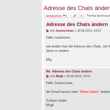
Adresse des Chats änder
Antworten
Adresse des Chats ändern
U
von
JustusJonas
»
29.06.2014, 18:37
n
g
Hallo zusammen,
e
l
wie ändert man die Adresse des Chats, auf 
e
diese zu ändern.
s
e
n
Mfg
e
r
B
Re: Adresse des Chats ändern
e
i
U
von
Mogli
»
29.06.2014, 18:41
t
n
r
g
Hallo JustusJonas,
a
e
g
l
die Email kannst unter
"Meine Daten"
ändern
e
s
e
Schöne Grüße
n
Mogli
e