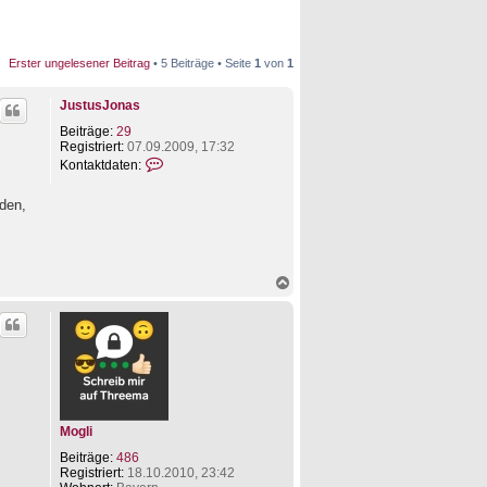
Erster ungelesener Beitrag
• 5 Beiträge • Seite
1
von
1
JustusJonas
Beiträge:
29
Registriert:
07.09.2009, 17:32
K
Kontaktdaten:
o
n
den,
t
a
k
t
d
N
a
a
t
c
e
h
n
o
v
b
o
e
n
n
J
u
s
Mogli
t
u
Beiträge:
486
s
Registriert:
18.10.2010, 23:42
J