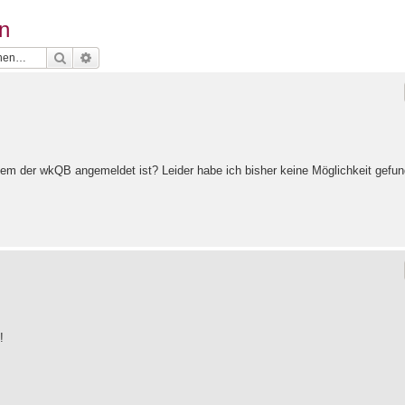
n
Suche
Erweiterte Suche
dem der wkQB angemeldet ist? Leider habe ich bisher keine Möglichkeit gefun
!