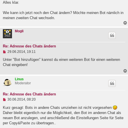
g
Alles klar.
e
l
Wie kann ich jetzt noch den Chat ändern? Möchte meinen Bot nämlich in
e
meinen zweiten Chat wechseln.
s
e
n
e
Mogli
r
B
e
i
Re: Adresse des Chats ändern
t
U
29.06.2014, 19:11
r
n
a
g
Unter "Bot hinzufügen" kannst du einen weiteren Bot für einen weiteren
g
e
Chat eingeben!
l
e
s
Linus
e
Moderator
n
e
r
Re: Adresse des Chats ändern
B
U
e
30.06.2014, 08:20
n
i
g
Kurz gesagt: Bots in andere Chats umziehen ist nicht vorgesehen
t
e
r
Daher bleibt eigentlich nur die Möglichkeit, den Bot im anderen Chat als
l
a
neuen Bot anzulegen, und anschließend die Einstellungen Seite für Seite
e
g
per Copy&Paste zu übertragen..
s
e