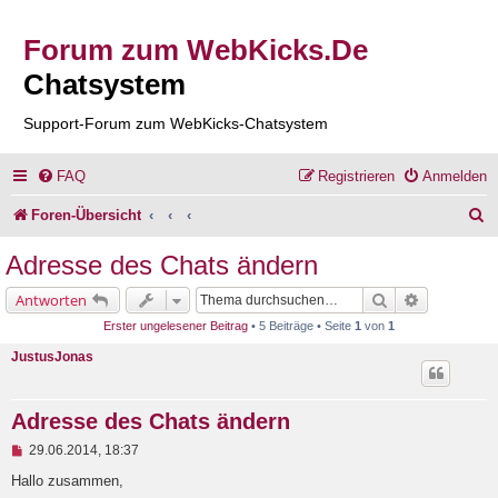
Forum zum WebKicks.De
Chatsystem
Support-Forum zum WebKicks-Chatsystem
FAQ
Registrieren
Anmelden
S
Foren-Übersicht
u
Adresse des Chats ändern
c
Suche
Erweiterte 
Antworten
h
Erster ungelesener Beitrag
• 5 Beiträge • Seite
1
von
1
e
JustusJonas
Adresse des Chats ändern
U
29.06.2014, 18:37
n
g
Hallo zusammen,
e