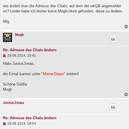
l
wie ändert man die Adresse des Chats, auf dem der wkQB angemeldet
e
ist? Leider habe ich bisher keine Möglichkeit gefunden, diese zu ändern.
s
e
n
Mfg
e
r
B
Mogli
e
i
t
r
Re: Adresse des Chats ändern
a
U
29.06.2014, 18:41
g
n
g
Hallo JustusJonas,
e
l
die Email kannst unter
"Meine Daten"
ändern!
e
s
e
Schöne Grüße
n
Mogli
e
r
B
JustusJonas
e
i
t
r
Re: Adresse des Chats ändern
a
U
29.06.2014, 18:54
g
n