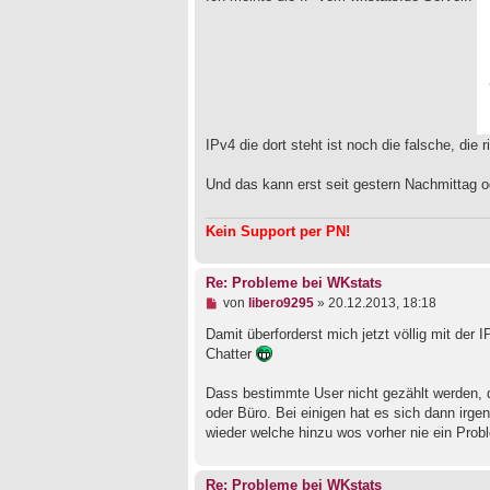
B
e
i
t
r
a
g
IPv4 die dort steht ist noch die falsche, die 
Und das kann erst seit gestern Nachmittag od
Kein Support per PN!
Re: Probleme bei WKstats
U
von
libero9295
»
20.12.2013, 18:18
n
g
Damit überforderst mich jetzt völlig mit der
e
Chatter
l
e
Dass bestimmte User nicht gezählt werden, 
s
e
oder Büro. Bei einigen hat es sich dann irg
n
wieder welche hinzu wos vorher nie ein Prob
e
r
B
Re: Probleme bei WKstats
e