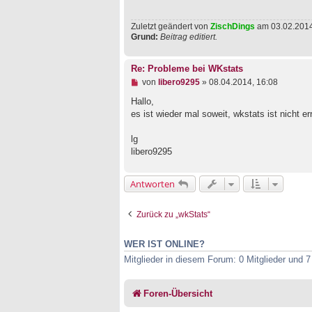
e
r
B
Zuletzt geändert von
ZischDings
am 03.02.2014,
e
Grund:
Beitrag editiert.
i
t
r
Re: Probleme bei WKstats
a
U
g
von
libero9295
»
08.04.2014, 16:08
n
g
Hallo,
e
es ist wieder mal soweit, wkstats ist nicht er
l
e
lg
s
e
libero9295
n
e
r
Antworten
B
e
i
Zurück zu „wkStats“
t
r
a
WER IST ONLINE?
g
Mitglieder in diesem Forum: 0 Mitglieder und 
Foren-Übersicht