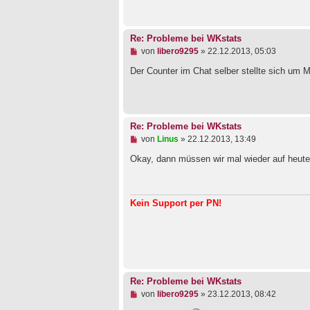
l
e
s
e
Re: Probleme bei WKstats
n
e
U
von
libero9295
»
22.12.2013, 05:03
r
n
B
g
Der Counter im Chat selber stellte sich um Mi
e
e
i
l
t
e
r
s
a
e
Re: Probleme bei WKstats
g
n
e
U
von
Linus
»
22.12.2013, 13:49
r
n
B
g
Okay, dann müssen wir mal wieder auf heut
e
e
i
l
t
e
r
s
Kein Support per PN!
a
e
g
n
e
r
B
e
i
t
Re: Probleme bei WKstats
r
a
U
von
libero9295
»
23.12.2013, 08:42
g
n