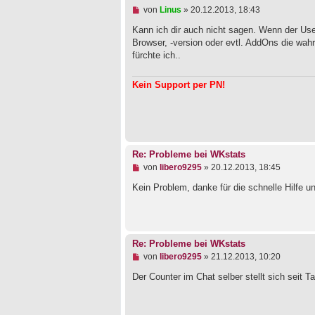
i
U
von
Linus
»
20.12.2013, 18:43
t
n
r
g
Kann ich dir auch nicht sagen. Wenn der Use
a
e
Browser, -version oder evtl. AddOns die wahr
g
l
fürchte ich..
e
s
e
Kein Support per PN!
n
e
r
B
e
i
t
Re: Probleme bei WKstats
r
a
U
von
libero9295
»
20.12.2013, 18:45
g
n
g
Kein Problem, danke für die schnelle Hilfe u
e
l
e
s
e
Re: Probleme bei WKstats
n
e
U
von
libero9295
»
21.12.2013, 10:20
r
n
B
g
Der Counter im Chat selber stellt sich seit T
e
e
i
l
t
e
r