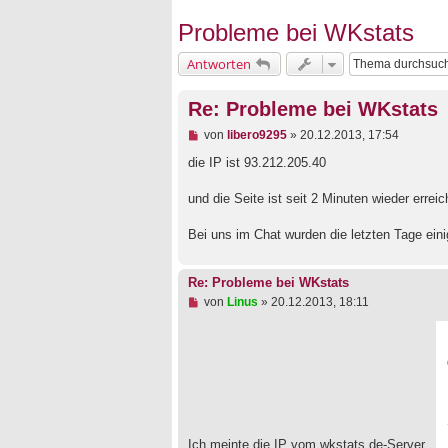
Probleme bei WKstats
Antworten
Re: Probleme bei WKstats
U
von
libero9295
»
20.12.2013, 17:54
n
g
die IP ist 93.212.205.40
e
l
und die Seite ist seit 2 Minuten wieder errei
e
s
e
Bei uns im Chat wurden die letzten Tage ei
n
e
r
Re: Probleme bei WKstats
B
U
von
Linus
»
20.12.2013, 18:11
e
n
i
g
t
e
r
l
a
e
g
s
e
n
e
r
Ich meinte die IP vom wkstats.de-Server..