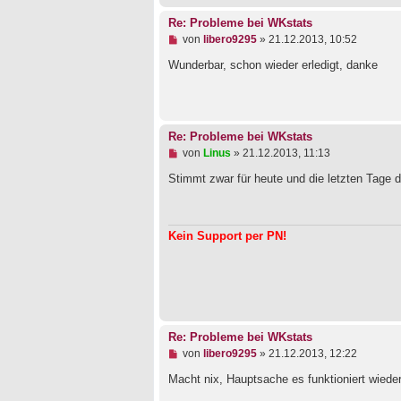
s
a
e
Re: Probleme bei WKstats
g
n
e
U
von
libero9295
»
21.12.2013, 10:52
r
n
B
g
Wunderbar, schon wieder erledigt, danke
e
e
i
l
t
e
r
s
a
e
Re: Probleme bei WKstats
g
n
e
U
von
Linus
»
21.12.2013, 11:13
r
n
B
g
Stimmt zwar für heute und die letzten Tage d
e
e
i
l
t
e
r
s
Kein Support per PN!
a
e
g
n
e
r
B
e
i
t
Re: Probleme bei WKstats
r
a
U
von
libero9295
»
21.12.2013, 12:22
g
n
g
Macht nix, Hauptsache es funktioniert wiede
e