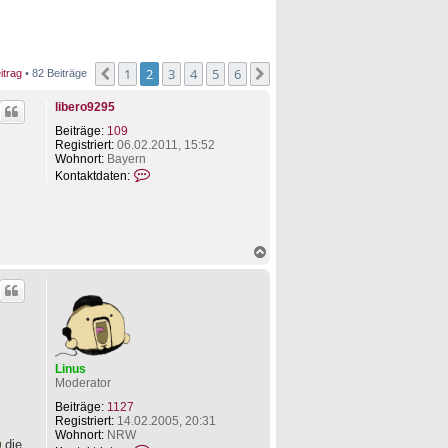
1
2
3
4
5
6
Vorherige
Nächste
itrag
• 82 Beiträge
libero9295
Beiträge:
109
Registriert:
06.02.2011, 15:52
Wohnort:
Bayern
K
Kontaktdaten:
o
n
t
a
k
N
t
a
d
c
a
h
t
o
e
b
n
e
v
n
o
n
Linus
l
Moderator
i
Beiträge:
1127
b
Registriert:
14.02.2005, 20:31
e
Wohnort:
NRW
r
die