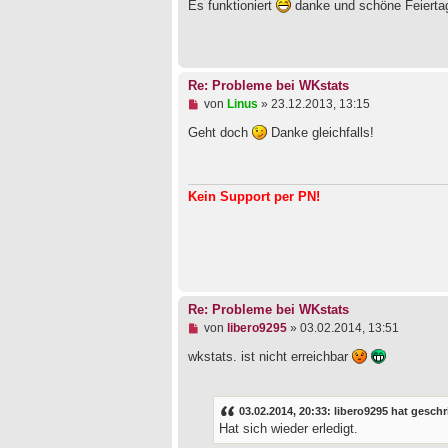
g
Es funktioniert
danke und schöne Feierta
e
l
e
s
e
Re: Probleme bei WKstats
n
e
U
von
Linus
»
23.12.2013, 13:15
r
n
B
g
Geht doch
Danke gleichfalls!
e
e
i
l
t
e
r
s
Kein Support per PN!
a
e
g
n
e
r
B
e
i
t
Re: Probleme bei WKstats
r
a
U
von
libero9295
»
03.02.2014, 13:51
g
n
g
wkstats. ist nicht erreichbar
e
l
e
s
03.02.2014, 20:33: libero9295 hat gesch
e
Hat sich wieder erledigt.
n