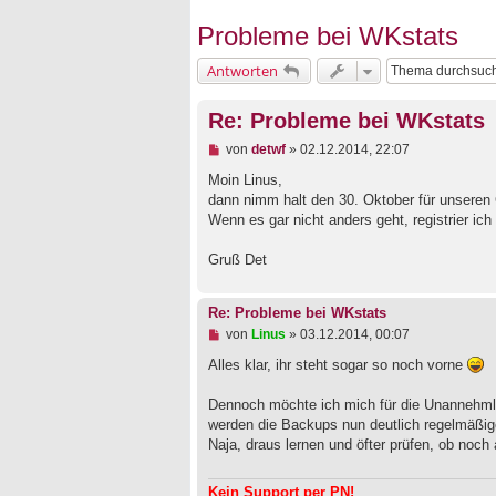
Probleme bei WKstats
Antworten
Re: Probleme bei WKstats
U
von
detwf
»
02.12.2014, 22:07
n
g
Moin Linus,
e
dann nimm halt den 30. Oktober für unseren
l
Wenn es gar nicht anders geht, registrier ich 
e
s
e
Gruß Det
n
e
r
Re: Probleme bei WKstats
B
U
von
Linus
»
03.12.2014, 00:07
e
n
i
g
Alles klar, ihr steht sogar so noch vorne
t
e
r
l
a
Dennoch möchte ich mich für die Unannehmli
e
g
werden die Backups nun deutlich regelmäßiger
s
e
Naja, draus lernen und öfter prüfen, ob noch
n
e
r
Kein Support per PN!