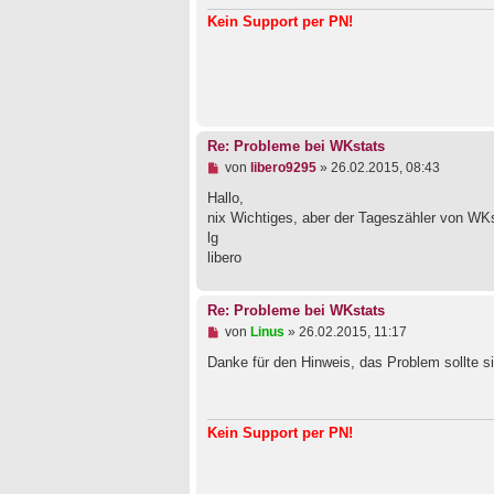
a
s
g
Kein Support per PN!
e
n
e
r
B
e
i
t
Re: Probleme bei WKstats
r
a
U
von
libero9295
»
26.02.2015, 08:43
g
n
g
Hallo,
e
nix Wichtiges, aber der Tageszähler von WKst
l
lg
e
libero
s
e
n
e
Re: Probleme bei WKstats
r
U
von
Linus
»
26.02.2015, 11:17
B
n
e
g
Danke für den Hinweis, das Problem sollte s
i
e
t
l
r
e
a
s
g
Kein Support per PN!
e
n
e
r