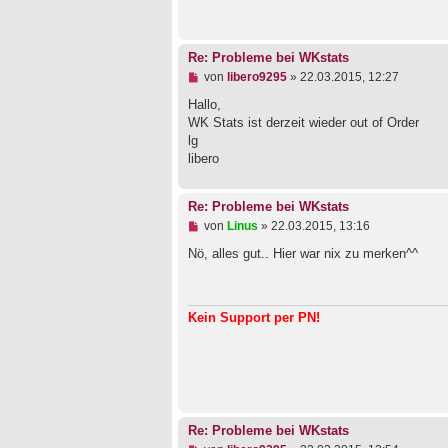
B
e
i
t
Re: Probleme bei WKstats
r
a
U
von
libero9295
»
22.03.2015, 12:27
g
n
g
Hallo,
e
WK Stats ist derzeit wieder out of Order
l
lg
e
libero
s
e
n
e
Re: Probleme bei WKstats
r
U
von
Linus
»
22.03.2015, 13:16
B
n
e
g
Nö, alles gut.. Hier war nix zu merken^^
i
e
t
l
r
e
a
s
g
Kein Support per PN!
e
n
e
r
B
e
i
t
Re: Probleme bei WKstats
r