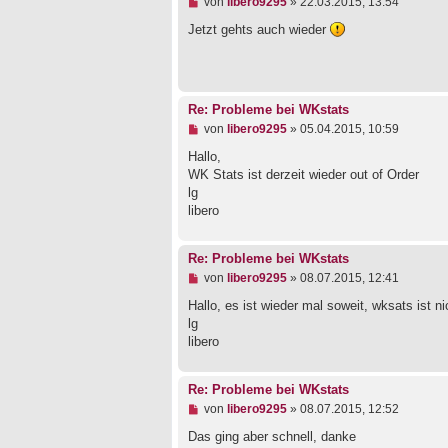
a
U
von
libero9295
»
22.03.2015, 13:54
g
n
g
Jetzt gehts auch wieder
e
l
e
s
e
Re: Probleme bei WKstats
n
e
U
von
libero9295
»
05.04.2015, 10:59
r
n
B
g
Hallo,
e
e
WK Stats ist derzeit wieder out of Order
i
l
lg
t
e
libero
r
s
a
e
g
n
e
Re: Probleme bei WKstats
r
U
von
libero9295
»
08.07.2015, 12:41
B
n
e
g
Hallo, es ist wieder mal soweit, wksats ist ni
i
e
lg
t
l
r
libero
e
a
s
g
e
n
Re: Probleme bei WKstats
e
U
von
libero9295
»
08.07.2015, 12:52
r
n
B
g
Das ging aber schnell, danke
e