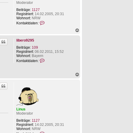
Moderator
o
n
Beiträge:
1127
l
Registriert:
14.02.2005, 20:31
i
Wohnort:
NRW
b
K
Kontaktdaten:
e
o
r
N
n
o
a
t
9
c
a
libero9295
2
h
k
9
o
t
Beiträge:
109
5
b
d
Registriert:
06.02.2011, 15:52
e
a
Wohnort:
Bayern
n
t
K
Kontaktdaten:
e
o
n
n
v
t
N
o
a
a
n
k
c
L
t
h
i
d
o
n
a
b
u
t
e
s
e
n
n
Linus
v
Moderator
o
n
Beiträge:
1127
l
Registriert:
14.02.2005, 20:31
i
Wohnort:
NRW
b
K