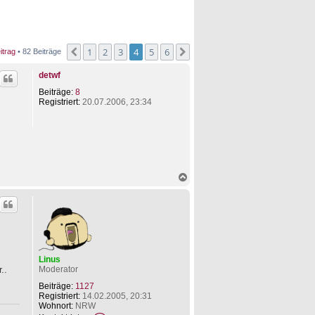
1
2
3
4
5
6
Vorherige
Nächste
itrag
• 82 Beiträge
detwf
Beiträge:
8
Registriert:
20.07.2006, 23:34
N
a
c
h
o
b
e
n
Linus
..
Moderator
Beiträge:
1127
Registriert:
14.02.2005, 20:31
Wohnort:
NRW