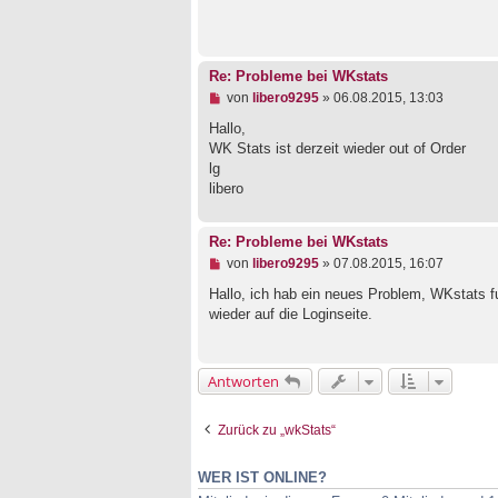
e
i
l
t
e
r
s
a
e
g
Re: Probleme bei WKstats
n
e
U
von
libero9295
»
06.08.2015, 13:03
r
n
B
g
Hallo,
e
e
WK Stats ist derzeit wieder out of Order
i
l
lg
t
e
libero
r
s
a
e
g
n
e
Re: Probleme bei WKstats
r
U
von
libero9295
»
07.08.2015, 16:07
B
n
e
g
Hallo, ich hab ein neues Problem, WKstats f
i
e
wieder auf die Loginseite.
t
l
r
e
a
s
g
e
Antworten
n
e
r
Zurück zu „wkStats“
B
e
i
WER IST ONLINE?
t
r