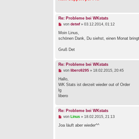
B
e
i
t
Re: Probleme bei WKstats
r
a
U
von
detwf
»
03.12.2014, 01:12
g
n
g
Moin Linus,
e
schönen Dank, Du siehst, einen Monat bringt
l
e
Gruß Det
s
e
n
e
Re: Probleme bei WKstats
r
U
von
libero9295
»
18.02.2015, 20:45
B
n
e
g
Hallo,
i
e
WK Stats ist derzeit wieder out of Order
t
l
r
lg
e
a
libero
s
g
e
n
e
Re: Probleme bei WKstats
r
U
von
Linus
»
18.02.2015, 21:13
B
n
e
g
Joa läuft aber wieder^^
i
e
t
l
r
e