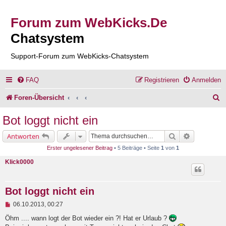
Forum zum WebKicks.De
Chatsystem
Support-Forum zum WebKicks-Chatsystem
FAQ
Registrieren
Anmelden
S
Foren-Übersicht
u
Bot loggt nicht ein
c
Suche
Erweiterte 
Antworten
h
Erster ungelesener Beitrag
• 5 Beiträge • Seite
1
von
1
e
Klick0000
Bot loggt nicht ein
U
06.10.2013, 00:27
n
g
Öhm .... wann logt der Bot wieder ein ?! Hat er Urlaub ?
e