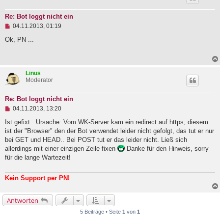
e
i
Re: Bot loggt nicht ein
t
U
04.11.2013, 01:19
r
n
a
g
Ok, PN ...
g
e
l
e
s
Linus
e
Moderator
n
e
r
Re: Bot loggt nicht ein
B
U
e
04.11.2013, 13:20
n
i
g
Ist gefixt.. Ursache: Vom WK-Server kam ein redirect auf https, diesem
t
e
r
ist der "Browser" den der Bot verwendet leider nicht gefolgt, das tut er nur
l
a
bei GET und HEAD.. Bei POST tut er das leider nicht. Ließ sich
e
g
allerdings mit einer einzigen Zeile fixen
Danke für den Hinweis, sorry
s
e
für die lange Wartezeit!
n
e
r
Kein Support per PN!
B
e
i
Antworten
t
r
5 Beiträge • Seite
1
von
1
a