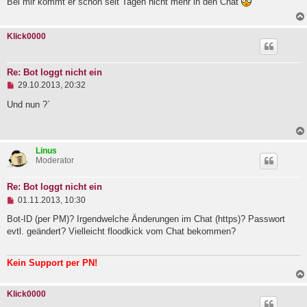
Bei mir kommt er schon seit Tagen nicht mehr in den Chat
l
e
s
Klick0000
e
n
e
r
Re: Bot loggt nicht ein
B
U
e
29.10.2013, 20:32
n
i
g
Und nun ?`
t
e
r
l
a
e
g
s
Linus
e
Moderator
n
e
r
Re: Bot loggt nicht ein
B
U
e
01.11.2013, 10:30
n
i
g
Bot-ID (per PM)? Irgendwelche Änderungen im Chat (https)? Passwort
t
e
r
evtl. geändert? Vielleicht floodkick vom Chat bekommen?
l
a
e
g
s
Kein Support per PN!
e
n
e
Klick0000
r
B