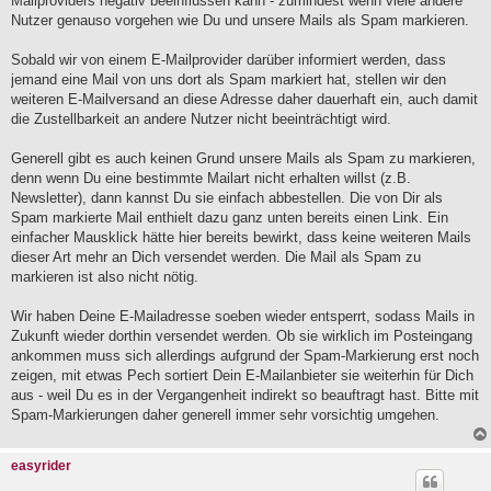
Mailproviders negativ beeinflussen kann - zumindest wenn viele andere
r
a
Nutzer genauso vorgehen wie Du und unsere Mails als Spam markieren.
g
Sobald wir von einem E-Mailprovider darüber informiert werden, dass
jemand eine Mail von uns dort als Spam markiert hat, stellen wir den
weiteren E-Mailversand an diese Adresse daher dauerhaft ein, auch damit
die Zustellbarkeit an andere Nutzer nicht beeinträchtigt wird.
Generell gibt es auch keinen Grund unsere Mails als Spam zu markieren,
denn wenn Du eine bestimmte Mailart nicht erhalten willst (z.B.
Newsletter), dann kannst Du sie einfach abbestellen. Die von Dir als
Spam markierte Mail enthielt dazu ganz unten bereits einen Link. Ein
einfacher Mausklick hätte hier bereits bewirkt, dass keine weiteren Mails
dieser Art mehr an Dich versendet werden. Die Mail als Spam zu
markieren ist also nicht nötig.
Wir haben Deine E-Mailadresse soeben wieder entsperrt, sodass Mails in
Zukunft wieder dorthin versendet werden. Ob sie wirklich im Posteingang
ankommen muss sich allerdings aufgrund der Spam-Markierung erst noch
zeigen, mit etwas Pech sortiert Dein E-Mailanbieter sie weiterhin für Dich
aus - weil Du es in der Vergangenheit indirekt so beauftragt hast. Bitte mit
Spam-Markierungen daher generell immer sehr vorsichtig umgehen.
easyrider