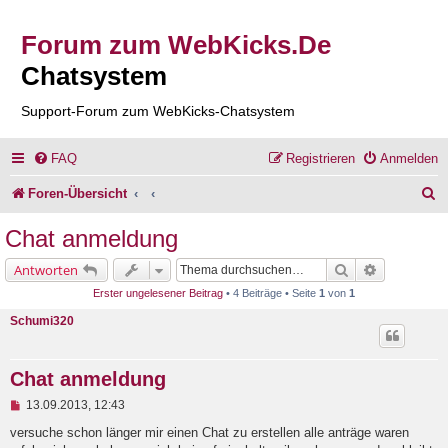
Forum zum WebKicks.De
Chatsystem
Support-Forum zum WebKicks-Chatsystem
FAQ
Registrieren
Anmelden
S
Foren-Übersicht
u
Chat anmeldung
c
Suche
Erweiterte 
Antworten
h
Erster ungelesener Beitrag
• 4 Beiträge • Seite
1
von
1
e
Schumi320
Chat anmeldung
U
13.09.2013, 12:43
n
g
versuche schon länger mir einen Chat zu erstellen alle anträge waren
e