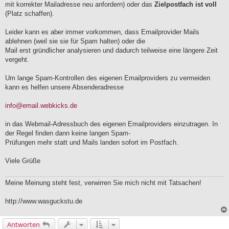
e
mit korrekter Mailadresse neu anfordern) oder das
Zielpostfach ist voll
i
(Platz schaffen).
t
r
a
Leider kann es aber immer vorkommen, dass Emailprovider Mails
g
ablehnen (weil sie sie für Spam halten) oder die
Mail erst gründlicher analysieren und dadurch teilweise eine längere Zeit
vergeht.
Um lange Spam-Kontrollen des eigenen Emailproviders zu vermeiden
kann es helfen unsere Absenderadresse
info@email.webkicks.de
in das Webmail-Adressbuch des eigenen Emailproviders einzutragen. In
der Regel finden dann keine langen Spam-
Prüfungen mehr statt und Mails landen sofort im Postfach.
Viele Grüße
Meine Meinung steht fest, verwirren Sie mich nicht mit Tatsachen!
http://www.wasguckstu.de
Antworten