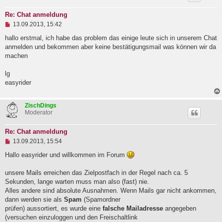
Re: Chat anmeldung
U
13.09.2013, 15:42
n
g
hallo erstmal, ich habe das problem das einige leute sich in unserem Chat
e
anmelden und bekommen aber keine bestätigungsmail was können wir da
l
machen
e
s
e
lg
n
easyrider
e
r
B
ZischDings
e
Moderator
i
t
r
Re: Chat anmeldung
a
U
13.09.2013, 15:54
g
n
g
Hallo easyrider und willkommen im Forum
e
l
unsere Mails erreichen das Zielpostfach in der Regel nach ca. 5
e
Sekunden, lange warten muss man also (fast) nie.
s
e
Alles andere sind absolute Ausnahmen. Wenn Mails gar nicht ankommen,
n
dann werden sie als
Spam
(Spamordner
e
prüfen) aussortiert, es wurde eine
falsche Mailadresse
angegeben
r
B
(versuchen einzuloggen und den Freischaltlink