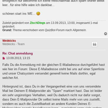
erfolgreich nur bekomme ich keine freischaltmail auch spam ordner bleibt
l
leer...für eine hilfe wäre ich dankbar...
e
s
e
schönen start ins WE...
n
e
Zuletzt geändert von
ZischDings
am 13.09.2013, 13:00, insgesamt 1-mal
r
B
geändert.
e
Grund:
Thema verschoben vom QuizBot-Forum nach Allgemein.
i
t
r
Webkicks
a
Webkicks - Team
g
Re: Chat anmeldung
U
13.09.2013, 13:15
n
g
Falls Du die Anmeldung mit der gleichen E-Mailadresse durchgeführt hast
e
wie hier im Forum: Diese E-Mailadresse steht bei uns auf einer Sperrliste
l
und unser Chatsystem versendet generell keine Mails dorthin, egal
e
welcher Art.
s
e
n
Hintergrund ist, dass Du in der Vergangenheit eine von uns versendete
e
Mail bei Deinem E-Mailprovider als "Spam" markiert hast. Das ist leider
r
B
ein sehr ungünstiges Verhalten, weil Du dadurch nicht nur dafür sorgst,
e
dass Dein E-Mailprovider Dir selbst keine Mails mehr von uns zustellt,
i
sondern es auch die Zustellbarkeit an andere Kunden Deines E-
t