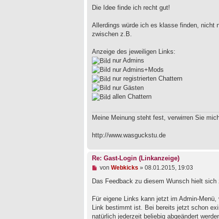
l
Die Idee finde ich recht gut!
e
s
e
Allerdings würde ich es klasse finden, nicht
n
zwischen z.B.
e
r
B
Anzeige des jeweiligen Links:
e
nur Admins
i
nur Admins+Mods
t
nur registrierten Chattern
r
a
nur Gästen
g
allen Chattern
Meine Meinung steht fest, verwirren Sie mich
http://www.wasguckstu.de
Re: Gast-Login (Linkanzeige)
U
von
Webkicks
»
08.01.2015, 19:03
n
g
Das Feedback zu diesem Wunsch hielt sich 
e
l
Für eigene Links kann jetzt im Admin-Menü, 
e
Link bestimmt ist. Bei bereits jetzt schon exi
s
e
natürlich jederzeit beliebig abgeändert werde