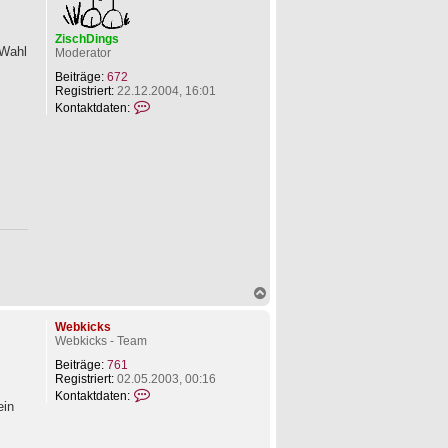
ZischDings
 Wahl
Moderator
Beiträge:
672
Registriert:
22.12.2004, 16:01
K
Kontaktdaten:
o
n
t
a
k
t
d
a
t
e
n
v
o
N
n
a
Z
c
Webkicks
i
h
Webkicks - Team
s
o
c
b
Beiträge:
761
h
e
Registriert:
02.05.2003, 00:16
D
n
K
Kontaktdaten:
i
ein
o
n
n
g
t
s