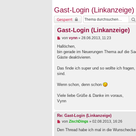
Gast-Login (Linkanzeige)
Gesperrt
Gast-Login (Linkanzeige)
U
von
vynn
»
28.06.2013, 11:23
n
g
Hallöchen,
e
bin gerade im Neuerungen Thema auf die Sac
l
Gäste deaktivieren.
e
s
e
Das finde ich super und so wollte ich fragen,
n
sind.
e
r
B
Wenn schon, denn schon
e
i
Viele liebe Grüße & Danke im voraus,
t
Vynn
r
a
g
Re: Gast-Login (Linkanzeige)
U
von
ZischDings
»
02.08.2013, 16:26
n
g
Den Thread habe ich mal in die Wunscheck
e