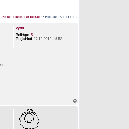
Erster ungelesener Beitrag
• 3 Beiträge • Seite
1
von
1
vynn
Beiträge:
5
Registriert:
17.12.2012, 15:52
bar
N
a
c
h
o
b
e
n