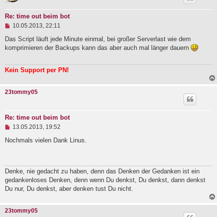
e
r
Re: time out beim bot
B
U
e
10.05.2013, 22:11
n
i
g
Das Script läuft jede Minute einmal, bei großer Serverlast wie dem
t
e
r
komprimieren der Backups kann das aber auch mal länger dauern
l
a
e
g
s
Kein Support per PN!
e
n
e
23tommy05
r
B
e
i
Re: time out beim bot
t
U
13.05.2013, 19:52
r
n
a
g
Nochmals vielen Dank Linus.
g
e
l
e
s
Denke, nie gedacht zu haben, denn das Denken der Gedanken ist ein
e
gedankenloses Denken, denn wenn Du denkst, Du denkst, dann denkst
n
e
Du nur, Du denkst, aber denken tust Du nicht.
r
B
e
23tommy05
i