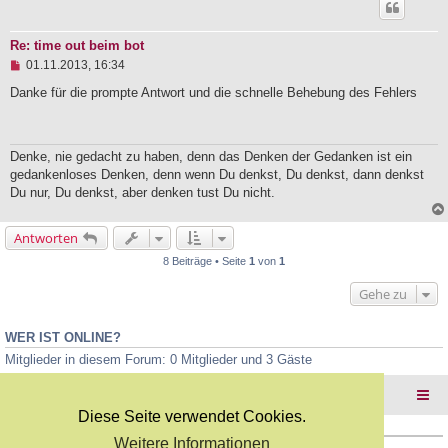
B
e
i
Re: time out beim bot
t
U
01.11.2013, 16:34
r
n
a
g
Danke für die prompte Antwort und die schnelle Behebung des Fehlers
g
e
l
e
s
Denke, nie gedacht zu haben, denn das Denken der Gedanken ist ein
e
gedankenloses Denken, denn wenn Du denkst, Du denkst, dann denkst
n
e
Du nur, Du denkst, aber denken tust Du nicht.
r
B
e
Antworten
i
t
8 Beiträge • Seite
1
von
1
r
a
Gehe zu
g
WER IST ONLINE?
Mitglieder in diesem Forum: 0 Mitglieder und 3 Gäste
Foren-Übersicht
Diese Seite verwendet Cookies.
Weitere Informationen