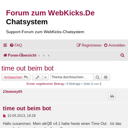
Forum zum WebKicks.De
Chatsystem
Support-Forum zum WebKicks-Chatsystem
FAQ
Registrieren
Anmelden
S
Foren-Übersicht
u
time out beim bot
c
Suche
Erweiterte 
Antworten
h
Erster ungelesener Beitrag
• 8 Beiträge • Seite
1
von
1
e
23tommy05
time out beim bot
U
10.05.2013, 19:28
n
g
Hallo zusammen. Mein wkQB v4.1 hatte heute einen Time Out . Ist das
e