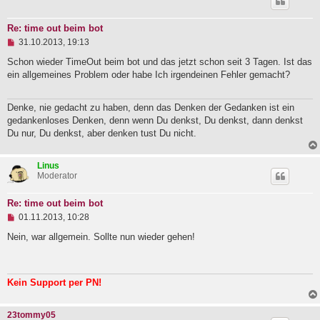
t
r
a
Re: time out beim bot
g
U
31.10.2013, 19:13
n
g
Schon wieder TimeOut beim bot und das jetzt schon seit 3 Tagen. Ist das
e
ein allgemeines Problem oder habe Ich irgendeinen Fehler gemacht?
l
e
s
Denke, nie gedacht zu haben, denn das Denken der Gedanken ist ein
e
gedankenloses Denken, denn wenn Du denkst, Du denkst, dann denkst
n
e
Du nur, Du denkst, aber denken tust Du nicht.
r
B
e
Linus
i
Moderator
t
r
a
Re: time out beim bot
g
U
01.11.2013, 10:28
n
g
Nein, war allgemein. Sollte nun wieder gehen!
e
l
e
s
Kein Support per PN!
e
n
e
23tommy05
r