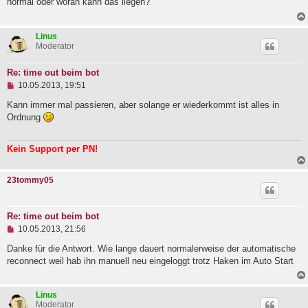
normal oder woran kann das liegen?
l
e
s
Linus
e
Moderator
n
e
r
Re: time out beim bot
B
U
e
10.05.2013, 19:51
n
i
g
Kann immer mal passieren, aber solange er wiederkommt ist alles in
t
e
r
Ordnung
l
a
e
g
s
Kein Support per PN!
e
n
e
23tommy05
r
B
e
i
Re: time out beim bot
t
U
10.05.2013, 21:56
r
n
a
g
Danke für die Antwort. Wie lange dauert normalerweise der automatische
g
e
reconnect weil hab ihn manuell neu eingeloggt trotz Haken im Auto Start
l
e
s
Linus
e
Moderator
n