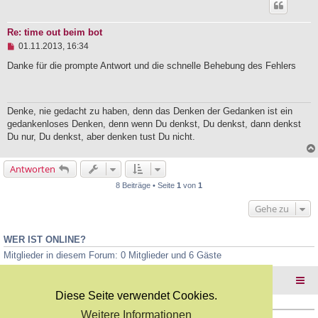
B
e
i
Re: time out beim bot
t
U
01.11.2013, 16:34
r
n
a
g
Danke für die prompte Antwort und die schnelle Behebung des Fehlers
g
e
l
e
s
Denke, nie gedacht zu haben, denn das Denken der Gedanken ist ein
e
gedankenloses Denken, denn wenn Du denkst, Du denkst, dann denkst
n
e
Du nur, Du denkst, aber denken tust Du nicht.
r
B
e
Antworten
i
t
8 Beiträge • Seite
1
von
1
r
a
Gehe zu
g
WER IST ONLINE?
Mitglieder in diesem Forum: 0 Mitglieder und 6 Gäste
Foren-Übersicht
Diese Seite verwendet Cookies.
Weitere Informationen