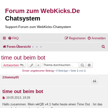
Forum zum WebKicks.De
Chatsystem
Support-Forum zum WebKicks-Chatsystem
FAQ
Registrieren
Anmelden
S
Foren-Übersicht
u
time out beim bot
c
Suche
Erweiterte 
Antworten
h
Erster ungelesener Beitrag
• 8 Beiträge • Seite
1
von
1
e
23tommy05
time out beim bot
U
10.05.2013, 19:28
n
g
Hallo zusammen. Mein wkQB v4.1 hatte heute einen Time Out . Ist das
e