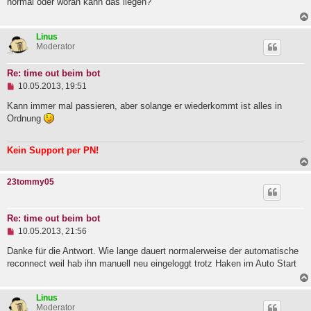
normal oder woran kann das liegen?
l
e
s
Linus
e
Moderator
n
e
r
Re: time out beim bot
B
U
e
10.05.2013, 19:51
n
i
g
Kann immer mal passieren, aber solange er wiederkommt ist alles in
t
e
r
Ordnung
l
a
e
g
s
Kein Support per PN!
e
n
e
23tommy05
r
B
e
i
Re: time out beim bot
t
U
10.05.2013, 21:56
r
n
a
g
Danke für die Antwort. Wie lange dauert normalerweise der automatische
g
e
reconnect weil hab ihn manuell neu eingeloggt trotz Haken im Auto Start
l
e
s
Linus
e
Moderator
n