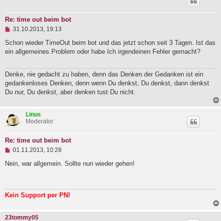
t
r
a
Re: time out beim bot
g
U
31.10.2013, 19:13
n
g
Schon wieder TimeOut beim bot und das jetzt schon seit 3 Tagen. Ist das
e
ein allgemeines Problem oder habe Ich irgendeinen Fehler gemacht?
l
e
s
Denke, nie gedacht zu haben, denn das Denken der Gedanken ist ein
e
gedankenloses Denken, denn wenn Du denkst, Du denkst, dann denkst
n
e
Du nur, Du denkst, aber denken tust Du nicht.
r
B
e
Linus
i
Moderator
t
r
a
Re: time out beim bot
g
U
01.11.2013, 10:28
n
g
Nein, war allgemein. Sollte nun wieder gehen!
e
l
e
s
Kein Support per PN!
e
n
e
23tommy05
r