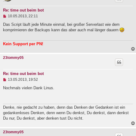
e
r
Re: time out beim bot
B
U
e
10.05.2013, 22:11
n
i
g
Das Script läuft jede Minute einmal, bei großer Serverlast wie dem
t
e
r
komprimieren der Backups kann das aber auch mal länger dauern
l
a
e
g
s
Kein Support per PN!
e
n
e
23tommy05
r
B
e
i
Re: time out beim bot
t
U
13.05.2013, 19:52
r
n
a
g
Nochmals vielen Dank Linus.
g
e
l
e
s
Denke, nie gedacht zu haben, denn das Denken der Gedanken ist ein
e
gedankenloses Denken, denn wenn Du denkst, Du denkst, dann denkst
n
e
Du nur, Du denkst, aber denken tust Du nicht.
r
B
e
23tommy05
i