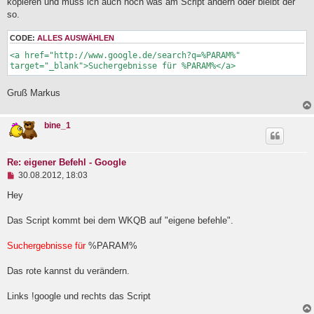
kopieren und muss ich auch noch was am Script ändern oder bleibt der
l
a
so.
e
g
s
e
CODE:
ALLES AUSWÄHLEN
n
<a href="http://www.google.de/search?q=%PARAM%" 
e
target="_blank">Suchergebnisse für %PARAM%</a>
r
B
e
Gruß Markus
i
t
r
bine_1
a
g
Re: eigener Befehl - Google
U
30.08.2012, 18:03
n
g
Hey
e
l
Das Script kommt bei dem WKQB auf "eigene befehle".
e
s
e
Suchergebnisse für
%PARAM%
n
e
Das rote kannst du verändern.
r
B
e
Links !google und rechts das Script
i
t