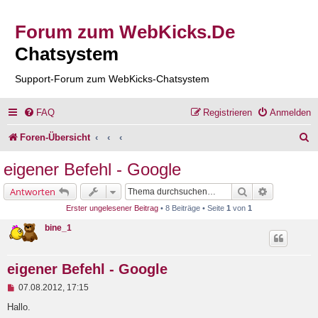
Forum zum WebKicks.De
Chatsystem
Support-Forum zum WebKicks-Chatsystem
FAQ
Registrieren
Anmelden
S
Foren-Übersicht
u
eigener Befehl - Google
c
Suche
Erweiterte 
Antworten
h
Erster ungelesener Beitrag
• 8 Beiträge • Seite
1
von
1
e
bine_1
eigener Befehl - Google
U
07.08.2012, 17:15
n
g
Hallo.
e