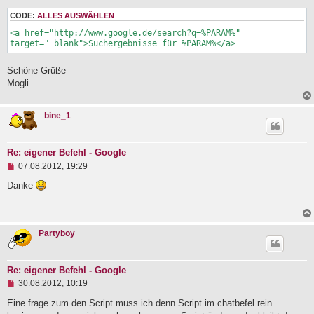
s
e
CODE:
ALLES AUSWÄHLEN
n
<a href="http://www.google.de/search?q=%PARAM%" 
e
target="_blank">Suchergebnisse für %PARAM%</a>
r
B
e
Schöne Grüße
i
Mogli
t
r
a
g
bine_1
Re: eigener Befehl - Google
U
07.08.2012, 19:29
n
g
Danke
e
l
e
s
Partyboy
e
n
e
r
Re: eigener Befehl - Google
B
U
e
30.08.2012, 10:19
n
i
g
Eine frage zum den Script muss ich denn Script im chatbefel rein
t
e
r