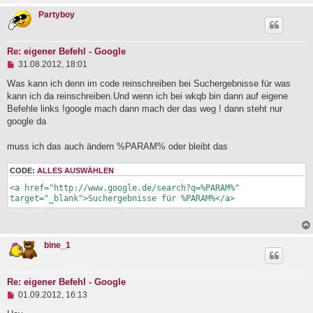
r
Partyboy
a
g
Re: eigener Befehl - Google
U
31.08.2012, 18:01
n
g
Was kann ich denn im code reinschreiben bei Suchergebnisse für was
e
kann ich da reinschreiben.Und wenn ich bei wkqb bin dann auf eigene
l
Befehle links !google mach dann mach der das weg ! dann steht nur
e
google da
s
e
n
muss ich das auch ändern %PARAM% oder bleibt das
e
r
CODE:
ALLES AUSWÄHLEN
B
e
<a href="http://www.google.de/search?q=%PARAM%" 
i
target="_blank">Suchergebnisse für %PARAM%</a>
t
r
a
g
bine_1
Re: eigener Befehl - Google
U
01.09.2012, 16:13
n