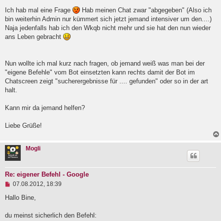
l
Ich hab mal eine Frage
Hab meinen Chat zwar "abgegeben" (Also ich
e
bin weiterhin Admin nur kümmert sich jetzt jemand intensiver um den....)
s
e
Naja jedenfalls hab ich den Wkqb nicht mehr und sie hat den nun wieder
n
ans Leben gebracht
e
r
B
e
Nun wollte ich mal kurz nach fragen, ob jemand weiß was man bei der
i
"eigene Befehle" vom Bot einsetzten kann rechts damit der Bot im
t
Chatscreen zeigt "sucherergebnisse für .... gefunden" oder so in der art
r
a
halt.
g
Kann mir da jemand helfen?
Liebe Grüße!
Mogli
Re: eigener Befehl - Google
U
07.08.2012, 18:39
n
g
Hallo Bine,
e
l
du meinst sicherlich den Befehl:
e