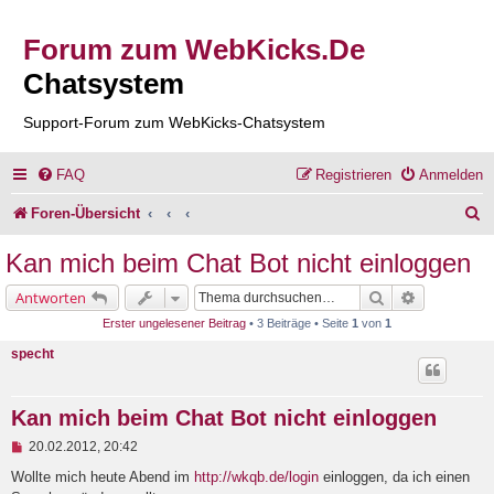
Forum zum WebKicks.De
Chatsystem
Support-Forum zum WebKicks-Chatsystem
FAQ
Registrieren
Anmelden
S
Foren-Übersicht
u
Kan mich beim Chat Bot nicht einloggen
c
Suche
Erweiterte 
Antworten
h
Erster ungelesener Beitrag
• 3 Beiträge • Seite
1
von
1
e
specht
Kan mich beim Chat Bot nicht einloggen
U
20.02.2012, 20:42
n
g
Wollte mich heute Abend im
http://wkqb.de/login
einloggen, da ich einen
e