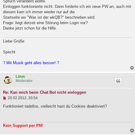
Spruch verändern wollte.
l
Einloggen funktionierte nicht. Dann forderte ich ein neue PW an, auch mit
e
diesem kam ich immer wieder nur auf die
s
e
Startseite wo "Was ist der wkQB?" beschrieben wird.
n
Frage: liegt derzeit eine Störung beim Login vor?
e
Danke jetzt schon für die Hilfe.
r
B
e
Liebe Grüße
i
t
r
Specht
a
g
? Mit Musik geht alles besser! ?
Linus
Moderator
Re: Kan mich beim Chat Bot nicht einloggen
U
20.02.2012, 20:54
n
g
Funktioniert tadellos, vielleicht hast du Cookies deaktiviert?
e
l
e
s
Kein Support per PN!
e
n