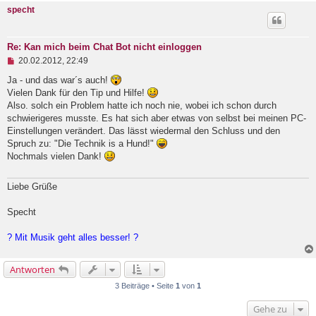
e
specht
r
B
e
i
Re: Kan mich beim Chat Bot nicht einloggen
t
U
20.02.2012, 22:49
r
n
a
g
Ja - und das war´s auch!
g
e
Vielen Dank für den Tip und Hilfe!
l
Also. solch ein Problem hatte ich noch nie, wobei ich schon durch
e
schwierigeres musste. Es hat sich aber etwas von selbst bei meinen PC-
s
e
Einstellungen verändert. Das lässt wiedermal den Schluss und den
n
Spruch zu: "Die Technik is a Hund!"
e
Nochmals vielen Dank!
r
B
e
Liebe Grüße
i
t
r
Specht
a
g
? Mit Musik geht alles besser! ?
Antworten
3 Beiträge • Seite
1
von
1
Gehe zu