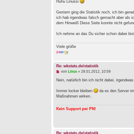
g
Huhu Linussi
e
l
Gestern ging die Statistik noch, ich bin ger
e
ich hab irgendwas falsch gemacht aber als 
s
e
dem Hinweiß Diese Seite konnte nicht gefun
n
e
Ich nehme an das Du sicher schon dabei bis
r
B
e
Viele grüße
i
t
z
w
e
r
g
y
r
a
g
Re: wkstats.de/statistik
U
von
Linus
»
28.01.2012, 10:59
n
g
Nein, natürlich bin ich nicht dabei, irgendwas
e
l
Immer locker bleiben
da es den Server im
e
Maßnahmen wirken..
s
e
n
Kein Support per PN!
e
r
B
e
i
t
Re: wkstats.de/statistik