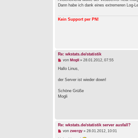
e
e
Dann habe ich dank eines extremeren Log-L
i
l
t
e
r
s
Kein Support per PN!
a
e
g
n
e
r
B
e
i
t
Re: wkstats.de/statistik
r
a
U
von
Mogli
»
28.01.2012, 07:55
g
n
g
Hallo Linus,
e
l
der Server ist wieder down!
e
s
e
Schöne Grüße
n
Mogli
e
r
B
e
i
t
r
Re: wkstats.de/statistik server ausfall?
a
U
von
zwergy
»
28.01.2012, 10:01
g
n