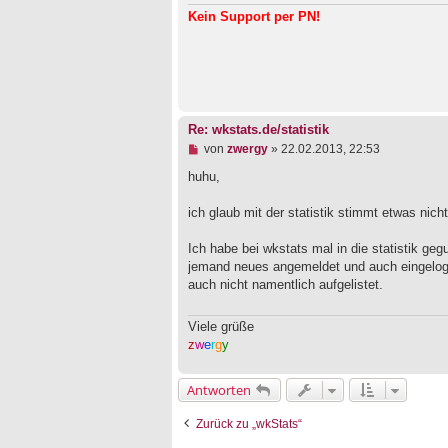
s
Kein Support per PN!
e
n
e
r
B
e
i
t
Re: wkstats.de/statistik
r
a
U
von
zwergy
»
22.02.2013, 22:53
g
n
g
huhu,
e
l
ich glaub mit der statistik stimmt etwas nich
e
s
e
Ich habe bei wkstats mal in die statistik ge
n
jemand neues angemeldet und auch eingelogt 
e
auch nicht namentlich aufgelistet.
r
B
e
Viele grüße
i
t
z
w
e
r
g
y
r
a
g
Antworten
Zurück zu „wkStats“