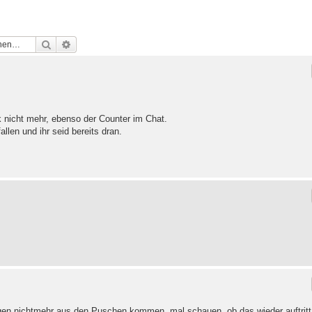
Suche
Erweiterte Suche
ik nicht mehr, ebenso der Counter im Chat.
llen und ihr seid bereits dran.
en nichtmehr aus den Puschen kommen, mal schauen, ob das wieder auftritt.