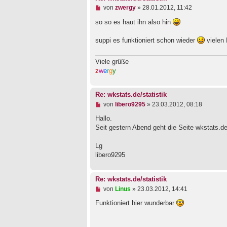
r
a
U
von
zwergy
»
28.01.2012, 11:42
g
n
g
so so es haut ihn also hin
e
l
suppi es funktioniert schon wieder
vielen 
e
s
e
Viele grüße
n
z
w
e
r
g
y
e
r
B
e
Re: wkstats.de/statistik
i
U
von
libero9295
»
23.03.2012, 08:18
t
n
r
g
Hallo.
a
e
Seit gestern Abend geht die Seite wkstats.de/s
g
l
e
Lg
s
e
libero9295
n
e
r
Re: wkstats.de/statistik
B
U
von
Linus
»
23.03.2012, 14:41
e
n
i
g
Funktioniert hier wunderbar
t
e
r
l
a
e
g