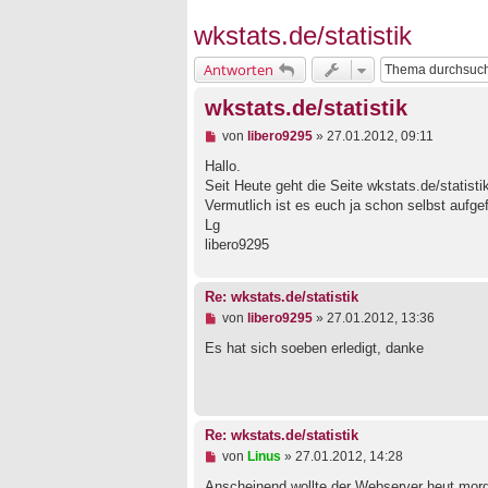
wkstats.de/statistik
Antworten
wkstats.de/statistik
U
von
libero9295
»
27.01.2012, 09:11
n
g
Hallo.
e
Seit Heute geht die Seite wkstats.de/statist
l
Vermutlich ist es euch ja schon selbst aufgefa
e
Lg
s
e
libero9295
n
e
r
Re: wkstats.de/statistik
B
U
von
libero9295
»
27.01.2012, 13:36
e
n
i
g
Es hat sich soeben erledigt, danke
t
e
r
l
a
e
g
s
e
Re: wkstats.de/statistik
n
e
U
von
Linus
»
27.01.2012, 14:28
r
n
B
g
Anscheinend wollte der Webserver heut morg