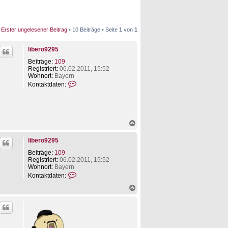
Erster ungelesener Beitrag
• 10 Beiträge • Seite
1
von
1
libero9295
Beiträge:
109
Registriert:
06.02.2011, 15:52
Wohnort:
Bayern
K
Kontaktdaten:
o
n
t
a
k
N
t
a
d
c
a
libero9295
h
t
o
Beiträge:
109
e
b
Registriert:
06.02.2011, 15:52
n
e
Wohnort:
Bayern
v
n
K
o
Kontaktdaten:
o
n
N
n
l
a
t
i
c
a
b
h
k
e
o
t
r
b
d
o
..