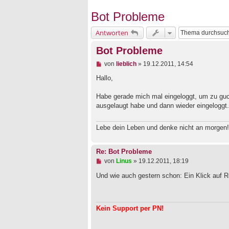
Bot Probleme
Antworten
Bot Probleme
U
von
lieblich
»
19.12.2011, 14:54
n
g
Hallo,
e
l
Habe gerade mich mal eingeloggt, um zu gucke
e
ausgelaugt habe und dann wieder eingeloggt
s
e
n
Lebe dein Leben und denke nicht an morgen!
e
r
B
e
Re: Bot Probleme
i
U
von
Linus
»
19.12.2011, 18:19
t
n
r
g
Und wie auch gestern schon: Ein Klick auf R
a
e
g
l
e
s
Kein Support per PN!
e
n
e