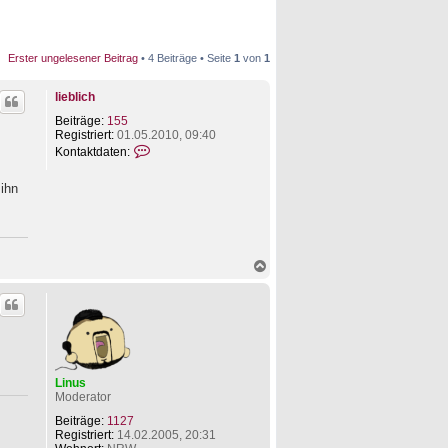
Erster ungelesener Beitrag
• 4 Beiträge • Seite
1
von
1
lieblich
Beiträge:
155
Registriert:
01.05.2010, 09:40
K
Kontaktdaten:
o
n
 ihn
t
a
k
t
d
a
N
t
a
e
c
n
h
v
o
o
b
n
e
l
n
i
Linus
e
Moderator
b
l
Beiträge:
1127
i
Registriert:
14.02.2005, 20:31
c