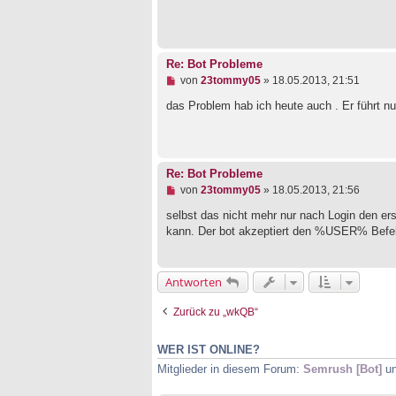
r
B
e
i
t
Re: Bot Probleme
r
a
U
von
23tommy05
»
18.05.2013, 21:51
g
n
g
das Problem hab ich heute auch . Er führt n
e
l
e
s
e
Re: Bot Probleme
n
U
von
23tommy05
»
18.05.2013, 21:56
e
n
r
g
selbst das nicht mehr nur nach Login den er
B
e
e
kann. Der bot akzeptiert den %USER% Befehl
l
i
e
t
s
r
e
a
Antworten
n
g
e
Zurück zu „wkQB“
r
B
e
WER IST ONLINE?
i
t
Mitglieder in diesem Forum:
Semrush [Bot]
un
r
a