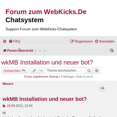
Forum zum WebKicks.De
Chatsystem
Support-Forum zum WebKicks-Chatsystem
FAQ
Registrieren
Anmelden
S
Foren-Übersicht
u
wkMB Installation und neuer bot?
c
Suche
Erweiterte 
Antworten
h
Erster ungelesener Beitrag
• 5 Beiträge • Seite
1
von
1
e
Movert
wkMB Installation und neuer bot?
U
18.09.2011, 12:44
n
g
Hi
e