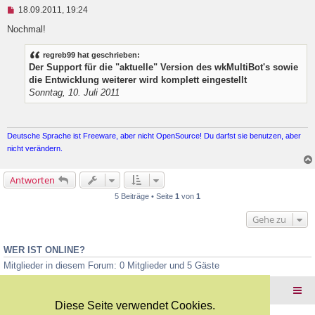
U
i
18.09.2011, 19:24
n
t
g
r
Nochmal!
e
a
l
g
regreb99 hat geschrieben:
e
Der Support für die "aktuelle" Version des wkMultiBot's sowie
s
e
die Entwicklung weiterer wird komplett eingestellt
n
Sonntag, 10. Juli 2011
e
r
B
e
Deutsche Sprache ist Freeware, aber nicht OpenSource! Du darfst sie benutzen, aber
i
t
nicht verändern.
r
a
g
Antworten
5 Beiträge • Seite
1
von
1
Gehe zu
WER IST ONLINE?
Mitglieder in diesem Forum: 0 Mitglieder und 5 Gäste
Foren-Übersicht
Diese Seite verwendet Cookies.