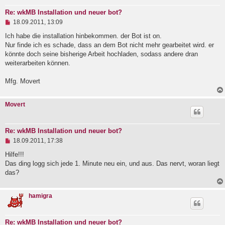
a
g
Re: wkMB Installation und neuer bot?
U
18.09.2011, 13:09
n
g
Ich habe die installation hinbekommen. der Bot ist on.
e
Nur finde ich es schade, dass an dem Bot nicht mehr gearbeitet wird. er
l
könnte doch seine bisherige Arbeit hochladen, sodass andere dran
e
weiterarbeiten können.
s
e
n
Mfg. Movert
e
r
B
Movert
e
i
t
r
Re: wkMB Installation und neuer bot?
a
U
18.09.2011, 17:38
g
n
g
Hilfe!!!
e
Das ding logg sich jede 1. Minute neu ein, und aus. Das nervt, woran liegt
l
das?
e
s
e
hamigra
n
e
r
B
Re: wkMB Installation und neuer bot?
e