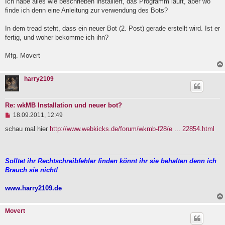
Ich habe alles wie beschrieben installiert, das Programm läuft, aber wo
l
finde ich denn eine Anleitung zur verwendung des Bots?
e
s
e
In dem tread steht, dass ein neuer Bot (2. Post) gerade erstellt wird. Ist er
n
fertig, und woher bekomme ich ihn?
e
r
B
Mfg. Movert
e
i
t
harry2109
r
a
g
Re: wkMB Installation und neuer bot?
U
18.09.2011, 12:49
n
g
schau mal hier
http://www.webkicks.de/forum/wkmb-f28/e ... 22854.html
e
l
e
s
Solltet ihr Rechtschreibfehler finden könnt ihr sie behalten denn ich
e
Brauch sie nicht!
n
e
r
www.harry2109.de
B
e
i
Movert
t
r