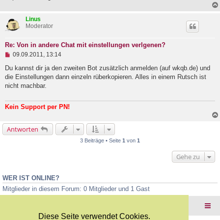
B
e
i
Linus
t
Moderator
r
a
g
Re: Von in andere Chat mit einstellungen verlgenen?
U
09.09.2011, 13:14
n
g
Du kannst dir ja den zweiten Bot zusätzlich anmelden (auf wkqb.de) und
e
die Einstellungen dann einzeln rüberkopieren. Alles in einem Rutsch ist
l
nicht machbar.
e
s
e
Kein Support per PN!
n
e
r
Antworten
B
e
3 Beiträge • Seite
1
von
1
i
t
Gehe zu
r
a
g
WER IST ONLINE?
Mitglieder in diesem Forum: 0 Mitglieder und 1 Gast
Foren-Übersicht
Diese Seite verwendet Cookies.