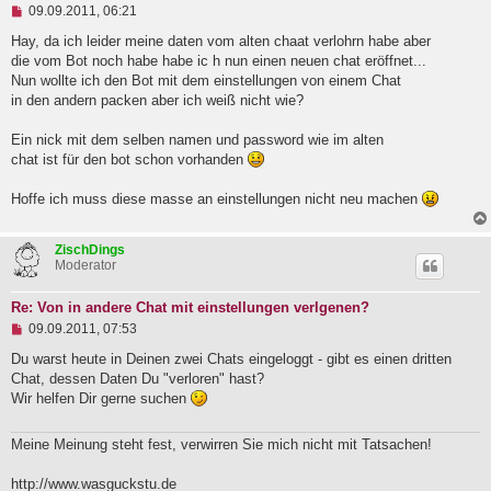
U
09.09.2011, 06:21
n
g
Hay, da ich leider meine daten vom alten chaat verlohrn habe aber
e
die vom Bot noch habe habe ic h nun einen neuen chat eröffnet...
l
Nun wollte ich den Bot mit dem einstellungen von einem Chat
e
in den andern packen aber ich weiß nicht wie?
s
e
n
Ein nick mit dem selben namen und password wie im alten
e
chat ist für den bot schon vorhanden
r
B
e
Hoffe ich muss diese masse an einstellungen nicht neu machen
i
t
r
ZischDings
a
Moderator
g
Re: Von in andere Chat mit einstellungen verlgenen?
U
09.09.2011, 07:53
n
g
Du warst heute in Deinen zwei Chats eingeloggt - gibt es einen dritten
e
Chat, dessen Daten Du "verloren" hast?
l
Wir helfen Dir gerne suchen
e
s
e
Meine Meinung steht fest, verwirren Sie mich nicht mit Tatsachen!
n
e
r
http://www.wasguckstu.de