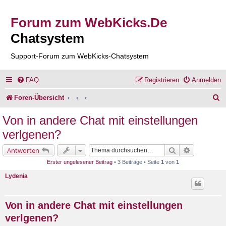
Forum zum WebKicks.De
Chatsystem
Support-Forum zum WebKicks-Chatsystem
FAQ
Registrieren
Anmelden
S
Foren-Übersicht
u
Von in andere Chat mit einstellungen
c
verlgenen?
h
Suche
Erweiterte 
Antworten
e
Erster ungelesener Beitrag
• 3 Beiträge • Seite
1
von
1
Lydenia
Von in andere Chat mit einstellungen
verlgenen?