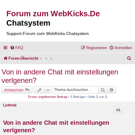
Forum zum WebKicks.De
Chatsystem
Support-Forum zum WebKicks-Chatsystem
FAQ
Registrieren
Anmelden
S
Foren-Übersicht
u
Von in andere Chat mit einstellungen
c
verlgenen?
h
Suche
Erweiterte 
Antworten
e
Erster ungelesener Beitrag
• 3 Beiträge • Seite
1
von
1
Lydenia
Von in andere Chat mit einstellungen
verlgenen?