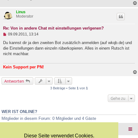
B
e
i
Linus
t
Moderator
r
a
g
Re: Von in andere Chat mit einstellungen verlgenen?
U
09.09.2011, 13:14
n
g
Du kannst dir ja den zweiten Bot zusätzlich anmelden (auf wkqb.de) und
e
die Einstellungen dann einzeln rüberkopieren. Alles in einem Rutsch ist
l
nicht machbar.
e
s
e
Kein Support per PN!
n
e
r
Antworten
B
e
3 Beiträge • Seite
1
von
1
i
t
Gehe zu
r
a
g
WER IST ONLINE?
Mitglieder in diesem Forum: 0 Mitglieder und 4 Gäste
Foren-Übersicht
Diese Seite verwendet Cookies.