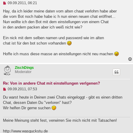
U
09.09.2011, 06:21
n
g
Hay, da ich leider meine daten vom alten chaat verlohrn habe aber
e
die vom Bot noch habe habe ic h nun einen neuen chat eröffnet...
l
Nun wollte ich den Bot mit dem einstellungen von einem Chat
e
in den andern packen aber ich weiß nicht wie?
s
e
n
Ein nick mit dem selben namen und password wie im alten
e
chat ist für den bot schon vorhanden
r
B
e
Hoffe ich muss diese masse an einstellungen nicht neu machen
i
t
r
ZischDings
a
Moderator
g
Re: Von in andere Chat mit einstellungen verlgenen?
U
09.09.2011, 07:53
n
g
Du warst heute in Deinen zwei Chats eingeloggt - gibt es einen dritten
e
Chat, dessen Daten Du "verloren" hast?
l
Wir helfen Dir gerne suchen
e
s
e
Meine Meinung steht fest, verwirren Sie mich nicht mit Tatsachen!
n
e
r
http://www.wasguckstu.de