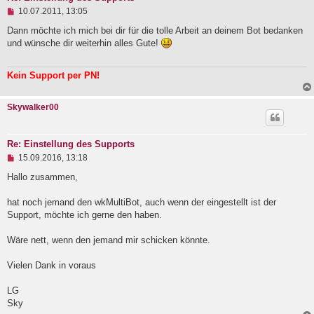
U
10.07.2011, 13:05
n
g
Dann möchte ich mich bei dir für die tolle Arbeit an deinem Bot bedanken
e
und wünsche dir weiterhin alles Gute!
l
e
s
Kein Support per PN!
e
n
e
Skywalker00
r
B
e
i
Re: Einstellung des Supports
t
U
15.09.2016, 13:18
r
n
a
g
Hallo zusammen,
g
e
l
hat noch jemand den wkMultiBot, auch wenn der eingestellt ist der
e
Support, möchte ich gerne den haben.
s
e
n
Wäre nett, wenn den jemand mir schicken könnte.
e
r
B
Vielen Dank in voraus
e
i
LG
t
Sky
r
a