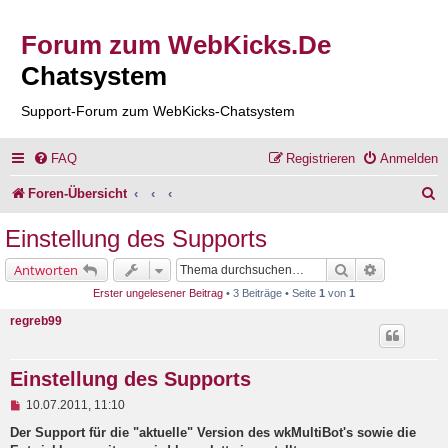
Forum zum WebKicks.De
Chatsystem
Support-Forum zum WebKicks-Chatsystem
FAQ
Registrieren
Anmelden
S
Foren-Übersicht
u
Einstellung des Supports
c
Suche
Erweiterte 
Antworten
h
Erster ungelesener Beitrag
• 3 Beiträge • Seite
1
von
1
e
regreb99
Einstellung des Supports
U
10.07.2011, 11:10
n
g
Der Support für die "aktuelle" Version des wkMultiBot's sowie die
e