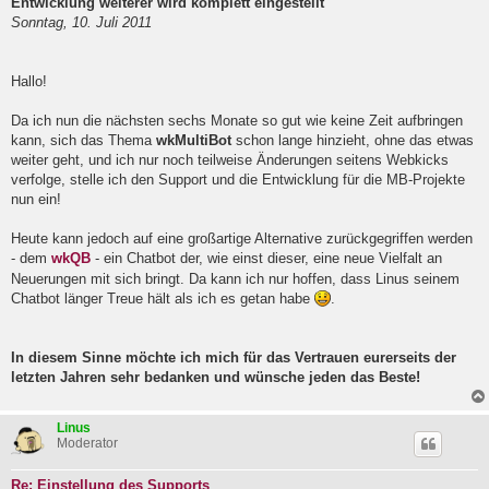
Entwicklung weiterer wird komplett eingestellt
l
Sonntag, 10. Juli 2011
e
s
e
n
Hallo!
e
r
B
Da ich nun die nächsten sechs Monate so gut wie keine Zeit aufbringen
e
kann, sich das Thema
wkMultiBot
schon lange hinzieht, ohne das etwas
i
weiter geht, und ich nur noch teilweise Änderungen seitens Webkicks
t
verfolge, stelle ich den Support und die Entwicklung für die MB-Projekte
r
a
nun ein!
g
Heute kann jedoch auf eine großartige Alternative zurückgegriffen werden
- dem
wkQB
- ein Chatbot der, wie einst dieser, eine neue Vielfalt an
Neuerungen mit sich bringt. Da kann ich nur hoffen, dass Linus seinem
Chatbot länger Treue hält als ich es getan habe
.
In diesem Sinne möchte ich mich für das Vertrauen eurerseits der
letzten Jahren sehr bedanken und wünsche jeden das Beste!
Linus
Moderator
Re: Einstellung des Supports