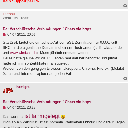
Kein Support per PN!
Technik
Webkicks - Team
Re: Verschlüsselte Verbindungen / Chats via https
U
04.07.2011, 20:06
n
g
StartSSL bietet die einfachste Art von SSL-Zertifikaten für 0,00€. Gilt
e
IIRC für die eigentliche Domain incl einem Hostnamen ( z.B. wkstats.de
l
und
www.wkstats.de
). Muss jährlich erneuert werden.
e
Heise hatte glaube vor ca 1,5 Jahren mal darüber berichtet und privat
s
e
hatte ich mir so Zertifikate mal zugelegt.
n
Werden von den gängigen Browsern akzeptiert, Chrome, Firefox, (Mobile)
e
Safari und Internet Explorer auf jeden Fall.
r
B
e
i
hamigra
t
r
a
Re: Verschlüsselte Verbindungen / Chats via https
g
U
04.07.2011, 23:27
n
ist lahmgelegt
g
Das war mal
e
Bloß so ein Zertifikat ist für 'normale' Webseiten unnötig und darauf liegen
l
e
ja wohl die meisten Scripte.