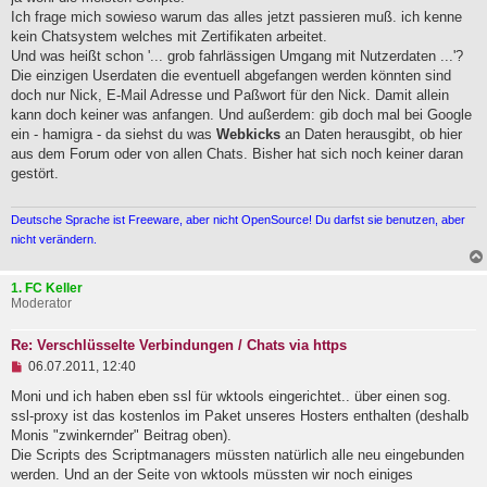
s
Ich frage mich sowieso warum das alles jetzt passieren muß. ich kenne
e
kein Chatsystem welches mit Zertifikaten arbeitet.
n
Und was heißt schon '... grob fahrlässigen Umgang mit Nutzerdaten ...'?
e
r
Die einzigen Userdaten die eventuell abgefangen werden könnten sind
B
doch nur Nick, E-Mail Adresse und Paßwort für den Nick. Damit allein
e
kann doch keiner was anfangen. Und außerdem: gib doch mal bei Google
i
t
ein - hamigra - da siehst du was
Webkicks
an Daten herausgibt, ob hier
r
aus dem Forum oder von allen Chats. Bisher hat sich noch keiner daran
a
gestört.
g
Deutsche Sprache ist Freeware, aber nicht OpenSource! Du darfst sie benutzen, aber
nicht verändern.
1. FC Keller
Moderator
Re: Verschlüsselte Verbindungen / Chats via https
U
06.07.2011, 12:40
n
g
Moni und ich haben eben ssl für wktools eingerichtet.. über einen sog.
e
ssl-proxy ist das kostenlos im Paket unseres Hosters enthalten (deshalb
l
Monis "zwinkernder" Beitrag oben).
e
Die Scripts des Scriptmanagers müssten natürlich alle neu eingebunden
s
e
werden. Und an der Seite von wktools müssten wir noch einiges