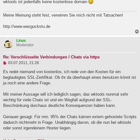
wktools ist jedenfalls keine kostenlose domain
r
B
e
Meine Meinung steht fest, verwirren Sie mich nicht mit Tatsachen!
i
t
r
http://www.wasguckstu.de
a
g
Linus
Moderator
Re: Verschlüsselte Verbindungen / Chats via https
U
03.07.2011, 21:26
n
g
Es redet niemand von kostenlos, ich rede von den Kosten für ein
e
beglaubigtes SSL-Zertifikat. Ob ihr da überhaupt eines benutzen könnt ist
l
ja noch eine andere Frage.
e
s
e
Mit meiner Aussage will ich lediglich sagen, das wktools nunmal sehr
n
wichtig für viele Chats ist und ein Wegfall aufgrund der SSL-
e
Beschränkung durchaus deutliche Konsequenzen haben kann.
r
B
e
Genauer gesagt: Für min. 95% der Chats kämen extern gehostete Scripts
i
dadurch nichtmehr in Frage. Unabhängig davon, ob die nun bei wktools
t
oder sonst irgendeinem Hoster liegen.
r
a
g