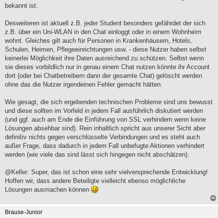
bekannt ist.
r
a
g
Desweiteren ist aktuell z.B. jeder Student besonders gefährdet der sich
z.B. über ein Uni-WLAN in den Chat einloggt oder in einem Wohnheim
wohnt. Gleiches gilt auch für Personen in Krankenhäusern, Hotels,
Schulen, Heimen, Pflegeeinrichtungen usw. - diese Nutzer haben selbst
keinerlei Möglichkeit ihre Daten ausreichend zu schützen. Selbst wenn
sie dieses vorbildlich nur in genau einem Chat nutzen könnte ihr Account
dort (oder bei Chatbetreibern dann der gesamte Chat) gelöscht werden
ohne das die Nutzer irgendeinen Fehler gemacht hätten.
Wie gesagt, die sich ergebenden technischen Probleme sind uns bewusst
und diese sollten im Vorfeld in jedem Fall ausführlich diskutiert werden
(und ggf. auch am Ende die Einführung von SSL verhindern wenn keine
Lösungen absehbar sind). Rein inhaltlich spricht aus unserer Sicht aber
definitiv nichts gegen verschlüsselte Verbindungen und es steht auch
außer Frage, dass dadurch in jedem Fall unbefugte Aktionen verhindert
werden (wie viele das sind lässt sich hingegen nicht abschätzen).
@Keller: Super, das ist schon eine sehr vielversprechende Entwicklung!
Hoffen wir, dass andere Beteiligte vielleicht ebenso möglichliche
Lösungen ausmachen können
Brause-Junior