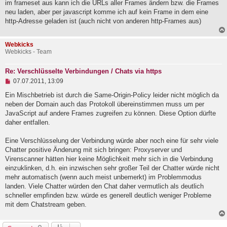
im frameset aus kann ich die URLs aller Frames ändern bzw. die Frames
r
a
neu laden, aber per javascript komme ich auf kein Frame in dem eine
g
http-Adresse geladen ist (auch nicht von anderen http-Frames aus)
Webkicks
Webkicks - Team
Re: Verschlüsselte Verbindungen / Chats via https
U
07.07.2011, 13:09
n
g
Ein Mischbetrieb ist durch die Same-Origin-Policy leider nicht möglich da
e
neben der Domain auch das Protokoll übereinstimmen muss um per
l
JavaScript auf andere Frames zugreifen zu können. Diese Option dürfte
e
daher entfallen.
s
e
n
Eine Verschlüsselung der Verbindung würde aber noch eine für sehr viele
e
Chatter positive Änderung mit sich bringen: Proxyserver und
r
B
Virenscanner hätten hier keine Möglichkeit mehr sich in die Verbindung
e
einzuklinken, d.h. ein inzwischen sehr großer Teil der Chatter würde nicht
i
mehr automatisch (wenn auch meist unbemerkt) im Problemmodus
t
landen. Viele Chatter würden den Chat daher vermutlich als deutlich
r
a
schneller empfinden bzw. würde es generell deutlich weniger Probleme
g
mit dem Chatstream geben.