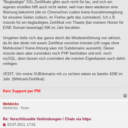
B
"Beglaubigte" SSL-Zertifikate gibts auch nicht für lau, und sich ein
e
eigenes erstellen hilft auch nicht weiter, weil man dann wiederum eine
i
Warnung bekommt (die im Chrome/Iron zudem keine Ausnahmeregelung
t
für einzelne Seiten zulässt, im Firefox geht das zumindest). Ich z.B.
r
a
müsste für ein beglaubigtes Zertifikat von Thawte (bei meinem Hoster für
g
EINE Domain beantragt) 59€ im Jahr bezahlen.
Umgehen ließe sich das ganze durch die Wiedereinführung von wkhost,
da ihr den direkt mit eurem Zertifikat versehen könntet (vllt sogar ohne
Mehrkosten? Keine Ahnung wies mit Subdomains aussieht). Dieser
müsste dann aber zumindest noch PHP beinhalten und evtl. noch
mySQL, dann lassen sich zumindest die meisten Eigenbauten auch dahin
verlegen.
//EDIT: Um meine SUBdomains mit zu sichern wären es bereits 429€ im
Jahr. (Wildcard-Zertifikat)
Kein Support per PN!
Webkicks
Webkicks - Team
Re: Verschlüsselte Verbindungen / Chats via https
U
03.07.2011, 17:01