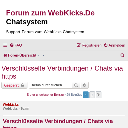
Forum zum WebKicks.De
Chatsystem
Support-Forum zum WebKicks-Chatsystem
FAQ
Registrieren
Anmelden
S
Foren-Übersicht
u
Verschlüsselte Verbindungen / Chats via
c
https
h
Suche
Erweiterte Suche
Gesperrt
e
1
2
Nächste
Erster ungelesener Beitrag
• 29 Beiträge
Webkicks
Webkicks - Team
Verschlüsselte Verbindungen / Chats via