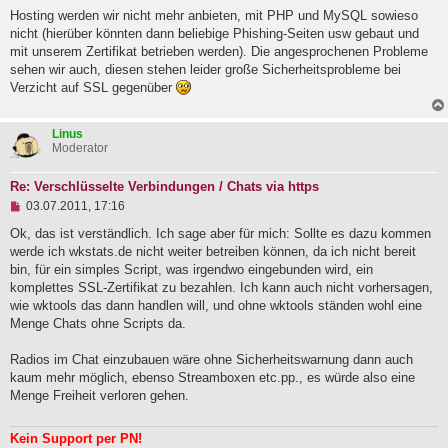
n
g
Hosting werden wir nicht mehr anbieten, mit PHP und MySQL sowieso
e
nicht (hierüber könnten dann beliebige Phishing-Seiten usw gebaut und
l
mit unserem Zertifikat betrieben werden). Die angesprochenen Probleme
e
sehen wir auch, diesen stehen leider große Sicherheitsprobleme bei
s
e
Verzicht auf SSL gegenüber
n
e
r
Linus
B
Moderator
e
i
t
Re: Verschlüsselte Verbindungen / Chats via https
r
U
03.07.2011, 17:16
a
n
g
g
Ok, das ist verständlich. Ich sage aber für mich: Sollte es dazu kommen
e
werde ich wkstats.de nicht weiter betreiben können, da ich nicht bereit
l
bin, für ein simples Script, was irgendwo eingebunden wird, ein
e
komplettes SSL-Zertifikat zu bezahlen. Ich kann auch nicht vorhersagen,
s
e
wie wktools das dann handlen will, und ohne wktools ständen wohl eine
n
Menge Chats ohne Scripts da.
e
r
B
Radios im Chat einzubauen wäre ohne Sicherheitswarnung dann auch
e
kaum mehr möglich, ebenso Streamboxen etc.pp., es würde also eine
i
Menge Freiheit verloren gehen.
t
r
a
Kein Support per PN!
g