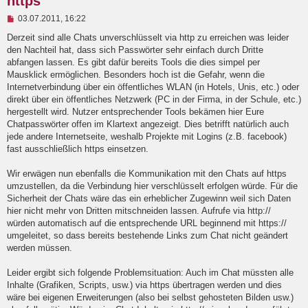
https
U
03.07.2011, 16:22
n
g
Derzeit sind alle Chats unverschlüsselt via http zu erreichen was leider
e
den Nachteil hat, dass sich Passwörter sehr einfach durch Dritte
l
abfangen lassen. Es gibt dafür bereits Tools die dies simpel per
e
Mausklick ermöglichen. Besonders hoch ist die Gefahr, wenn die
s
e
Internetverbindung über ein öffentliches WLAN (in Hotels, Unis, etc.) oder
n
direkt über ein öffentliches Netzwerk (PC in der Firma, in der Schule, etc.)
e
hergestellt wird. Nutzer entsprechender Tools bekämen hier Eure
r
B
Chatpasswörter offen im Klartext angezeigt. Dies betrifft natürlich auch
e
jede andere Internetseite, weshalb Projekte mit Logins (z.B. facebook)
i
fast ausschließlich https einsetzen.
t
r
a
Wir erwägen nun ebenfalls die Kommunikation mit den Chats auf https
g
umzustellen, da die Verbindung hier verschlüsselt erfolgen würde. Für die
Sicherheit der Chats wäre das ein erheblicher Zugewinn weil sich Daten
hier nicht mehr von Dritten mitschneiden lassen. Aufrufe via http://
würden automatisch auf die entsprechende URL beginnend mit https://
umgeleitet, so dass bereits bestehende Links zum Chat nicht geändert
werden müssen.
Leider ergibt sich folgende Problemsituation: Auch im Chat müssten alle
Inhalte (Grafiken, Scripts, usw.) via https übertragen werden und dies
wäre bei eigenen Erweiterungen (also bei selbst gehosteten Bilden usw.)