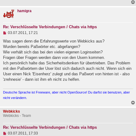
hamigra
Re: Verschlüsselte Verbindungen / Chats via https
U
03.07.2011, 17:21
n
g
Was sagen denn die Erfahrungswerte von Webkicks aus?
e
Wurden bereits Paßwörter etc. abgefangen?
l
Wie verhält sich das bei den vielen eigenen Loginseiten?
e
Fragen über Fragen werden dann von den Usern kommen.
s
e
Ich persönlich halte das Sicherheitsdenken für übertrieben. Das Problem
n
mit den Paßwörtern der User löst sich dadurch auch nicht. Wenn sich ein
e
User einen Nick 'Eisenherz' zulegt und das Paßwort von hinten ist - also
r
B
'zrehnesie' - dann ist ihm eh nicht zu helfen.
e
i
t
Deutsche Sprache ist Freeware, aber nicht OpenSource! Du darfst sie benutzen, aber
r
nicht verändern.
a
g
Webkicks
Webkicks - Team
Re: Verschlüsselte Verbindungen / Chats via https
U
03.07.2011, 17:33