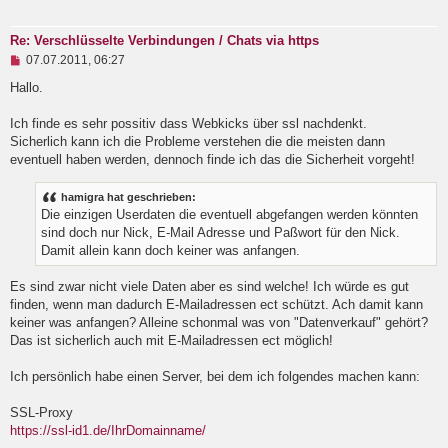
Re: Verschlüsselte Verbindungen / Chats via https
U
07.07.2011, 06:27
n
g
Hallo.
e
l
Ich finde es sehr possitiv dass Webkicks über ssl nachdenkt.
e
Sicherlich kann ich die Probleme verstehen die die meisten dann
s
e
eventuell haben werden, dennoch finde ich das die Sicherheit vorgeht!
n
e
hamigra hat geschrieben:
r
B
Die einzigen Userdaten die eventuell abgefangen werden könnten
e
sind doch nur Nick, E-Mail Adresse und Paßwort für den Nick.
i
Damit allein kann doch keiner was anfangen.
t
r
a
Es sind zwar nicht viele Daten aber es sind welche! Ich würde es gut
g
finden, wenn man dadurch E-Mailadressen ect schützt. Ach damit kann
keiner was anfangen? Alleine schonmal was von "Datenverkauf" gehört?
Das ist sicherlich auch mit E-Mailadressen ect möglich!
Ich persönlich habe einen Server, bei dem ich folgendes machen kann:
SSL-Proxy
https://ssl-id1.de/IhrDomainname/