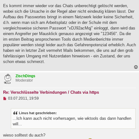
n
g
Es kommt immer wieder vor das Chats unberechtigt gelöscht werden,
e
wobei sich die Ursache in der Regel aber nicht eindeutig klären lässt. Der
l
Aufbau des Passwortes bringt in einem Netzwerk leider keine Sicherheit,
e
d.h. wenn man sich am Arbeitsplatz oder in der Schule mit dem
s
e
vergleichsweise sicheren Passwort "xDJ92acMqj" einloggt, dann wird das
n
einem Angreifer per Mausklick genauso angezeigt wie "123456". Da die
e
im ersten Beitrag ansprochenen Tools durch Medienberichte immer
r
B
populärer werden steigt leider auch das Gefahrenpotenzial erheblich. Auch
e
haben wir in letzter Zeit vermehrt Mails bekommen, die uns auf den grob
i
fahrlässigen Umgang mit Nutzerdaten hinweisen - ein Zustand, der uns
t
schon etwas schmerzt.
r
a
g
ZischDings
Moderator
Re: Verschlüsselte Verbindungen / Chats via https
U
03.07.2011, 19:59
n
g
e
Linus hat geschrieben:
l
...Ich kann auch nicht vorhersagen, wie wktools das dann handlen
e
will...
s
e
n
wieso solltest du auch?
e