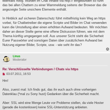
ebenfalls nötig. Würden im Chat Inhalte via http:// eingebunden so führt
das bei allen Chattern zu einer Warnmeldung seitens der Browser das die
angezeigte Seite unsichere Elemente enthält.
In Hinblick auf sicheren Datenschutz führt mittelfristig kein Weg an https
vorbei, für Chatbetreiber die eigene Scripte und Bilder im Chat verwenden
kann die Umstellung aber einen erhöhten Aufwand bedeuten. Wir möchten
daher an dieser Stelle gerne eine offene Diskussion führen, wie mit dem
Thema künftig umgegangen soll. Aus unserer Sicht steht die Sicherheit
Eurer Passwörter und sonstigen Daten über zusätzlichem Aufwand bei
Nutzung eigener Bilder, Scripte, usw. - wie seht ihr das?
Linus
Moderator
Re: Verschlüsselte Verbindungen / Chats via https
U
03.07.2011, 16:53
n
g
Hm!
e
l
Also, zuerst mal: Ich finds gut, das ihr euch auch ohne vorherigen
e
Datenklau (*mal zu Sony hust) Gedanken über die Sicherheit macht.
s
e
n
Aber: SSL wird eine Menge Leute vor Probleme stellen, da viele Hoster
e
(gerade die kostenlosen) keine SSL-Unterstützung anbieten.
r