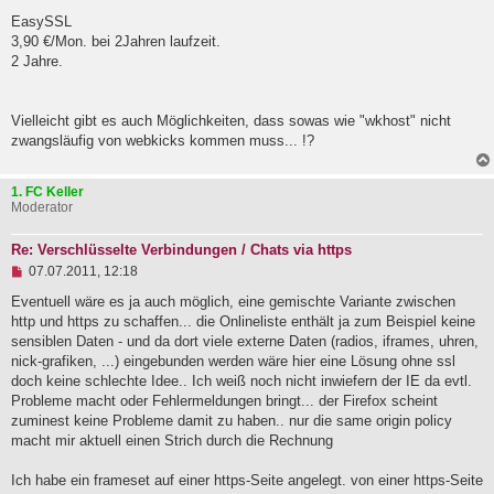
EasySSL
3,90 €/Mon. bei 2Jahren laufzeit.
2 Jahre.
Vielleicht gibt es auch Möglichkeiten, dass sowas wie "wkhost" nicht
zwangsläufig von webkicks kommen muss... !?
1. FC Keller
Moderator
Re: Verschlüsselte Verbindungen / Chats via https
U
07.07.2011, 12:18
n
g
Eventuell wäre es ja auch möglich, eine gemischte Variante zwischen
e
http und https zu schaffen... die Onlineliste enthält ja zum Beispiel keine
l
sensiblen Daten - und da dort viele externe Daten (radios, iframes, uhren,
e
nick-grafiken, ...) eingebunden werden wäre hier eine Lösung ohne ssl
s
e
doch keine schlechte Idee.. Ich weiß noch nicht inwiefern der IE da evtl.
n
Probleme macht oder Fehlermeldungen bringt... der Firefox scheint
e
zuminest keine Probleme damit zu haben.. nur die same origin policy
r
B
macht mir aktuell einen Strich durch die Rechnung
e
i
Ich habe ein frameset auf einer https-Seite angelegt. von einer https-Seite
t