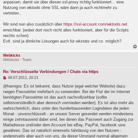
n
anpassen, damit sie über diesen ssl-proxy richtig funktioniert... eine
e
Nutzung von wktools ohne SSL wäre dann ja auch nichtmehr zu
r
B
vertreten..
e
i
Wir sind nun also zusätzlich über
https://ssl-account.com/wktools.net
t
erreichbar. (wobei dort noch nicht alles funktioniert, aber für die Scripts
r
a
reichts schon).
g
Evtl. sind ja ähnliche Lösungen auch für wkstats und co. möglich?
Webkicks
Webkicks - Team
Re: Verschlüsselte Verbindungen / Chats via https
U
06.07.2011, 20:21
n
g
@hamigra: Es ist bekannt, dass Nutzer (egal welcher Website) dazu
e
neigen Passwörter mehrfach zu verwenden. Bei der Flut der im Internet
l
benötigten Passwörter ist das auch nachvollziehbar (sollte
e
selbstverständlich aber dennoch vermieden werden). Es ist also mehr als
s
e
wahrscheinlich, dass unter den hunderttausenden Logindaten die jeden
n
Monat - unverschlüsselt - an unsere Server gesendet werden mindestens
e
einige zehntausend dabei sind, bei denen das Passwort auch Zugang zur
r
B
Mailadresse und/oder dem Account bei eBay, PayPal, facebook usw.
e
gewähren. Das ist natürlich einerseits fahrlässig von den Nutzern -
i
andererseits aber auch von uns, da dieser Umstand nunmal allgemein
t