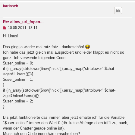
e
karinsch
r
B
e
i
Re: allow_url_fopen...
t
U
10.05.2011, 13:11
r
n
a
g
Hi Linus!
g
e
l
Das ging ja wieder mal ratz-fatz - dankeschön!
e
Ich habe das jetzt gleich mal ausprobiert und leider klappt es nicht so
s
e
ganz. Ich verwende folgenden Code:
n
$user_online = 0;
e
if (in_array(strtolower($row["nick"]),array_map("strtolower",$chat-
r
B
>getAllUsers()))){
e
$user_online = 1;
i
}
t
if (in_array(strtolower($row["nick"]),array_map("strtolower",$chat-
r
a
>getOnlineUsers()))){
g
$user_online = 2;
}
Bis jetzt funktionierte das immer, aber jetzt erhalte ich für die Variable
"$user_online" immer den Wert 0 (dh. keine Abfrage oben trifft zu, auch,
wenn der Chatter gerade online ist).
Muss ich den Code irgendwie umschreiben?