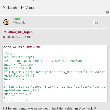
Dankeschön im Voraus!
Linus
Moderator
Re: allow_url_fopen...
U
10.05.2011, 15:06
n
g
e
CODE:
ALLES AUSWÄHLEN
l
<?php

e
s
require("api.php");

e
$chat = new Webkicks("CID",3,"ADMIN","PASSWORT");

n
$nick = "Testname";

e
$user_online = 0;

r
if (in_array(strtolower($nick),array_map("strtolower",$chat-
B
>getAllUsers()))){

e
$user_online = 1;

i
}

t
if (in_array(strtolower($nick),array_map("strtolower",$chat-
r
>getOnlineUsers()))){

a
$user_online = 2;

g
}

echo $user_online;

?>
Tut bei mir genau wie es soll, evtl. liegt der Fehler im $row['nick']?