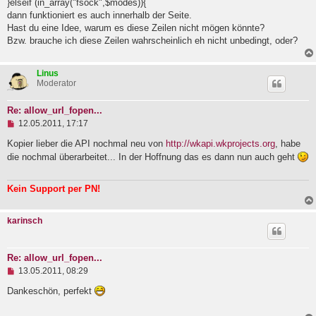
}elseif (in_array("fsock",$modes)){
dann funktioniert es auch innerhalb der Seite.
Hast du eine Idee, warum es diese Zeilen nicht mögen könnte?
Bzw. brauche ich diese Zeilen wahrscheinlich eh nicht unbedingt, oder?
Linus
Moderator
Re: allow_url_fopen...
U
12.05.2011, 17:17
n
g
Kopier lieber die API nochmal neu von
http://wkapi.wkprojects.org
, habe
e
die nochmal überarbeitet... In der Hoffnung das es dann nun auch geht
l
e
s
Kein Support per PN!
e
n
e
karinsch
r
B
e
i
Re: allow_url_fopen...
t
U
13.05.2011, 08:29
r
n
a
g
Dankeschön, perfekt
g
e
l