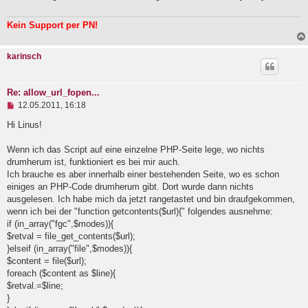
Kein Support per PN!
karinsch
Re: allow_url_fopen...
U
12.05.2011, 16:18
n
g
Hi Linus!
e
l
Wenn ich das Script auf eine einzelne PHP-Seite lege, wo nichts
e
drumherum ist, funktioniert es bei mir auch.
s
e
Ich brauche es aber innerhalb einer bestehenden Seite, wo es schon
n
einiges an PHP-Code drumherum gibt. Dort wurde dann nichts
e
ausgelesen. Ich habe mich da jetzt rangetastet und bin draufgekommen,
r
B
wenn ich bei der "function getcontents($url){" folgendes ausnehme:
e
if (in_array("fgc",$modes)){
i
$retval = file_get_contents($url);
t
}elseif (in_array("file",$modes)){
r
a
$content = file($url);
g
foreach ($content as $line){
$retval.=$line;
}