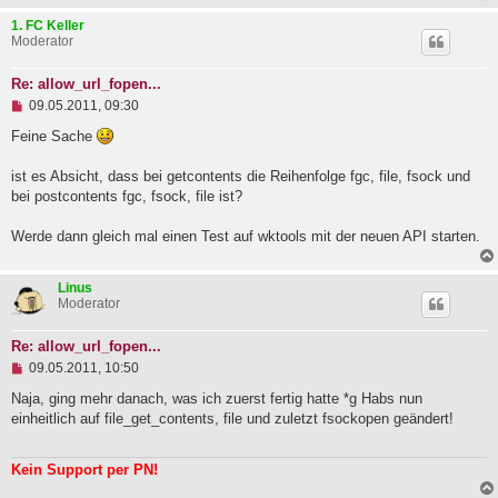
1. FC Keller
Moderator
Re: allow_url_fopen...
U
09.05.2011, 09:30
n
g
Feine Sache
e
l
ist es Absicht, dass bei getcontents die Reihenfolge fgc, file, fsock und
e
bei postcontents fgc, fsock, file ist?
s
e
n
Werde dann gleich mal einen Test auf wktools mit der neuen API starten.
e
r
B
Linus
e
Moderator
i
t
r
Re: allow_url_fopen...
a
U
09.05.2011, 10:50
g
n
g
Naja, ging mehr danach, was ich zuerst fertig hatte *g Habs nun
e
einheitlich auf file_get_contents, file und zuletzt fsockopen geändert!
l
e
s
Kein Support per PN!
e
n