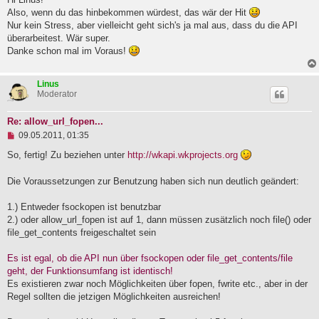
e
Also, wenn du das hinbekommen würdest, das wär der Hit
l
Nur kein Stress, aber vielleicht geht sich's ja mal aus, dass du die API
e
überarbeitest. Wär super.
s
e
Danke schon mal im Voraus!
n
e
r
Linus
B
Moderator
e
i
t
Re: allow_url_fopen...
r
U
09.05.2011, 01:35
a
n
g
g
So, fertig! Zu beziehen unter
http://wkapi.wkprojects.org
e
l
Die Voraussetzungen zur Benutzung haben sich nun deutlich geändert:
e
s
e
1.) Entweder fsockopen ist benutzbar
n
2.) oder allow_url_fopen ist auf 1, dann müssen zusätzlich noch file() oder
e
file_get_contents freigeschaltet sein
r
B
e
Es ist egal, ob die API nun über fsockopen oder file_get_contents/file
i
geht, der Funktionsumfang ist identisch!
t
Es existieren zwar noch Möglichkeiten über fopen, fwrite etc., aber in der
r
a
Regel sollten die jetzigen Möglichkeiten ausreichen!
g