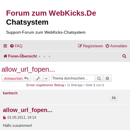
Forum zum WebKicks.De
Chatsystem
Support-Forum zum WebKicks-Chatsystem
FAQ
Registrieren
Anmelden
S
Foren-Übersicht
u
allow_url_fopen...
c
Suche
Erweiterte 
Antworten
h
Erster ungelesener Beitrag
• 11 Beiträge • Seite
1
von
1
e
karinsch
allow_url_fopen...
U
01.05.2011, 19:14
n
g
Hallo zusammen!
e