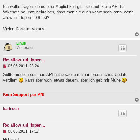
l
Ich wollte fragen, ob es eine Möglichkeit gibt, die inoffizielle API für
e
WKchats so umzuschreiben, dass man sie auch verwenden kann, wenn
s
e
allow_url_fopen = Off ist?
n
e
Vielen Dank im Voraus!
r
B
e
i
Linus
t
Moderator
r
a
Re: allow_url_fopen...
g
U
05.05.2011, 23:24
n
g
Sollte möglich sein, die API hat sowieso mal ein ordentliches Update
e
verdient
Kann aber wohl etwas dauern, aber ich geb mir Mühe
l
e
s
Kein Support per PN!
e
n
e
karinsch
r
B
e
i
Re: allow_url_fopen...
t
U
08.05.2011, 17:17
r
n
a
g
Hi Linus!
g