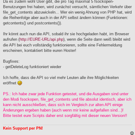
Da es zudem wohl User gibt, die pro Tag maximal 5 fsockopen-
Benutzungen frei haben, wird zunächst versucht, sämtlichen Verkehr über
file_get_contents abzuwickeln... Wer ein wenig Ahnung von PHP hat, wird
die Reihenfolge aber auch in der API selbst ändern können (Funktionen:
getcontents() und postcontents()).
Ihr könnt auch nun die API, sobald ihr sie hochgeladen habt, im Browser
aufrufen (
http://EURE-URL/api.php
), wenn die Seite dann weiß bleibt wird
die API bei euch vollständig funktionieren, sollte eine Fehlermeldung
erscheinen, kontaktiert bitte euren Hoster!
Bugfixes:
- getDeleteLog funktioniert wieder
Ich hoffe, dass die API so viel mehr Leuten alle ihre Möglichkeiten
eröffnet
PS.: Ich habe zwar jede Funktion getestet, und die Ausgaben sind unter
den Modi fsockopen, file_get_contents und file absolut identisch, aber ich
kann nicht ausschließen, dass sich im Vergleich zur alten API einige
Änderungen ergeben haben (auch wenn mir keine aufgefallen sind...)!
Bitte testet eure Scripts daher erst sorgfältig mit dieser neuen Version!!
Kein Support per PN!