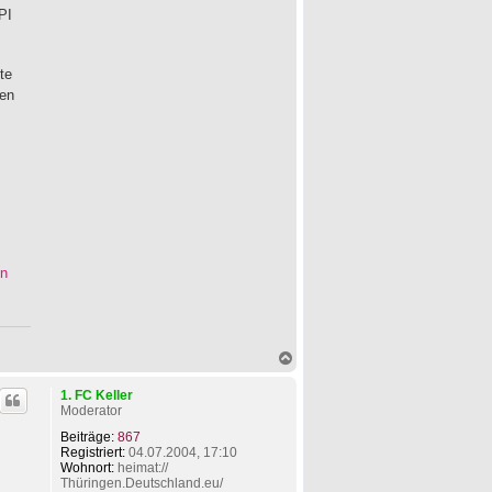
k
PI
t
d
a
t
te
e
ren
n
v
o
n
L
i
n
u
s
en
N
a
c
1. FC Keller
h
Moderator
o
b
Beiträge:
867
e
Registriert:
04.07.2004, 17:10
n
Wohnort:
heimat://
Thüringen.Deutschland.eu/