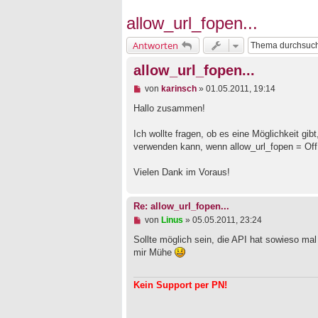
allow_url_fopen...
Antworten
allow_url_fopen...
U
von
karinsch
»
01.05.2011, 19:14
n
g
Hallo zusammen!
e
l
Ich wollte fragen, ob es eine Möglichkeit gi
e
verwenden kann, wenn allow_url_fopen = Off 
s
e
n
Vielen Dank im Voraus!
e
r
B
Re: allow_url_fopen...
e
i
U
von
Linus
»
05.05.2011, 23:24
t
n
r
g
Sollte möglich sein, die API hat sowieso mal
a
e
mir Mühe
g
l
e
s
Kein Support per PN!
e
n
e