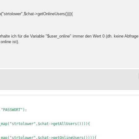
p("strtolower",$chat->getOnlineUsers()))){
erhalte ich für die Variable "$user_online" immer den Wert 0 (dh. keine Abfrage
online ist).
"PASSWORT");

map("strtolower",$chat->getAllUsers()))){

map("strtolower",$chat->getOnlineUsers()))){
