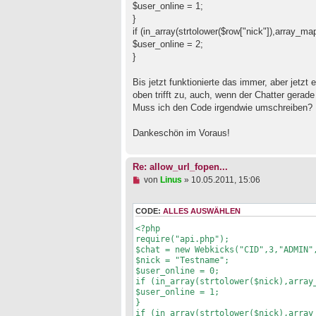
$user_online = 1;
r
B
}
e
if (in_array(strtolower($row["nick"]),array_ma
i
$user_online = 2;
t
}
r
a
g
Bis jetzt funktionierte das immer, aber jetzt 
oben trifft zu, auch, wenn der Chatter gerade 
Muss ich den Code irgendwie umschreiben?
Dankeschön im Voraus!
Re: allow_url_fopen...
U
von
Linus
»
10.05.2011, 15:06
n
g
e
CODE:
ALLES AUSWÄHLEN
l
<?php

e
s
require("api.php");

e
$chat = new Webkicks("CID",3,"ADMIN",
n
$nick = "Testname";

e
$user_online = 0;

r
if (in_array(strtolower($nick),array_
B
$user_online = 1;

e
}

i
if (in_array(strtolower($nick),array_