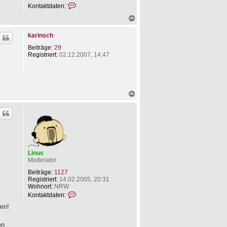
K
Kontaktdaten:
o
N
n
a
t
c
a
karinsch
h
k
o
t
Beiträge:
29
b
d
Registriert:
02.12.2007, 14:47
e
a
n
t
e
n
v
N
o
a
n
c
L
h
i
o
n
b
u
e
s
n
Linus
Moderator
Beiträge:
1127
Registriert:
14.02.2005, 20:31
Wohnort:
NRW
K
Kontaktdaten:
o
hen!
n
t
a
en