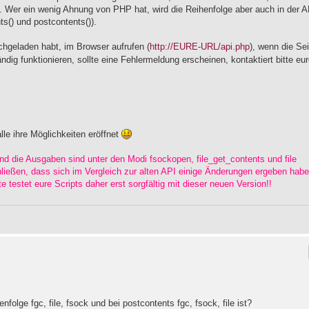
.. Wer ein wenig Ahnung von PHP hat, wird die Reihenfolge aber auch in der A
s() und postcontents()).
ochgeladen habt, im Browser aufrufen (
http://EURE-URL/api.php
), wenn die Sei
ändig funktionieren, sollte eine Fehlermeldung erscheinen, kontaktiert bitte eu
lle ihre Möglichkeiten eröffnet
nd die Ausgaben sind unter den Modi fsockopen, file_get_contents und file
hließen, dass sich im Vergleich zur alten API einige Änderungen ergeben hab
te testet eure Scripts daher erst sorgfältig mit dieser neuen Version!!
nfolge fgc, file, fsock und bei postcontents fgc, fsock, file ist?