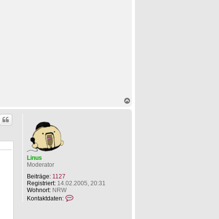
L
i
n
u
s
N
a
c
h
o
b
e
n
Linus
Moderator
Beiträge:
1127
Registriert:
14.02.2005, 20:31
Wohnort:
NRW
K
Kontaktdaten:
o
n
t