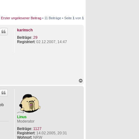
Erster ungelesener Beitrag
• 11 Beiträge • Seite
1
von
1
karinsch
Beiträge:
29
Registriert:
02.12.2007, 14:47
N
a
c
h
o
b
eb
e
n
Linus
Moderator
Beiträge:
1127
Registriert:
14.02.2005, 20:31
Wohnort:
NRW