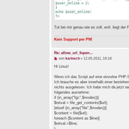
t
$user_online = 2;

r
}

a
echo $user_online;

g
?>
Tut bei mir genau wie es soll, evtl. liegt der 
Kein Support per PN!
Re: allow_url_fopen...
U
von
karinsch
»
12.05.2011, 16:18
n
g
Hi Linus!
e
l
Wenn ich das Script auf eine einzelne PHP-Se
e
Ich brauche es aber innerhalb einer besteh
s
e
nichts ausgelesen. Ich habe mich da jetzt ra
n
folgendes ausnehme:
e
if (in_array("fgc",$modes)){
r
B
$retval = file_get_contents($url);
e
}elseif (in_array("file",$modes)){
i
$content = file($url);
t
foreach ($content as $line){
r
a
$retval.=$line;
g
}