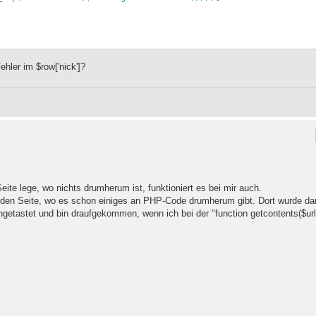
Fehler im $row['nick']?
ite lege, wo nichts drumherum ist, funktioniert es bei mir auch.
enden Seite, wo es schon einiges an PHP-Code drumherum gibt. Dort wurde da
ngetastet und bin draufgekommen, wenn ich bei der "function getcontents($url