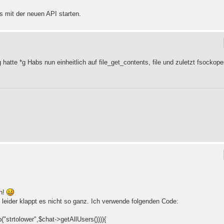
s mit der neuen API starten.
 hatte *g Habs nun einheitlich auf file_get_contents, file und zuletzt fsockop
ön!
d leider klappt es nicht so ganz. Ich verwende folgenden Code:
p("strtolower",$chat->getAllUsers()))){