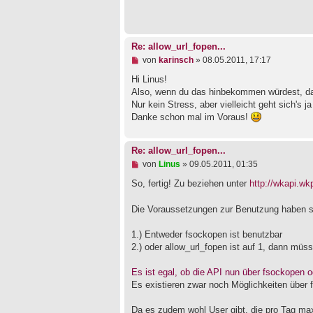
r
B
e
i
t
Re: allow_url_fopen...
r
a
U
von
karinsch
»
08.05.2011, 17:17
g
n
g
Hi Linus!
e
Also, wenn du das hinbekommen würdest, da
l
Nur kein Stress, aber vielleicht geht sich's 
e
Danke schon mal im Voraus!
s
e
n
e
Re: allow_url_fopen...
r
U
von
Linus
»
09.05.2011, 01:35
B
n
e
g
So, fertig! Zu beziehen unter
http://wkapi.wk
i
e
t
l
r
Die Voraussetzungen zur Benutzung haben si
e
a
s
g
e
1.) Entweder fsockopen ist benutzbar
n
2.) oder allow_url_fopen ist auf 1, dann müss
e
r
B
Es ist egal, ob die API nun über fsockopen od
e
Es existieren zwar noch Möglichkeiten über fo
i
t
Da es zudem wohl User gibt, die pro Tag ma
r