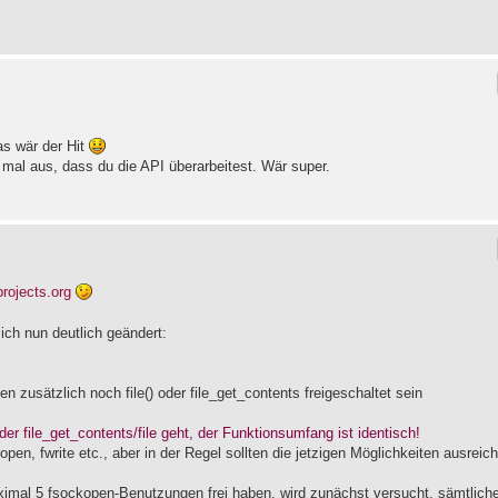
s wär der Hit
ja mal aus, dass du die API überarbeitest. Wär super.
projects.org
ch nun deutlich geändert:
en zusätzlich noch file() oder file_get_contents freigeschaltet sein
er file_get_contents/file geht, der Funktionsumfang ist identisch!
pen, fwrite etc., aber in der Regel sollten die jetzigen Möglichkeiten ausreic
ximal 5 fsockopen-Benutzungen frei haben, wird zunächst versucht, sämtlich