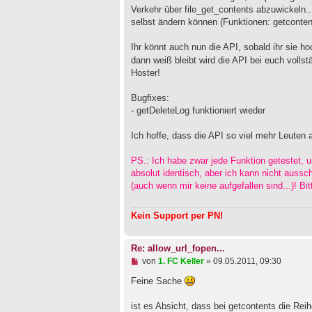
a
Verkehr über file_get_contents abzuwickeln.
g
selbst ändern können (Funktionen: getcontent
Ihr könnt auch nun die API, sobald ihr sie h
dann weiß bleibt wird die API bei euch vollst
Hoster!
Bugfixes:
- getDeleteLog funktioniert wieder
Ich hoffe, dass die API so viel mehr Leuten a
PS.: Ich habe zwar jede Funktion getestet, u
absolut identisch, aber ich kann nicht aussc
(auch wenn mir keine aufgefallen sind...)! Bit
Kein Support per PN!
Re: allow_url_fopen...
U
von
1. FC Keller
»
09.05.2011, 09:30
n
g
Feine Sache
e
l
ist es Absicht, dass bei getcontents die Reihe
e