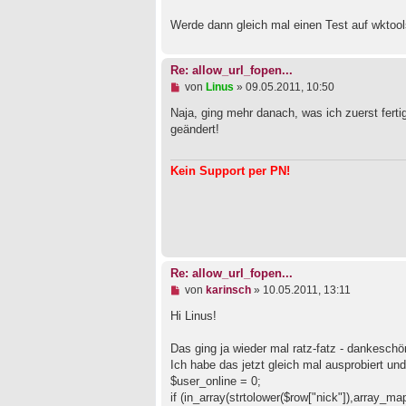
s
e
Werde dann gleich mal einen Test auf wktool
n
e
r
Re: allow_url_fopen...
B
e
U
von
Linus
»
09.05.2011, 10:50
i
n
t
g
Naja, ging mehr danach, was ich zuerst fertig
r
e
geändert!
a
l
g
e
s
Kein Support per PN!
e
n
e
r
B
e
i
t
Re: allow_url_fopen...
r
a
U
von
karinsch
»
10.05.2011, 13:11
g
n
g
Hi Linus!
e
l
Das ging ja wieder mal ratz-fatz - dankesch
e
Ich habe das jetzt gleich mal ausprobiert un
s
e
$user_online = 0;
n
if (in_array(strtolower($row["nick"]),array_ma
e