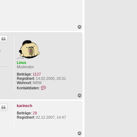
N
a
c
h
o
b
s
e
n
Linus
Moderator
Beiträge:
1127
Registriert:
14.02.2005, 20:31
Wohnort:
NRW
K
Kontaktdaten:
o
N
n
a
t
c
a
karinsch
h
k
o
t
Beiträge:
29
b
d
Registriert:
02.12.2007, 14:47
e
a
n
t
e
N
n