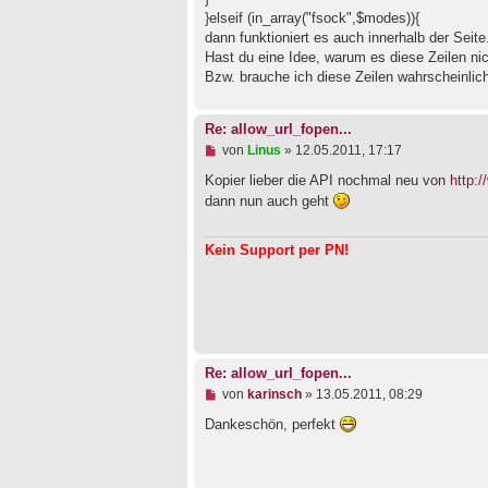
}elseif (in_array("fsock",$modes)){
dann funktioniert es auch innerhalb der Seite
Hast du eine Idee, warum es diese Zeilen n
Bzw. brauche ich diese Zeilen wahrscheinlich
Re: allow_url_fopen...
U
von
Linus
»
12.05.2011, 17:17
n
g
Kopier lieber die API nochmal neu von
http:/
e
dann nun auch geht
l
e
s
Kein Support per PN!
e
n
e
r
B
e
i
t
Re: allow_url_fopen...
r
a
U
von
karinsch
»
13.05.2011, 08:29
g
n
g
Dankeschön, perfekt
e
l
e
s