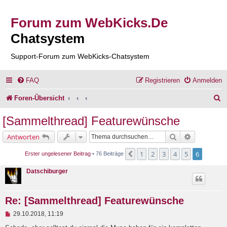
Forum zum WebKicks.De
Chatsystem
Support-Forum zum WebKicks-Chatsystem
FAQ
Registrieren
Anmelden
S
Foren-Übersicht
u
[Sammelthread] Featurewünsche
c
Suche
Erweiterte 
Antworten
h
1
2
3
4
5
6
Vorherige
Erster ungelesener Beitrag
• 76 Beiträge
e
Datschiburger
Re: [Sammelthread] Featurewünsche
U
29.10.2018, 11:19
n