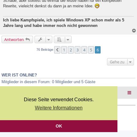
g
Schade, aber solltest du einmal die Muse haben für ein kompletten
e
Rewrite, vieleicht denkst du dann ja an meine Idee.
l
e
s
Ich liebe Kampfspiele, ich spiele Windows XP schon mehr als 5
e
Jahre lang und habe immer noch nicht gewonnen
n
e
r
B
Antworten
e
i
1
2
3
4
5
6
Vorherige
76 Beiträge
t
r
a
Gehe zu
g
WER IST ONLINE?
Mitglieder in diesem Forum: 0 Mitglieder und 5 Gäste
Foren-Übersicht
Diese Seite verwendet Cookies.
Weitere Informationen
Copyright Webkicks.de |
Impressum
|
AGB
|
Datenschutz
Powered by
phpBB
® Forum Software © phpBB Limited
Deutsche Übersetzung durch
phpBB.de
OK