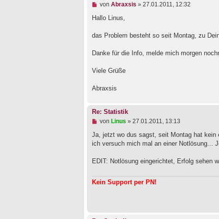
a
U
von
Abraxsis
»
27.01.2011, 12:32
g
n
g
Hallo Linus,
e
l
das Problem besteht so seit Montag, zu Deine
e
s
e
Danke für die Info, melde mich morgen nochm
n
e
Viele Grüße
r
B
e
Abraxsis
i
t
r
Re: Statistik
a
g
U
von
Linus
»
27.01.2011, 13:13
n
g
Ja, jetzt wo dus sagst, seit Montag hat kein
e
ich versuch mich mal an einer Notlösung... J
l
e
EDIT: Notlösung eingerichtet, Erfolg sehen w
s
e
n
Kein Support per PN!
e
r
B
e
i
t