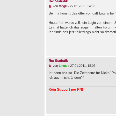
Re: Statistik
r
a
U
von
Mogli
»
27.01.2011, 14:58
g
n
g
Bei mir kommt das öfter vor, daß Logins bei 
e
l
Heute früh wurde z.B. ein Login von einem U
e
Einmal hatte ich das sogar im alten Forum 
s
e
Ich finde das jetzt allerdings nicht so dram
n
e
r
B
e
i
t
r
Re: Statistik
a
U
von
Linus
»
27.01.2011, 15:06
g
n
g
Ist dann halt so. Die Zeitsperre für Nicks/IP
e
ich auch nicht ändern^^
l
e
s
Kein Support per PN!
e
n
e
r
B
e
i