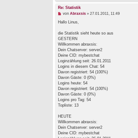
i
t
Re: Statistik
r
a
U
von
Abraxsis
»
27.01.2011, 11:49
g
n
g
Hallo Linus,
e
l
die Statistik sieht heute so aus
e
GESTERN
s
e
Willkommen abraxsis:
n
Dein Chatserver: server2
e
Deine CID: mybestchat
r
B
Loginzählung seit: 26.01.2011
e
Logins in diesem Chat: 54
i
Davon registriert: 54 (100%)
t
Davon Gäste: 0 (0%)
r
a
Logins heute: 54
g
Davon registriert: 54 (100%)
Davon Gäste: 0 (0%)
Logins pro Tag: 54
Topliste: 13
HEUTE
Willkommen abraxsis:
Dein Chatserver: server2
Deine CID: mybestchat