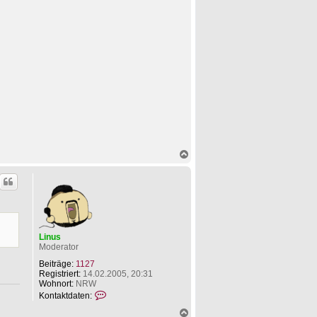
N
a
c
h
o
b
e
n
Linus
Moderator
Beiträge:
1127
Registriert:
14.02.2005, 20:31
Wohnort:
NRW
K
Kontaktdaten:
o
N
n