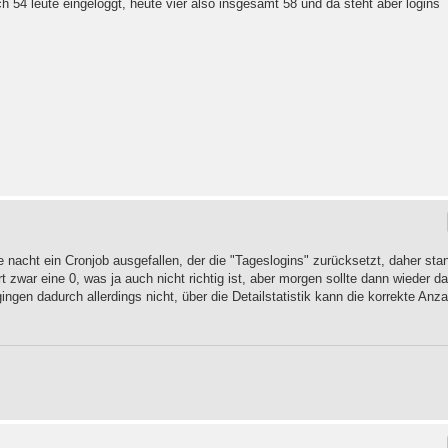
 54 leute eingeloggt, heute vier also insgesamt 58 und da steht aber logins
e nacht ein Cronjob ausgefallen, der die "Tageslogins" zurücksetzt, daher sta
t zwar eine 0, was ja auch nicht richtig ist, aber morgen sollte dann wieder d
gingen dadurch allerdings nicht, über die Detailstatistik kann die korrekte Anza