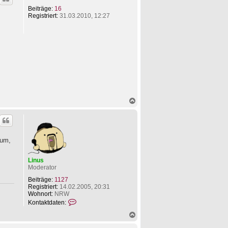
h
k
o
t
Beiträge:
16
b
d
Registriert:
31.03.2010, 12:27
e
a
n
t
e
n
v
o
n
L
i
n
u
N
s
a
c
h
o
b
rum,
e
n
Linus
Moderator
Beiträge:
1127
Registriert:
14.02.2005, 20:31
Wohnort:
NRW
K
Kontaktdaten:
o
N
n
a
t