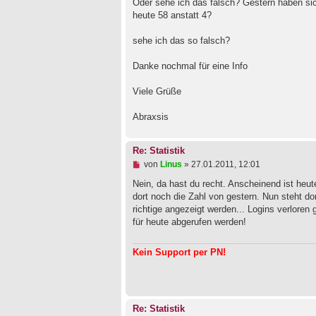
Oder sehe ich das falsch? Gestern haben sich
heute 58 anstatt 4?
sehe ich das so falsch?
Danke nochmal für eine Info
Viele Grüße
Abraxsis
Re: Statistik
U
von
Linus
»
27.01.2011, 12:01
n
g
Nein, da hast du recht. Anscheinend ist heut
e
dort noch die Zahl von gestern. Nun steht dor
l
richtige angezeigt werden... Logins verloren 
e
für heute abgerufen werden!
s
e
n
Kein Support per PN!
e
r
B
e
i
t
Re: Statistik
r