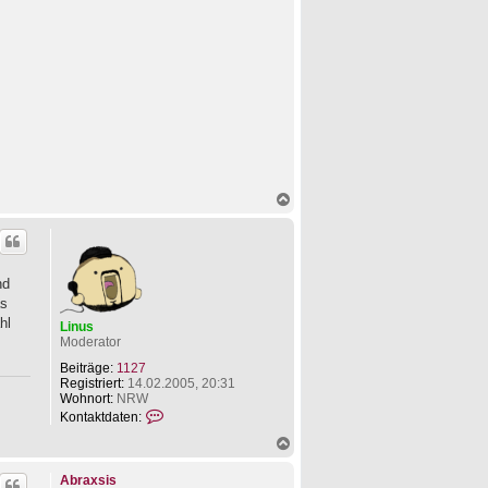
N
a
c
h
o
b
nd
e
as
n
hl
Linus
Moderator
Beiträge:
1127
Registriert:
14.02.2005, 20:31
Wohnort:
NRW
K
Kontaktdaten:
o
N
n
a
t
c
a
Abraxsis