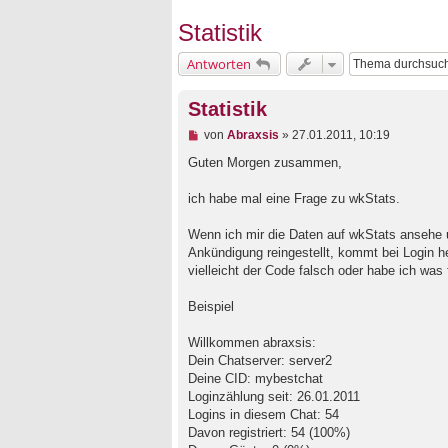
Statistik
Antworten
Statistik
U
von
Abraxsis
»
27.01.2011, 10:19
n
g
Guten Morgen zusammen,
e
l
ich habe mal eine Frage zu wkStats.
e
s
e
Wenn ich mir die Daten auf wkStats ansehe u
n
Ankündigung reingestellt, kommt bei Login h
e
vielleicht der Code falsch oder habe ich was
r
B
e
Beispiel
i
t
Willkommen abraxsis:
r
a
Dein Chatserver: server2
g
Deine CID: mybestchat
Loginzählung seit: 26.01.2011
Logins in diesem Chat: 54
Davon registriert: 54 (100%)