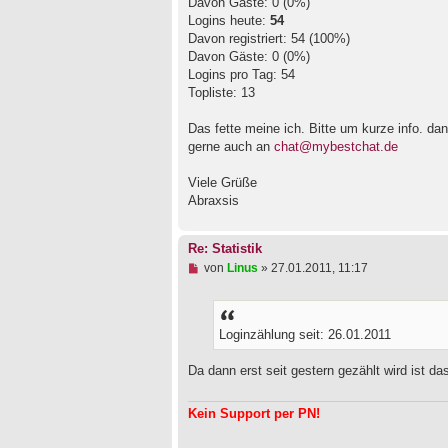
Davon Gäste: 0 (0%)
Logins heute:
54
Davon registriert: 54 (100%)
Davon Gäste: 0 (0%)
Logins pro Tag: 54
Topliste: 13
Das fette meine ich. Bitte um kurze info. da
gerne auch an
chat@mybestchat.de
Viele Grüße
Abraxsis
Re: Statistik
U
von
Linus
»
27.01.2011, 11:17
n
g
e
l
Loginzählung seit: 26.01.2011
e
s
e
Da dann erst seit gestern gezählt wird ist das
n
e
r
Kein Support per PN!
B
e