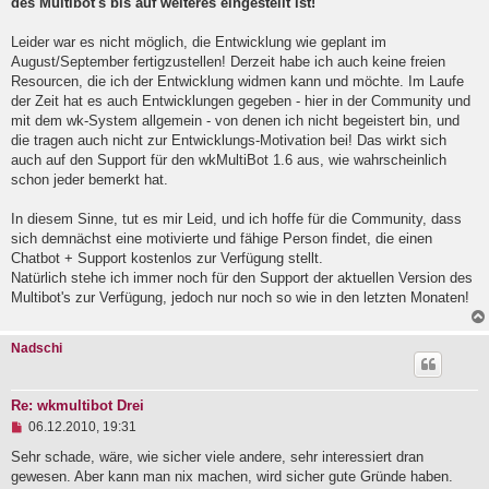
des Multibot's bis auf weiteres eingestellt ist!
l
e
Leider war es nicht möglich, die Entwicklung wie geplant im
s
e
August/September fertigzustellen! Derzeit habe ich auch keine freien
n
Resourcen, die ich der Entwicklung widmen kann und möchte. Im Laufe
e
der Zeit hat es auch Entwicklungen gegeben - hier in der Community und
r
B
mit dem wk-System allgemein - von denen ich nicht begeistert bin, und
e
die tragen auch nicht zur Entwicklungs-Motivation bei! Das wirkt sich
i
auch auf den Support für den wkMultiBot 1.6 aus, wie wahrscheinlich
t
schon jeder bemerkt hat.
r
a
g
In diesem Sinne, tut es mir Leid, und ich hoffe für die Community, dass
sich demnächst eine motivierte und fähige Person findet, die einen
Chatbot + Support kostenlos zur Verfügung stellt.
Natürlich stehe ich immer noch für den Support der aktuellen Version des
Multibot's zur Verfügung, jedoch nur noch so wie in den letzten Monaten!
Nadschi
Re: wkmultibot Drei
U
06.12.2010, 19:31
n
g
Sehr schade, wäre, wie sicher viele andere, sehr interessiert dran
e
gewesen. Aber kann man nix machen, wird sicher gute Gründe haben.
l