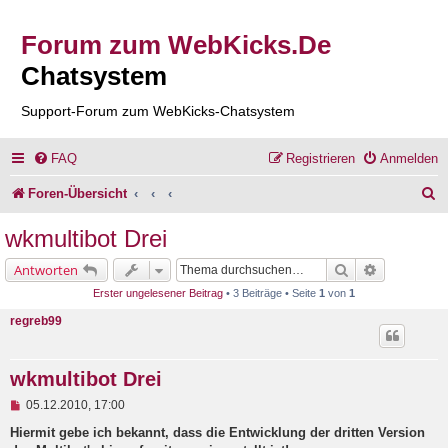
Forum zum WebKicks.De
Chatsystem
Support-Forum zum WebKicks-Chatsystem
FAQ
Registrieren
Anmelden
S
Foren-Übersicht
u
wkmultibot Drei
c
Suche
Erweiterte 
Antworten
h
Erster ungelesener Beitrag
• 3 Beiträge • Seite
1
von
1
e
regreb99
wkmultibot Drei
U
05.12.2010, 17:00
n
g
Hiermit gebe ich bekannt, dass die Entwicklung der dritten Version
e