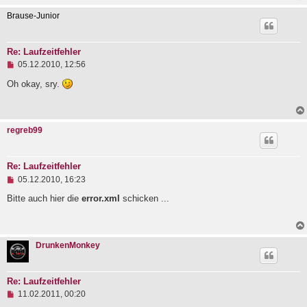
n
e
Brause-Junior
r
B
e
i
Re: Laufzeitfehler
t
U
05.12.2010, 12:56
r
n
a
g
Oh okay, sry.
g
e
l
e
s
regreb99
e
n
e
r
Re: Laufzeitfehler
B
U
e
05.12.2010, 16:23
n
i
g
Bitte auch hier die
error.xml
schicken ...
t
e
r
l
a
e
g
s
DrunkenMonkey
e
n
e
r
Re: Laufzeitfehler
B
U
e
11.02.2011, 00:20
n
i