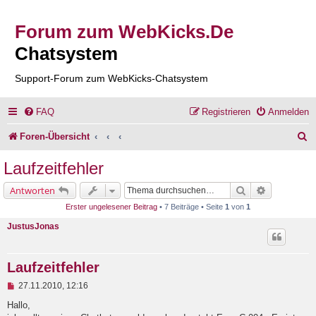
Forum zum WebKicks.De
Chatsystem
Support-Forum zum WebKicks-Chatsystem
FAQ
Registrieren
Anmelden
S
Foren-Übersicht
u
Laufzeitfehler
c
Suche
Erweiterte 
Antworten
h
Erster ungelesener Beitrag
• 7 Beiträge • Seite
1
von
1
e
JustusJonas
Laufzeitfehler
U
27.11.2010, 12:16
n
g
Hallo,
e