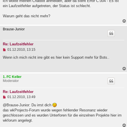
ich wollte meinen Chatbot anmelden, aber da steht Error C.004 - Es ist
l
ein Laufzeitfehler aufgetreten, der Status ist schlecht.
e
s
e
Warum geht das nicht mehr?
n
e
r
Brause-Junior
B
e
i
t
Re: Laufzeitfehler
r
U
01.12.2010, 13:15
a
n
g
g
Wenn ich mich nicht irre gibt es hier kein Support mehr für Bots..
e
l
e
s
1. FC Keller
e
Moderator
n
e
r
Re: Laufzeitfehler
B
U
e
01.12.2010, 13:49
n
i
g
@Brause-Junior: Du irrst dich
t
e
r
das wkProjects-Forum wurde wegen fehlender Resonanz wieder
l
a
geschlossen und es wurden Unterforen für die einzelnen Projekte hier im
e
g
wkforum angelegt.
s
e