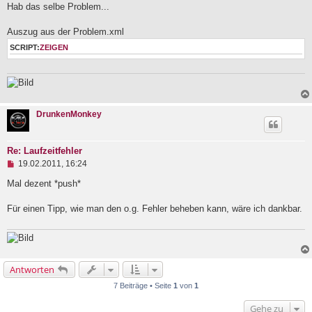
g
Hab das selbe Problem...
t
e
r
l
a
Auszug aus der Problem.xml
e
g
s
SCRIPT:
ZEIGEN
e
n
e
r
B
e
i
DrunkenMonkey
t
r
a
Re: Laufzeitfehler
g
U
19.02.2011, 16:24
n
g
Mal dezent *push*
e
l
Für einen Tipp, wie man den o.g. Fehler beheben kann, wäre ich dankbar.
e
s
e
n
e
r
Antworten
B
e
7 Beiträge • Seite
1
von
1
i
t
Gehe zu
r