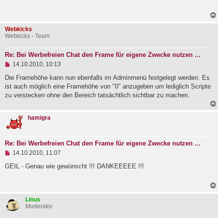
e
r
l
a
e
g
s
Webkicks
e
Webkicks - Team
n
e
r
Re: Bei Werbefreien Chat den Frame für eigene Zwecke nutzen ...
B
U
e
14.10.2010, 10:13
n
i
g
Die Framehöhe kann nun ebenfalls im Adminmenü festgelegt werden. Es
t
e
r
ist auch möglich eine Framehöhe von "0" anzugeben um lediglich Scripte
l
a
zu verstecken ohne den Bereich tatsächtlich sichtbar zu machen.
e
g
s
e
hamigra
n
e
r
B
Re: Bei Werbefreien Chat den Frame für eigene Zwecke nutzen ...
e
U
i
14.10.2010, 11:07
n
t
g
r
GEIL - Genau wie gewünscht !!! DANKEEEEE !!!
e
a
l
g
e
s
Linus
e
Moderator
n
e