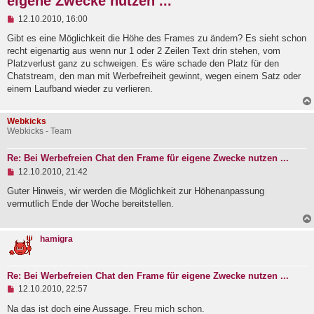
eigene Zwecke nutzen ...
U
12.10.2010, 16:00
n
g
Gibt es eine Möglichkeit die Höhe des Frames zu ändern? Es sieht schon
e
recht eigenartig aus wenn nur 1 oder 2 Zeilen Text drin stehen, vom
l
Platzverlust ganz zu schweigen. Es wäre schade den Platz für den
e
Chatstream, den man mit Werbefreiheit gewinnt, wegen einem Satz oder
s
e
einem Laufband wieder zu verlieren.
n
e
r
Webkicks
B
Webkicks - Team
e
i
t
Re: Bei Werbefreien Chat den Frame für eigene Zwecke nutzen ...
r
U
12.10.2010, 21:42
a
n
g
g
Guter Hinweis, wir werden die Möglichkeit zur Höhenanpassung
e
vermutlich Ende der Woche bereitstellen.
l
e
s
hamigra
e
n
e
r
Re: Bei Werbefreien Chat den Frame für eigene Zwecke nutzen ...
B
U
e
12.10.2010, 22:57
n
i
g
Na das ist doch eine Aussage. Freu mich schon.
t