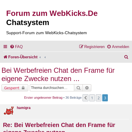
Forum zum WebKicks.De
Chatsystem
Support-Forum zum WebKicks-Chatsystem
FAQ
Registrieren
Anmelden
S
Foren-Übersicht
u
Bei Werbefreien Chat den Frame für
c
eigene Zwecke nutzen ...
h
Suche
Erweiterte Suche
Gesperrt
e
1
2
3
Vorherige
Erster ungelesener Beitrag
• 36 Beiträge
hamigra
Re: Bei Werbefreien Chat den Frame für