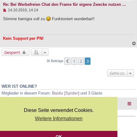
r
Re: Bei Werbefreien Chat den Frame für eigene Zwecke nutzen ...
B
U
e
14.10.2010, 14:14
n
i
g
Stimme hamigra voll zu
Funktioniert wunderbar!!
t
e
r
l
a
e
g
s
Kein Support per PN!
e
n
e
Gesperrt
r
B
1
2
3
Vorherige
36 Beiträge
e
i
t
Gehe zu
r
a
g
WER IST ONLINE?
Mitglieder in diesem Forum:
Baidu [Spider]
und 3 Gäste
Foren-Übersicht
Diese Seite verwendet Cookies.
Weitere Informationen
Copyright Webkicks.de |
Impressum
|
AGB
|
Datenschutz
Powered by
phpBB
® Forum Software © phpBB Limited
Deutsche Übersetzung durch
phpBB.de
OK