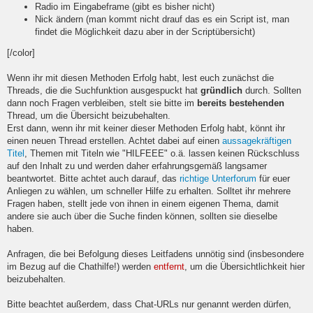
Radio im Eingabeframe (gibt es bisher nicht)
Nick ändern (man kommt nicht drauf das es ein Script ist, man
findet die Möglichkeit dazu aber in der Scriptübersicht)
[/color]
Wenn ihr mit diesen Methoden Erfolg habt, lest euch zunächst die
Threads, die die Suchfunktion ausgespuckt hat
gründlich
durch. Sollten
dann noch Fragen verbleiben, stelt sie bitte im
bereits bestehenden
Thread, um die Übersicht beizubehalten.
Erst dann, wenn ihr mit keiner dieser Methoden Erfolg habt, könnt ihr
einen neuen Thread erstellen. Achtet dabei auf einen
aussagekräftigen
Titel
, Themen mit Titeln wie "HILFEEE" o.ä. lassen keinen Rückschluss
auf den Inhalt zu und werden daher erfahrungsgemäß langsamer
beantwortet. Bitte achtet auch darauf, das
richtige Unterforum
für euer
Anliegen zu wählen, um schneller Hilfe zu erhalten. Solltet ihr mehrere
Fragen haben, stellt jede von ihnen in einem eigenen Thema, damit
andere sie auch über die Suche finden können, sollten sie dieselbe
haben.
Anfragen, die bei Befolgung dieses Leitfadens unnötig sind (insbesondere
im Bezug auf die Chathilfe!) werden
entfernt
, um die Übersichtlichkeit hier
beizubehalten.
Bitte beachtet außerdem, dass Chat-URLs nur genannt werden dürfen,