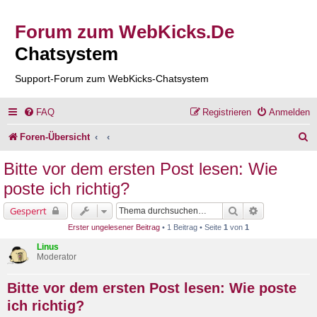
Forum zum WebKicks.De
Chatsystem
Support-Forum zum WebKicks-Chatsystem
FAQ
Registrieren
Anmelden
S
Foren-Übersicht
u
Bitte vor dem ersten Post lesen: Wie
c
poste ich richtig?
h
Suche
Erweiterte Su
Gesperrt
e
Erster ungelesener Beitrag
• 1 Beitrag • Seite
1
von
1
Linus
Moderator
Bitte vor dem ersten Post lesen: Wie poste
ich richtig?