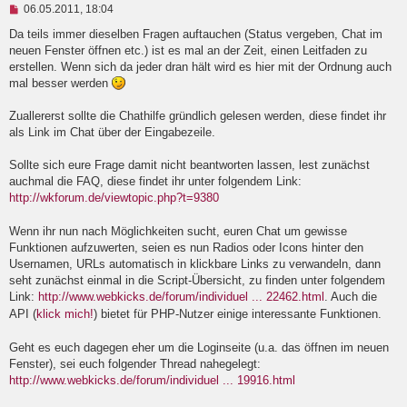
U
06.05.2011, 18:04
n
g
Da teils immer dieselben Fragen auftauchen (Status vergeben, Chat im
e
neuen Fenster öffnen etc.) ist es mal an der Zeit, einen Leitfaden zu
l
erstellen. Wenn sich da jeder dran hält wird es hier mit der Ordnung auch
e
mal besser werden
s
e
n
Zuallererst sollte die Chathilfe gründlich gelesen werden, diese findet ihr
e
als Link im Chat über der Eingabezeile.
r
B
e
Sollte sich eure Frage damit nicht beantworten lassen, lest zunächst
i
auchmal die FAQ, diese findet ihr unter folgendem Link:
t
http://wkforum.de/viewtopic.php?t=9380
r
a
g
Wenn ihr nun nach Möglichkeiten sucht, euren Chat um gewisse
Funktionen aufzuwerten, seien es nun Radios oder Icons hinter den
Usernamen, URLs automatisch in klickbare Links zu verwandeln, dann
seht zunächst einmal in die Script-Übersicht, zu finden unter folgendem
Link:
http://www.webkicks.de/forum/individuel ... 22462.html
. Auch die
API (
klick mich!
) bietet für PHP-Nutzer einige interessante Funktionen.
Geht es euch dagegen eher um die Loginseite (u.a. das öffnen im neuen
Fenster), sei euch folgender Thread nahegelegt:
http://www.webkicks.de/forum/individuel ... 19916.html