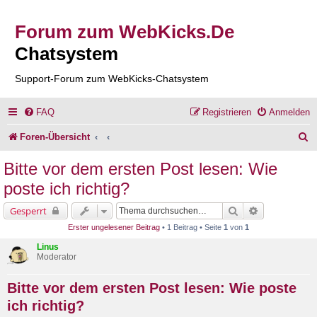
Forum zum WebKicks.De
Chatsystem
Support-Forum zum WebKicks-Chatsystem
FAQ
Registrieren
Anmelden
S
Foren-Übersicht
u
Bitte vor dem ersten Post lesen: Wie
c
poste ich richtig?
h
Suche
Erweiterte Su
Gesperrt
e
Erster ungelesener Beitrag
• 1 Beitrag • Seite
1
von
1
Linus
Moderator
Bitte vor dem ersten Post lesen: Wie poste
ich richtig?