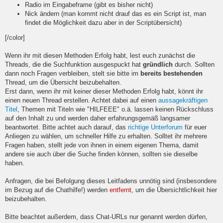
Radio im Eingabeframe (gibt es bisher nicht)
Nick ändern (man kommt nicht drauf das es ein Script ist, man
findet die Möglichkeit dazu aber in der Scriptübersicht)
[/color]
Wenn ihr mit diesen Methoden Erfolg habt, lest euch zunächst die
Threads, die die Suchfunktion ausgespuckt hat
gründlich
durch. Sollten
dann noch Fragen verbleiben, stelt sie bitte im
bereits bestehenden
Thread, um die Übersicht beizubehalten.
Erst dann, wenn ihr mit keiner dieser Methoden Erfolg habt, könnt ihr
einen neuen Thread erstellen. Achtet dabei auf einen
aussagekräftigen
Titel
, Themen mit Titeln wie "HILFEEE" o.ä. lassen keinen Rückschluss
auf den Inhalt zu und werden daher erfahrungsgemäß langsamer
beantwortet. Bitte achtet auch darauf, das
richtige Unterforum
für euer
Anliegen zu wählen, um schneller Hilfe zu erhalten. Solltet ihr mehrere
Fragen haben, stellt jede von ihnen in einem eigenen Thema, damit
andere sie auch über die Suche finden können, sollten sie dieselbe
haben.
Anfragen, die bei Befolgung dieses Leitfadens unnötig sind (insbesondere
im Bezug auf die Chathilfe!) werden
entfernt
, um die Übersichtlichkeit hier
beizubehalten.
Bitte beachtet außerdem, dass Chat-URLs nur genannt werden dürfen,