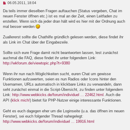
U
06.05.2011, 18:04
n
g
Da teils immer dieselben Fragen auftauchen (Status vergeben, Chat im
e
neuen Fenster öffnen etc.) ist es mal an der Zeit, einen Leitfaden zu
l
erstellen. Wenn sich da jeder dran hält wird es hier mit der Ordnung auch
e
mal besser werden
s
e
n
Zuallererst sollte die Chathilfe gründlich gelesen werden, diese findet ihr
e
als Link im Chat über der Eingabezeile.
r
B
e
Sollte sich eure Frage damit nicht beantworten lassen, lest zunächst
i
auchmal die FAQ, diese findet ihr unter folgendem Link:
t
http://wkforum.de/viewtopic.php?t=9380
r
a
g
Wenn ihr nun nach Möglichkeiten sucht, euren Chat um gewisse
Funktionen aufzuwerten, seien es nun Radios oder Icons hinter den
Usernamen, URLs automatisch in klickbare Links zu verwandeln, dann
seht zunächst einmal in die Script-Übersicht, zu finden unter folgendem
Link:
http://www.webkicks.de/forum/individuel ... 22462.html
. Auch die
API (
klick mich!
) bietet für PHP-Nutzer einige interessante Funktionen.
Geht es euch dagegen eher um die Loginseite (u.a. das öffnen im neuen
Fenster), sei euch folgender Thread nahegelegt:
http://www.webkicks.de/forum/individuel ... 19916.html