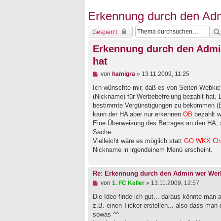
Erkennung durch den Adm
Gesperrt
Erkennung durch den Admi
hat
U
von
hamigra
»
13.11.2009, 11:25
n
g
Ich wünschte mir, daß es von Seiten Webkic
e
(Nickname) für Werbebefreiung bezahlt hat.
l
bestimmte Vergünstigungen zu bekommen (Bil
e
kann der HA aber nur erkennen
OB
bezahlt w
s
e
Eine Überweisung des Betrages an den HA, s
n
Sache.
e
Vielleicht wäre es möglich statt
GO WKX Ch
r
B
Nickname in irgendeinem Menü erscheint.
e
i
t
Re: Erkennung durch den Admin wer Werb
r
U
von
1. FC Keller
»
13.11.2009, 12:57
a
n
g
g
Die Idee finde ich gut... daraus könnte ma
e
z.B. einen Ticker erstellen... also dass man
l
sowas ^^
e