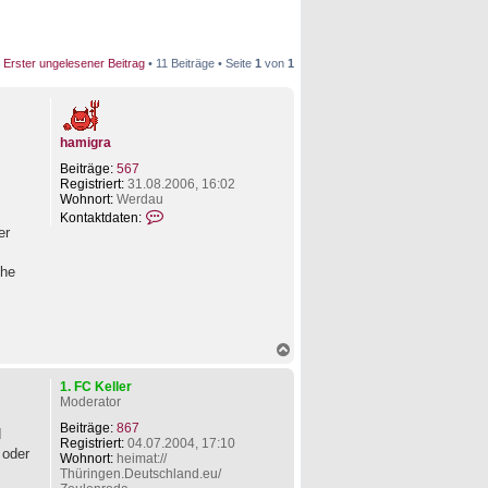
Erster ungelesener Beitrag
• 11 Beiträge • Seite
1
von
1
hamigra
Beiträge:
567
Registriert:
31.08.2006, 16:02
Wohnort:
Werdau
K
Kontaktdaten:
o
er
n
t
che
a
k
t
d
a
N
t
a
e
c
n
1. FC Keller
h
v
Moderator
o
o
b
n
Beiträge:
867
d
e
h
Registriert:
04.07.2004, 17:10
 oder
n
a
Wohnort:
heimat://
m
Thüringen.Deutschland.eu/
i