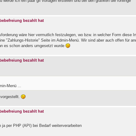
erde ich ein paar gif vorlagen erstellen und bei den grafiken die rohlinge
ebefreiung bezahlt hat
usforderung wäre hier vermutlich festzulegen, wo bzw. in welcher Form diese I
eine "Zahlungs-Historie" Seite im Admin-Menü. Wir sind aber auch offen für an
wenn es schon anders umgesetzt wurde
ebefreiung bezahlt hat
dmin-Menü ...
vorgestellt.
ebefreiung bezahlt hat
 ja per PHP (API) bei Bedarf weiterverarbeiten