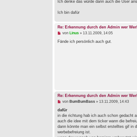
Ich denke das würde dann auch die User an
s
e
n
Ich bin dafür
e
r
B
Re: Erkennung durch den Admin wer Werb
e
i
U
von
Linus
»
13.11.2009, 14:05
t
n
r
g
Fände ich persönlich auch gut.
a
e
g
l
e
s
e
n
e
r
B
e
i
t
Re: Erkennung durch den Admin wer Werb
r
a
U
von
BumBumBass
»
13.11.2009, 14:43
g
n
g
dafür
e
in die richtung hab ich auch schon gedacht a
l
auch die idee mit dem ticker wann die befreiu
e
dann könnte man ein selbst erstelltes gif in
s
e
werbebefreiung ist.
n