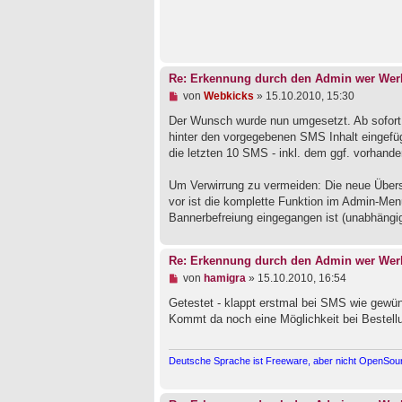
g
e
s
e
n
e
r
Re: Erkennung durch den Admin wer Werb
B
e
U
von
Webkicks
»
15.10.2010, 15:30
i
n
t
g
Der Wunsch wurde nun umgesetzt. Ab sofort k
r
e
hinter den vorgegebenen SMS Inhalt eingefüg
a
l
die letzten 10 SMS - inkl. dem ggf. vorhandene
g
e
s
e
Um Verwirrung zu vermeiden: Die neue Übers
n
vor ist die komplette Funktion im Admin-Men
e
Bannerbefreiung eingegangen ist (unabhängig 
r
B
e
i
Re: Erkennung durch den Admin wer Werb
t
U
von
hamigra
»
15.10.2010, 16:54
r
n
a
g
Getestet - klappt erstmal bei SMS wie gew
g
e
Kommt da noch eine Möglichkeit bei Bestell
l
e
s
Deutsche Sprache ist Freeware, aber nicht OpenSourc
e
n
e