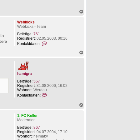
n
L
i
N
n
a
u
c
Webkicks
s
h
Webkicks - Team
o
b
Beiträge:
761
nfo
e
Registriert:
02.05.2003, 00:16
dere
n
K
Kontaktdaten:
o
n
N
t
a
a
c
k
h
t
o
d
hamigra
b
a
e
Beiträge:
567
t
n
Registriert:
31.08.2006, 16:02
e
Wohnort:
Werdau
n
K
v
Kontaktdaten:
o
o
n
n
N
t
W
a
a
e
c
1. FC Keller
k
b
h
Moderator
t
k
o
d
i
b
Beiträge:
867
a
c
e
Registriert:
04.07.2004, 17:10
t
k
n
Wohnort:
heimat://
e
s