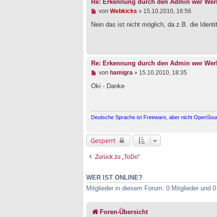
r
Re: Erkennung durch den Admin wer Werb
B
U
von
Webkicks
»
15.10.2010, 16:56
e
n
i
g
Nein das ist nicht möglich, da z.B. die Identi
t
e
r
l
a
e
g
s
e
Re: Erkennung durch den Admin wer Werb
n
e
U
von
hamigra
»
15.10.2010, 18:35
r
n
B
g
Oki - Danke
e
e
i
l
t
e
r
s
Deutsche Sprache ist Freeware, aber nicht OpenSourc
a
e
g
n
e
Gesperrt
r
B
e
Zurück zu „ToDo“
i
t
r
WER IST ONLINE?
a
g
Mitglieder in diesem Forum: 0 Mitglieder und 
Foren-Übersicht