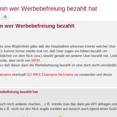
in wer Werbebefreiung bezahlt hat
Suche
Erweiterte Suche
n wer Werbebefreiung bezahlt
ks eine Möglichkeit gäbe daß der Hauptadmin erkennen könnte welcher User
 Es kommt immer wieder mal vor, daß User sagen sie hätten bezahlt um
dchen vor dem Nick usw.) obwohl gerade ein anderer User bezahlt hat. Leid
urde, aber nicht von
WEM
.
o daß dieser dann die Werbebefreiung bezahlt ist eine doch recht umständli
atname
eventuell
GO WKX Chatname Nickname
zu verwenden und dieser
ebefreiung bezahlt hat
n auch noch anderes machen... z.B. könnte man das dann per API abfragen un
 da z.B. nicht nur den Nick angibt sondern auf wunsch auch irgend einen Gruß