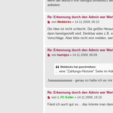
wenn der wunsch von hamigra umhesetzt wird w
e
anbieten
r
B
e
i
Re: Erkennung durch den Admin wer Werb
t
U
von
Webkicks
»
14.11.2009, 00:15
r
n
a
g
Die Idee ist nicht schlecht. Die größte Hera
g
e
dann bereitgestellt wird. Denkbar wäre z.B. 
l
Vorschläge. Aber bitte nicht erst melden, 
e
s
e
n
Re: Erkennung durch den Admin wer Werb
e
U
von
hamigra
»
14.11.2009, 06:09
r
n
B
g
e
e
Webkicks hat geschrieben:
i
l
t
... eine "Zahlungs-Historie" Seite im A
e
r
s
a
e
Jaaaaaaaaaaaaa - genau so hatte ich es mir 
g
n
e
r
Re: Erkennung durch den Admin wer Werb
B
e
U
von
1. FC Keller
»
14.11.2009, 16:15
i
n
t
g
Fänd ich auch gut so... das könnte man dann
r
e
a
l